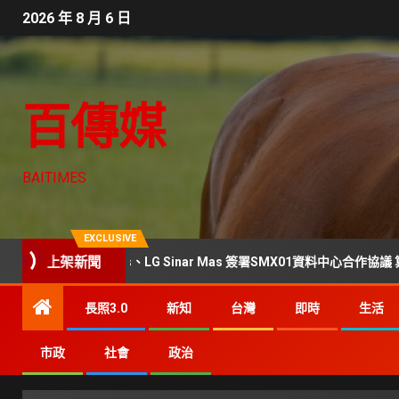
2026 年 8 月 6 日
百傳媒
BAITIMES
EXCLUSIVE
上架新聞
ata Centers、LG Sinar Mas 簽署SMX01資料中心合作協議 算力版圖正
長照3.0
新知
台灣
即時
生活
市政
社會
政治