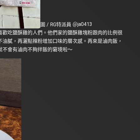
圖 / RG特派員 ＠
ja0413
喜歡吃鹽酥雞的人們。他們家的鹽酥雞塊粉跟肉的比例很
不油膩，再灑點辣粉增加口味的層次感。再來是滷肉飯，
就不會有滷肉不夠拌飯的窘境啦～