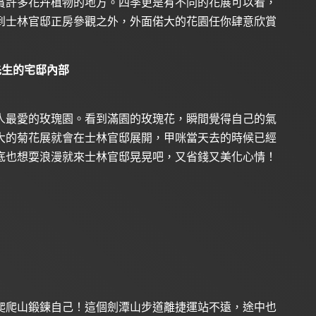
賞許多花卉植物的地方。四季更是有不同的花展可以看，
到士林官邸正房參觀之外，外面偌大的花園任你肆意欣賞
先生的宅邸內部
人最愛的玫瑰園。看到滿園的玫瑰花，瞬間覺得自己的氣
大的菊花展就會在士林官邸展開，甲咪當天去的時候已經
底也想耍浪漫就來士林官邸晃晃吧，又省錢又美化心情！
爬爬山鍛鍊自己！這個劍潭山步道離捷運站不遠，途中也