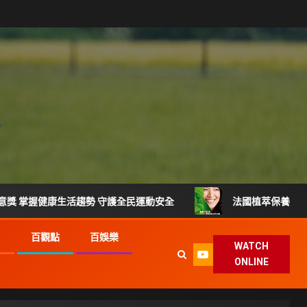
生活趨勢 守護全民運動安全
法國植萃保養品牌登台 VEINO
G
百觀點
百娛樂
WATCH
ONLINE