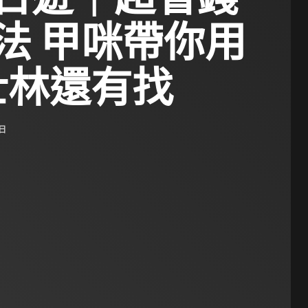
法 甲咪帶你用
玩士林還有找
 日