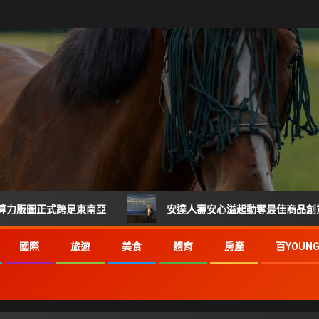
式跨足東南亞
安達人壽安心溢起動奪最佳商品創意獎 掌握健康
國際
旅遊
美食
體育
房產
百YOUN