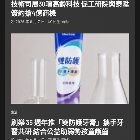
技術司展30項高齡科技 促工研院與泰陞
簽約搶4億商機
2026 年 8 月 7 日
民生 頭條
生活
刷樂 35 週年推「雙防護牙膏」攜手牙
醫共研 結合公益助弱勢孩童護齒