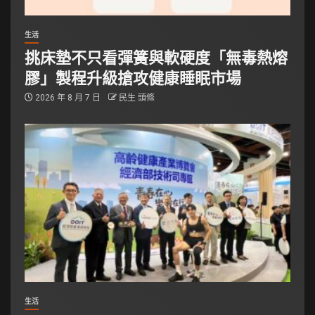
生活
挑床墊不只看彈簧與軟硬度「無毒熱熔
膠」製程升級搶攻健康睡眠市場
2026 年 8 月 7 日
民生 頭條
生活