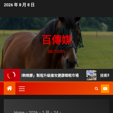
2026 年 8 月 8 日
百傳媒
BAITIMES
「無毒熱熔膠」製程升級搶攻健康睡眠市場
技術司展30項
Home
2026
2 月
24