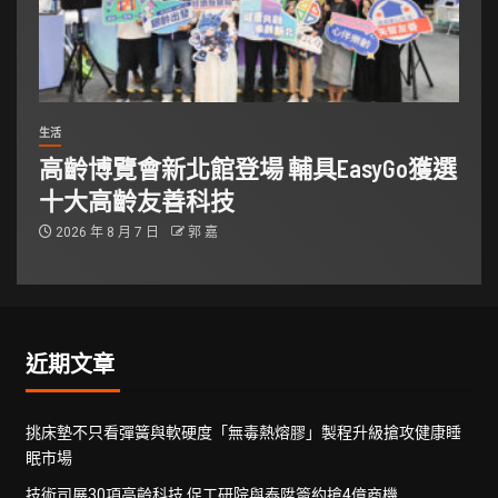
生活
高齡博覽會新北館登場 輔具EasyGo獲選
十大高齡友善科技
2026 年 8 月 7 日
郭 嘉
近期文章
挑床墊不只看彈簧與軟硬度「無毒熱熔膠」製程升級搶攻健康睡
眠市場
技術司展30項高齡科技 促工研院與泰陞簽約搶4億商機