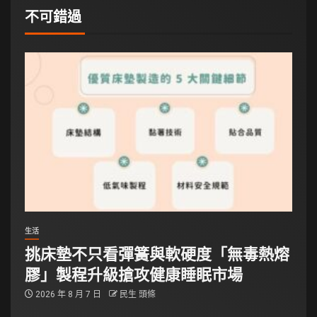
不可錯過
生活
挑床墊不只看彈簧與軟硬度「無毒熱熔
膠」製程升級搶攻健康睡眠市場
2026 年 8 月 7 日
民生 頭條