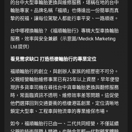
的台中大型車輪胎更換與維修服務，堪稱在地的台中
輪胎專家。品牌名稱「福順」也傳達出一份簡單而真
摯的祝福，讓每位駕駛人都能行車平安、一路順遂。
台中哪裡換輪胎？《福順輪胎行》專精大型車換輪胎
服務，效率與安全兼顧（示意圖/Medick Marketing
Ltd.提供）
看見需求缺口 打造梧棲輪胎行的專業定位
福順輪胎行的創立，與創辦人家族的經歷密不可分。
父親經營輪胎維修事業已有25年以上資歷，早年便發
現許多貨車司機在尋找台中貨車輪胎更換與翻修服務
時，常面臨資訊不透明、維修效率差等問題。這促使
他們選擇回到交通要衝的梧棲港區創業，定位清晰地
鎖定大型車、工程車與物流車的專業維保市場。
如今，福順輪胎行已由一、二代共同經營，不僅延續
父親的技術與職人精神，也融合年輕一代對顧客體驗