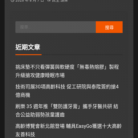
2026 年 8 月 7 日
民生 頭條
近期文章
挑床墊不只看彈簧與軟硬度「無毒熱熔膠」製程
升級搶攻健康睡眠市場
技術司展30項高齡科技 促工研院與泰陞簽約搶4
億商機
刷樂 35 週年推「雙防護牙膏」攜手牙醫共研 結
合公益助弱勢孩童護齒
高齡博覽會新北館登場 輔具EasyGo獲選十大高齡
友善科技