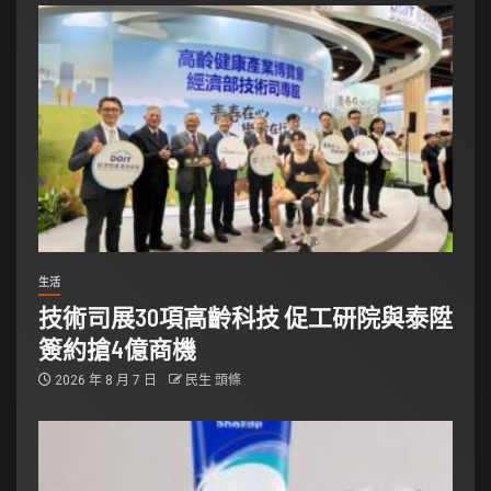
生活
技術司展30項高齡科技 促工研院與泰陞
簽約搶4億商機
2026 年 8 月 7 日
民生 頭條