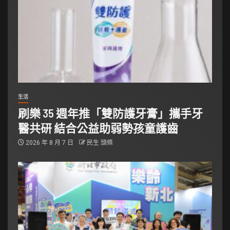
生活
刷樂 35 週年推「雙防護牙膏」攜手牙
醫共研 結合公益助弱勢孩童護齒
2026 年 8 月 7 日
民生 頭條