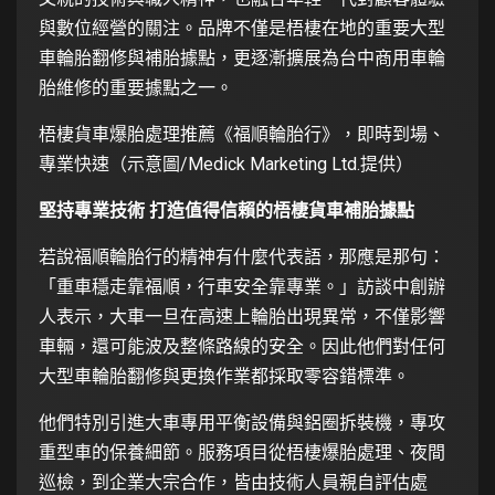
與數位經營的關注。品牌不僅是梧棲在地的重要大型
車輪胎翻修與補胎據點，更逐漸擴展為台中商用車輪
胎維修的重要據點之一。
梧棲貨車爆胎處理推薦《福順輪胎行》，即時到場、
專業快速（示意圖/Medick Marketing Ltd.提供）
堅持專業技術 打造值得信賴的梧棲貨車補胎據點
若說福順輪胎行的精神有什麼代表語，那應是那句：
「重車穩走靠福順，行車安全靠專業。」訪談中創辦
人表示，大車一旦在高速上輪胎出現異常，不僅影響
車輛，還可能波及整條路線的安全。因此他們對任何
大型車輪胎翻修與更換作業都採取零容錯標準。
他們特別引進大車專用平衡設備與鋁圈拆裝機，專攻
重型車的保養細節。服務項目從梧棲爆胎處理、夜間
巡檢，到企業大宗合作，皆由技術人員親自評估處