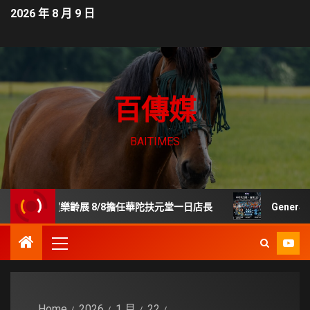
2026 年 8 月 9 日
百傳媒
BAITIMES
世貿樂齡展 8/8擔任華陀扶元堂一日店長
GenerStan
Home
2026
1 月
22