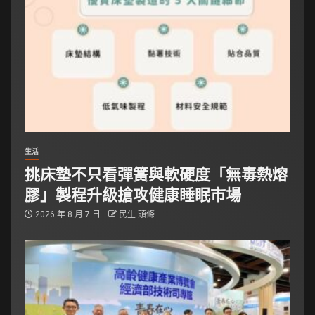
生活
挑床墊不只看彈簧與軟硬度「無毒熱熔
膠」製程升級搶攻健康睡眠市場
2026 年 8 月 7 日
民生 頭條