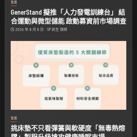
生活
GenerStand 擬推「人力發電訓練台」 結
合運動與微型儲能 啟動募資前市場調查
2026 年 8 月 8 日
民生 頭條
生活
挑床墊不只看彈簧與軟硬度「無毒熱熔
膠」製程升級搶攻健康睡眠市場