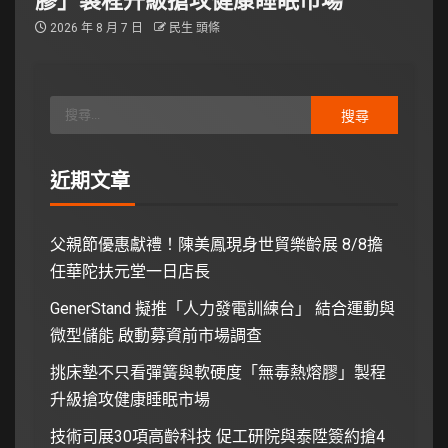
2026 年 8 月 7 日
民生 頭條
近期文章
父親節優惠獻禮！陳美鳳現身世貿樂齡展 8/8擔
任華陀扶元堂一日店長
GenerStand 擬推「人力發電訓練台」 結合運動與
微型儲能 啟動募資前市場調查
挑床墊不只看彈簧與軟硬度「無毒熱熔膠」製程
升級搶攻健康睡眠市場
技術司展30項高齡科技 促工研院與泰陞簽約搶4