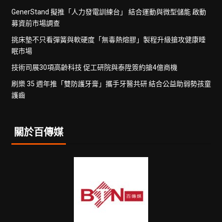
GenerStand 擬推「人力發電訓練台」 結合運動與微型儲能 啟動
募資前市場調查
挑床墊不只看彈簧與軟硬度「無毒熱熔膠」製程升級搶攻健康睡
眠市場
技術司展30項高齡科技 促工研院與泰陞簽約搶4億商機
刷樂 35 週年推「雙防護牙膏」攜手牙醫共研 結合公益助弱勢孩童
護齒
關於百傳媒