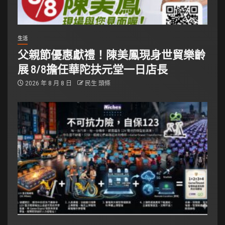
生活
父親節優惠獻禮！陳美鳳現身世貿樂齡
展 8/8擔任華陀扶元堂一日店長
2026 年 8 月 8 日
民生 頭條