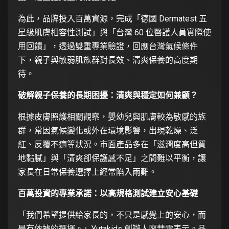
為此，品牌投入百萬資源，完成「德國 Dermatest 五
星級肌膚相容性測試」與「台灣 60 位醫護人員實際使
用回饋」，透過雙重專業驗證，回應台灣氣候條件
下，親子與敏弱肌族群對長效、清爽保養的高度期
待。
破解親子保養的長期困擾：清爽與穩定如何兼顧？
根據皮膚照護相關觀察，嬰幼兒與肌膚較為敏感的族
群，常因氣候變化或外在環境影響，出現乾燥、泛
紅、反覆不適等狀況。市面產品多在「滋潤度高但質
地黏膩」與「清爽卻保護感不足」之間難以平衡，讓
家長在日常保養選擇上經常陷入兩難。
百萬投資的專業承諾：以高規格測試建立安心基礎
「我們希望提供給家長的，不只是感覺上的安心，而
是有依據的選擇。」Yutakids 創辦人廖彗雯表示。品