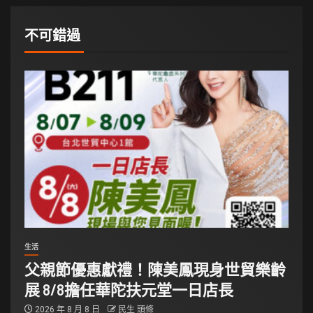
不可錯過
生活
父親節優惠獻禮！陳美鳳現身世貿樂齡
展 8/8擔任華陀扶元堂一日店長
2026 年 8 月 8 日
民生 頭條