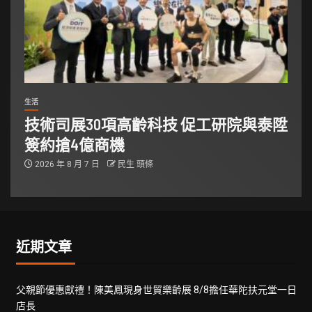
生活
技術司展30項高齡科技 促工研院與泰陞
簽約搶4億商機
2026 年 8 月 7 日
民生 頭條
近期文章
父親節優惠獻禮！陳美鳳現身世貿樂齡展 8/8擔任華陀扶元堂一日
店長