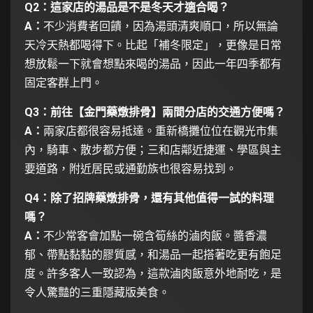
Q2：這家店的湯品是不是冬天才適合喝？
A：
不少消費者回饋，因為湯頭清爽順口，所以無論
天冷天熱都喝得下。比起「補冬限定」，更像是日常
想放鬆一下就會想點來喝的湯品，因此一年四季都有
固定客群上門。
Q3：前往【金門藥燉排骨】兩間分店的交通方便嗎？
A：
兩家店都很容易抵達。重新橋攤位位在觀光市集
內，騎車、散步都方便；三和店鄰近捷運、學區與主
要道路，附近居民或通勤族也很容易找到。
Q4：除了招牌藥燉排骨，還有其他值得一試的料理
嗎？
A：
不少常客會加點一碗含筍絲的滷肉飯。醬香濃
郁、帶點黏黏的膠質感，和湯品一起搭著吃更有飽足
度。許多客人一致認為，這款滷肉飯意外地耐吃，是
令人驚豔的三重隱藏版美食。