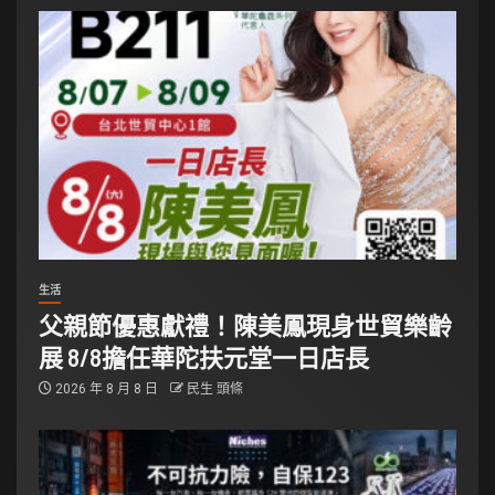
生活
父親節優惠獻禮！陳美鳳現身世貿樂齡
展 8/8擔任華陀扶元堂一日店長
2026 年 8 月 8 日
民生 頭條