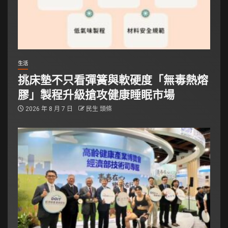
生活
挑床墊不只看彈簧與軟硬度「無毒熱熔
膠」製程升級搶攻健康睡眠市場
2026 年 8 月 7 日
民生 頭條