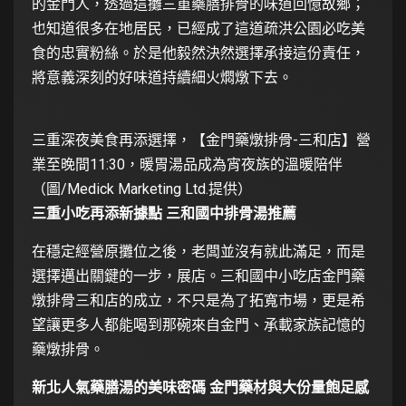
的金門人，透過這攤三重藥膳排骨的味道回憶故鄉；
也知道很多在地居民，已經成了這道疏洪公園必吃美
食的忠實粉絲。於是他毅然決然選擇承接這份責任，
將意義深刻的好味道持續細火燜燉下去。
三重深夜美食再添選擇，【金門藥燉排骨-三和店】營
業至晚間11:30，暖胃湯品成為宵夜族的溫暖陪伴
（圖/Medick Marketing Ltd.提供）
三重小吃再添新據點 三和國中排骨湯推薦
在穩定經營原攤位之後，老闆並沒有就此滿足，而是
選擇邁出關鍵的一步，展店。三和國中小吃店金門藥
燉排骨三和店的成立，不只是為了拓寬市場，更是希
望讓更多人都能喝到那碗來自金門、承載家族記憶的
藥燉排骨。
新北人氣藥膳湯的美味密碼 金門藥材與大份量飽足感