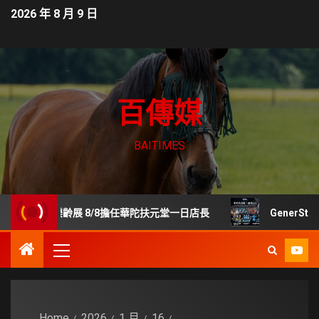
2026 年 8 月 9 日
百傳媒
BAITIMES
樂齡展 8/8擔任華陀扶元堂一日店長
GenerStand
Home
2026
1 月
16