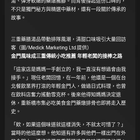
湯、彈牙軟嫩的藥燉豬腳。而背後撐起這份口碑的，
不只是獨門秘方與精選中藥材，還有一段關於傳承的
故事。
三重藥膳湯品帶動排隊風潮，清甜口味吸引大量回訪
客（圖/Medick Marketing Ltd.提供）
金門風味成三重傳統小吃推薦 年輕老闆的接棒之路
「這家店是媽媽一手創立的，我一直沒有想過會由我
接手。」現任老闆回憶，在一年前，他還是一個在台
北餐飲業界打滾的年輕金門人，做過日式料理，也曾
在飲料店奮力搖動雪克杯。後來他得知媽媽決定退
休，重新橋市集必吃美食金門藥燉排骨也即將走入歷
史。
「欸，如果這個味道就這樣消失，不就太可惜了？」
當時的他這麼想。他知道有許多與他們一樣出門在外