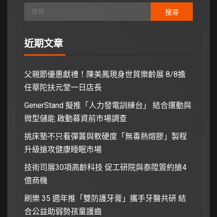
近期文章
父親節優惠獻禮！陳美鳳現身世貿樂齡展 8/8擔
任華陀扶元堂一日店長
GenerStand 擬推「人力發電訓練台」 結合運動與
微型儲能 啟動募資前市場調查
挑床墊不只看彈簧與軟硬度「無毒熱熔膠」製程
升級搶攻健康睡眠市場
技術司展30項高齡科技 促工研院與泰陞簽約搶4
億商機
刷樂 35 週年推「雙防護牙膏」攜手牙醫共研 結
合公益助弱勢孩童護齒