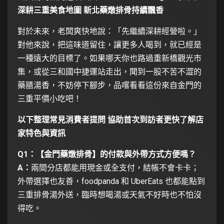
深耕三重美食地圖 新北藥燉排骨持續飄香
對於未來，老闆爽快地說：「先繼續深耕經營啦。」
對他來說，把這味道留住，讓更多人喝到，就已經是
一種遠大的目標了。如果哪天你也路過重新橋觀光市
集，或從三和國中捷運站走出，聞到一股不苦不澀的
藥膳湯香，不妨停下腳步，品嚐看看這份來自金門的
三重平價小吃吧！
以下整理常見消費者提問 協助首次到訪者更快了解店
家特色與資訊
Q1：【金門藥燉排骨】的付款與外帶方式方便嗎？
A：
兩間分店都能用現金或全支付，結帳不會卡卡；
外帶選擇也友善，foodpanda 和 UberEats 也都能點到
三重排骨湯外送，臨時想喝湯或天氣不好時也不怕沒
得吃。