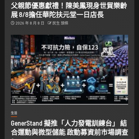
父親節優惠獻禮！陳美鳳現身世貿樂齡
展 8/8擔任華陀扶元堂一日店長
2026 年 8 月 8 日
民生 頭條
生活
GenerStand 擬推「人力發電訓練台」 結
合運動與微型儲能 啟動募資前市場調查