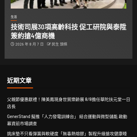
生活
技術司展30項高齡科技 促工研院與泰陞
簽約搶4億商機
2026 年 8 月 7 日
民生 頭條
近期文章
父親節優惠獻禮！陳美鳳現身世貿樂齡展 8/8擔任華陀扶元堂一日
店長
GenerStand 擬推「人力發電訓練台」 結合運動與微型儲能 啟動
募資前市場調查
挑床墊不只看彈簧與軟硬度「無毒熱熔膠」製程升級搶攻健康睡