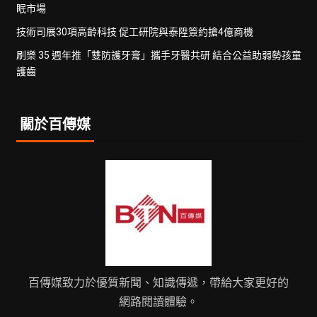
眠市場
技術司展30項高齡科技 促工研院與泰陞簽約搶4億商機
刷樂 35 週年推「雙防護牙膏」攜手牙醫共研 結合公益助弱勢孩童
護齒
關於百傳媒
百傳媒致力於優質新聞、知識傳遞，帶給大家更好的
網路閱讀體驗。