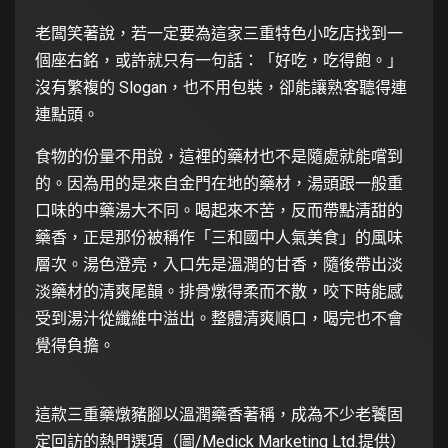
老闆笑著說，若一定要為這家三重特色小吃店找到一
個座右銘，或許就只有一句話：「好吃，吃得飽。」
沒有繁複的 Slogan，也不用包裝，卻能讓熟客聽得連
連點頭。
食物的份量不用說，這裡的藥材也不是隨處就能嚐到
的。因為用的是來自金門在地的藥材，湯頭跟一般重
口味的中藥湯大不同。喝起來不苦，反而帶點清甜的
藥香，正是那份被稱作「三和國中人氣美食」的風味
層次。湯色澄亮，入口先是溫潤的甘香，隨後帶出淡
淡藥材的清爽尾韻。排骨燉得柔而不散，咬下時能感
受到湯汁從纖維中溢出。整體清爽順口，喝完也不會
覺得負擔。
這款三重藥燉豬腳以溫潤藥香著稱，成為不少老饕固
定回訪的熱門選項（圖/Medick Marketing Ltd.提供）