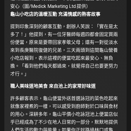
安心（圖/Medick Marketing Ltd.提供）
龜山小吃店的溫暖互動 充滿情感的熟客故事
提到印象深刻的顧客互動，創辦人笑說：「實在是太
多了！」他提到，有一位牙醫師每週四都會固定買兩
份便當，原來是要帶回家孝敬父母；還有一對從淡水
來到長庚醫院復健的兄弟，三天兩頭到這間龜山營養
小吃店報到，表示這裡的便當吃起來最安心、無負
擔。「看到他們每天都過來，就覺得自己也要更努力
才行。」
職人美味道地美食 來自池上的家常好味道
許多顧客表示，龜山便當外送首選詠冠的菜色吃起來
就像家裡煮的一樣，可以感受到廚師對於口味與食材
的用心。深耕多年，龜山平價小吃詠冠池上便當店似
乎已經成為了不少在地人日常的一部分，默默地提供
人們生活的動力與能量。如果你正好路過林口或龜