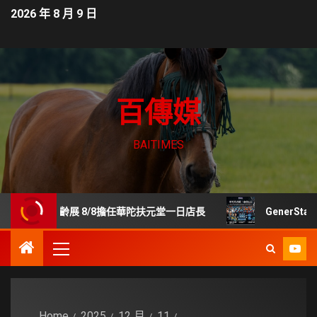
2026 年 8 月 9 日
百傳媒
BAITIMES
貿樂齡展 8/8擔任華陀扶元堂一日店長
GenerStand
Home
2025
12 月
11