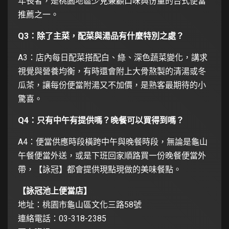
年長者，是桃園地區少見兼顧口味與份量的台式便當
推薦之一。
Q3
：除了主菜，配菜與湯品有什麼特別之處？
A3：店內每日配菜搭配白、綠、深色蔬菜變化，講求
視覺與營養均衡，有時還會附上大骨熬製的清湯或冬
瓜茶，讓每份便當附湯又不加價，是熟客最期待的小
驚喜。
Q4
：只有中午有提供嗎？晚餐可以買得到嗎？
A4：便當供應時段橫跨中午與晚餐時段，無論是龜山
午餐便當外送，或是下班回家順路買一份晚餐便當外
帶，【詠冠】都會提供現點現做的美味餐點。
【詠冠池上便當店】
地址：桃園市龜山區文化三路58號
連絡電話：03-318-2385