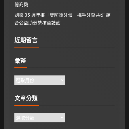
億商機
刷樂 35 週年推「雙防護牙膏」攜手牙醫共研 結
合公益助弱勢孩童護齒
近期留言
彙整
文章分類