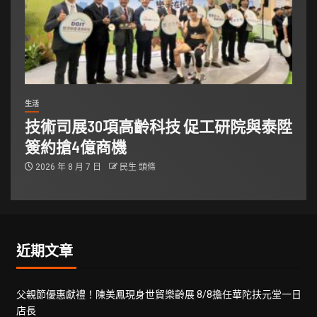
生活
技術司展30項高齡科技 促工研院與泰陞
簽約搶4億商機
2026 年 8 月 7 日
民生 頭條
近期文章
父親節優惠獻禮！陳美鳳現身世貿樂齡展 8/8擔任華陀扶元堂一日
店長