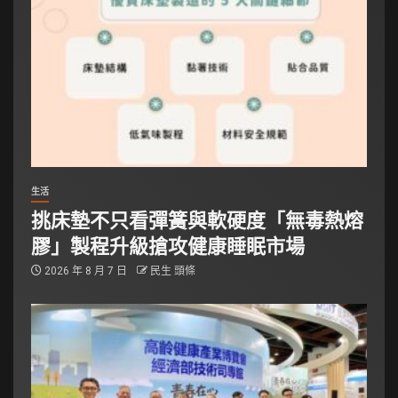
生活
挑床墊不只看彈簧與軟硬度「無毒熱熔
膠」製程升級搶攻健康睡眠市場
2026 年 8 月 7 日
民生 頭條