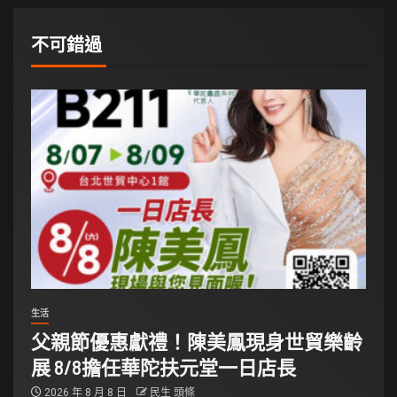
不可錯過
生活
父親節優惠獻禮！陳美鳳現身世貿樂齡
展 8/8擔任華陀扶元堂一日店長
2026 年 8 月 8 日
民生 頭條