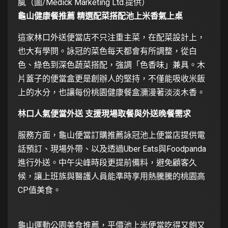
膩（圖/Medick Marketing Ltd.提供）
龜山健康餐推薦 精選配菜搭配池上米香氣上桌
這家林口外送便當店不只注重主菜，在配菜設計上，
也大有學問。詠冠的菜色每天都會有所調整，從白
色、綠色到深色蔬菜搭配，強調「色香味」兼具。木
片蓋子的便當盒更是創辦人的堅持，不僅能吸收米飯
上的水分，也讓每份桃園健康餐盒瀰漫著淡淡木香。
林口人氣便當外送 支援現場取餐與外送晚餐需求
服務方面，龜山便當訂購推薦詠冠池上便當店提供電
話預訂、現場外帶、以及透過Uber Eats與Foodpanda
進行外送。中午尖峰時段更提前備料，避免顧客久
候，讓上班族與醫護人員能準時享用熱騰騰的桃園高
CP值美食。
龜山運動公園美食推薦，平價池上米便當吃得又飽又