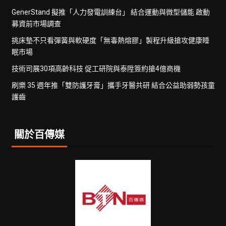
GenerStand 擬推「人力發電訓練台」 結合運動與微型儲能 啟動
募資前市場調查
挑床墊不只看彈簧與軟硬度「無毒熱熔膠」製程升級搶攻健康睡
眠市場
技術司展30項高齡科技 促工研院與泰陞簽約搶4億商機
刷樂 35 週年推「雙防護牙膏」攜手牙醫共研 結合公益助弱勢孩童
護齒
關於百傳媒