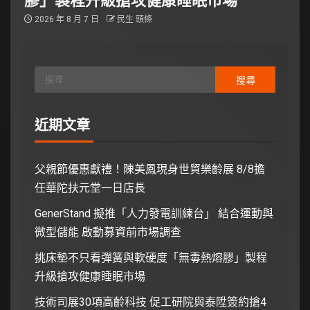
2026 年 8 月 7 日
民生 頭條
近期文章
父親節優惠獻禮！陳美鳳現身世貿樂齡展 8/8擔
任華陀扶元堂一日店長
GenerStand 擬推「人力發電訓練台」 結合運動與
微型儲能 啟動募資前市場調查
挑床墊不只看彈簧與軟硬度「無毒熱熔膠」製程
升級搶攻健康睡眠市場
技術司展30項高齡科技 促工研院與泰陞簽約搶4