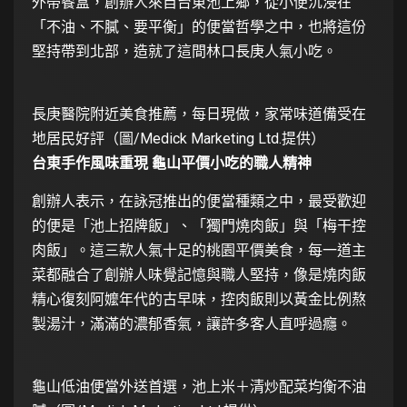
外帶餐盒，創辦人來自台東池上鄉，從小便沉浸在
「不油、不膩、要平衡」的便當哲學之中，也將這份
堅持帶到北部，造就了這間林口長庚人氣小吃。
長庚醫院附近美食推薦，每日現做，家常味道備受在
地居民好評（圖/Medick Marketing Ltd.提供）
台東手作風味重現 龜山平價小吃的職人精神
創辦人表示，在詠冠推出的便當種類之中，最受歡迎
的便是「池上招牌飯」、「獨門燒肉飯」與「梅干控
肉飯」。這三款人氣十足的桃園平價美食，每一道主
菜都融合了創辦人味覺記憶與職人堅持，像是燒肉飯
精心復刻阿嬤年代的古早味，控肉飯則以黃金比例熬
製湯汁，滿滿的濃郁香氣，讓許多客人直呼過癮。
龜山低油便當外送首選，池上米＋清炒配菜均衡不油