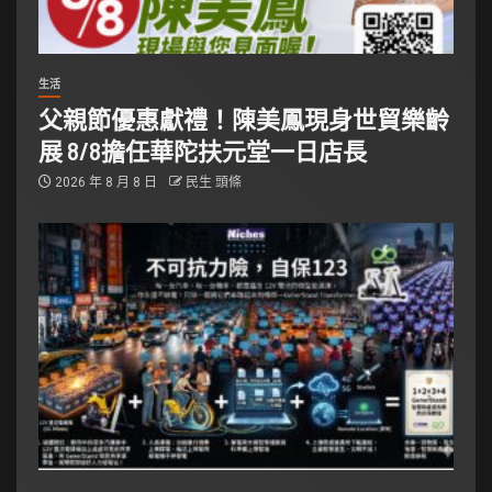
生活
父親節優惠獻禮！陳美鳳現身世貿樂齡
展 8/8擔任華陀扶元堂一日店長
2026 年 8 月 8 日
民生 頭條