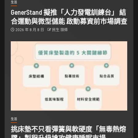
生活
GenerStand 擬推「人力發電訓練台」 結
合運動與微型儲能 啟動募資前市場調查
2026 年 8 月 8 日
民生 頭條
生活
挑床墊不只看彈簧與軟硬度「無毒熱熔
膠」製程升級搶攻健康睡眠市場