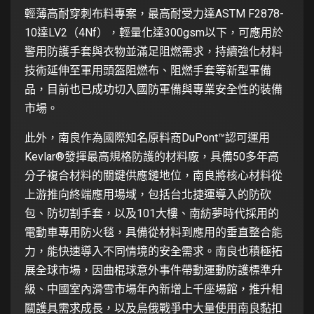
輕薄高耐穿刺布料專案，最高耐受力達ASTM F2878-
10達LV2（4Nf），輕量化達300gsm以下，可應用於
警用防護手套與衣物並滿足阻燃需求，持續強化材料
技術延伸至軍用頭盔阻燃布、阻燃手套等新型軍備
品，目前也已成功切入國防軍備與專業安全性的裝備
市場。
此外，南良作為國際知名原料商DuPont™認可運用
Kevlar®發揮最高規格防護的材料廠，具備50多年高
分子複合材料的關鍵供應鏈地位，南良將核心材料從
上游推向終端應用場域，包括台北捷運導入的防砍
包、防切割手套，以及101大樓、南紡夢時代採用的
電動車專用防火毯，具備從材料到應用的垂直整合能
力，能快速導入不同情境的安全需求。南良也積極拓
展全球市場，因曲棍球意外事件帶動運動防護標準升
級、中國室內滑雪市場年內新增上千座場館，推升相
關護具需求成長，以及烏俄戰爭中大量使用南良黏扣