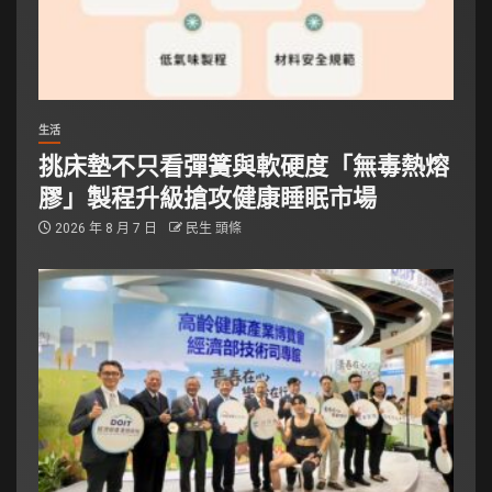
生活
挑床墊不只看彈簧與軟硬度「無毒熱熔
膠」製程升級搶攻健康睡眠市場
2026 年 8 月 7 日
民生 頭條