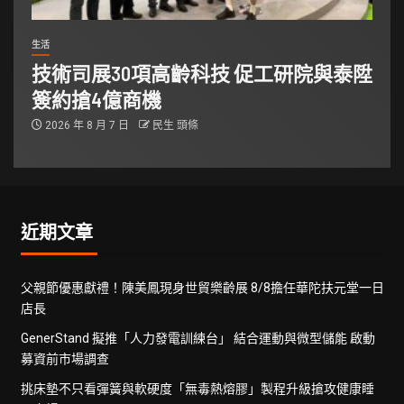
生活
技術司展30項高齡科技 促工研院與泰陞
簽約搶4億商機
2026 年 8 月 7 日
民生 頭條
近期文章
父親節優惠獻禮！陳美鳳現身世貿樂齡展 8/8擔任華陀扶元堂一日
店長
GenerStand 擬推「人力發電訓練台」 結合運動與微型儲能 啟動
募資前市場調查
挑床墊不只看彈簧與軟硬度「無毒熱熔膠」製程升級搶攻健康睡