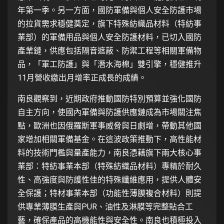
年第一季。另一方面，國防軍備與個人安全防護市場
的拉貨需求穩健奠定，旗下特殊紡織品材料（特紡事
業部）的軍備用品與個人安全防護材料，已切入國防
產業鏈，供應包括隔音遮蔽、防禦工程等相關軍備物
品，「軍工防護」與「潛水海棉」雙引擎，穩健推升
11月營收繳出月增率正成長的成績。
南良觀察到，近期政府推動國防特別預算並強化國防
自主方向，使國內軍備與防護供應鏈成為市場關注焦
點，歐洲也因俄羅斯軍事威脅與日劇增，帶動其他國
家增加相關軍備基金。在這波政策推動下，高性能材
料的技術門檻與量產能力，南良憑藉旗下兩大核心事
業部：特紡事業本部（特殊紡織品材料）專精於耐久
性、高強度與防護性佳的特殊纖維應用，提供人體安
全保護；特材事業本部（功能性薄膜複合材料）則提
供專業薄膜生產與PUR、油性及淋膜等完整貼合工
藝，確保產品的高機能性與安全性。南良也積極投入