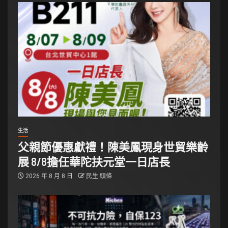
生活
父親節優惠獻禮！陳美鳳現身世貿樂齡
展 8/8擔任華陀扶元堂一日店長
2026 年 8 月 8 日
民生 頭條