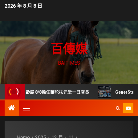
2026 年 8 月 8 日
百傳媒
BAITIMES
貿樂齡展 8/8擔任華陀扶元堂一日店長
GenerStand
Home
2025
12 月
11