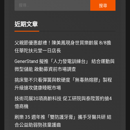
近期文章
父親節優惠獻禮！陳美鳳現身世貿樂齡展 8/8擔
任華陀扶元堂一日店長
GenerStand 擬推「人力發電訓練台」 結合運動與
微型儲能 啟動募資前市場調查
挑床墊不只看彈簧與軟硬度「無毒熱熔膠」製程
升級搶攻健康睡眠市場
技術司展30項高齡科技 促工研院與泰陞簽約搶4
億商機
刷樂 35 週年推「雙防護牙膏」攜手牙醫共研 結
合公益助弱勢孩童護齒