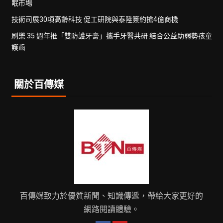
眠市場
技術司展30項高齡科技 促工研院與泰陞簽約搶4億商機
刷樂 35 週年推「雙防護牙膏」攜手牙醫共研 結合公益助弱勢孩童
護齒
關於百傳媒
百傳媒致力於優質新聞、知識傳遞，帶給大家更好的
網路閱讀體驗。