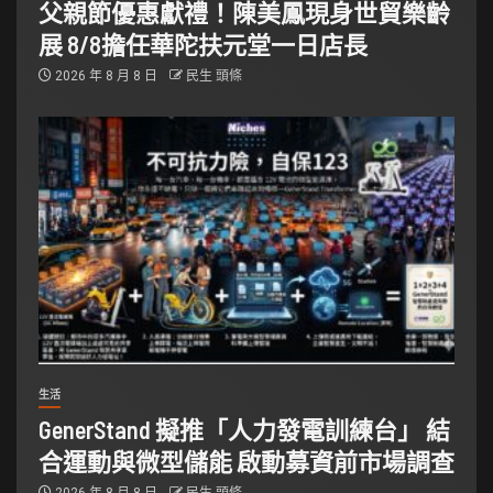
父親節優惠獻禮！陳美鳳現身世貿樂齡
展 8/8擔任華陀扶元堂一日店長
2026 年 8 月 8 日
民生 頭條
生活
GenerStand 擬推「人力發電訓練台」 結
合運動與微型儲能 啟動募資前市場調查
2026 年 8 月 8 日
民生 頭條