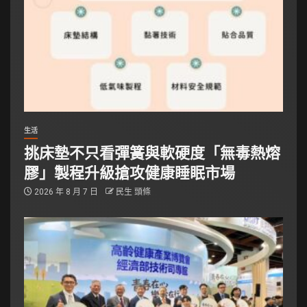
生活
挑床墊不只看彈簧與軟硬度「無毒熱熔
膠」製程升級搶攻健康睡眠市場
2026 年 8 月 7 日
民生 頭條