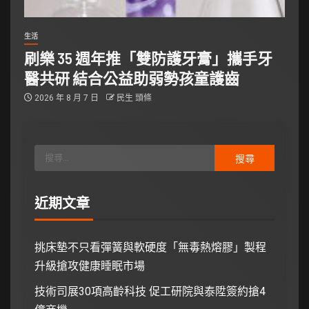
生活
刷樂 35 週年推「雙防護牙膏」攜手牙
醫共研 結合公益助弱勢孩童護齒
2026 年 8 月 7 日
民生 頭條
近期文章
挑床墊不只看彈簧與軟硬度「無毒熱熔膠」製程
升級搶攻健康睡眠市場
技術司展30項高齡科技 促工研院與泰陞簽約搶4