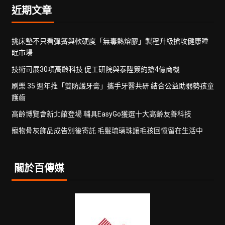
近期文章
挑床墊不只看彈簧與軟硬度「無毒熱熔膠」製程升級搶攻健康睡
眠市場
技術司展30項高齡科技 促工研院與泰陞簽約搶4億商機
刷樂 35 週年推「雙防護牙膏」攜手牙醫共研 結合公益助弱勢孩童
護齒
高齡博覽會新北館登場 輔具EasyGo獲選十大高齡友善科技
寵物骨灰飾品成告別後寄託 毛髮琉璃珠讓毛孩回憶留在生活中
關於百傳媒