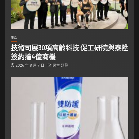
生活
技術司展30項高齡科技 促工研院與泰陞
簽約搶4億商機
2026 年 8 月 7 日
民生 頭條