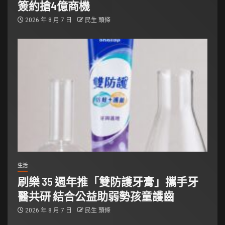
簽約搶4億商機
2026 年 8 月 7 日
民生 頭條
生活
刷樂 35 週年推「雙防護牙膏」攜手牙
醫共研 結合公益助弱勢孩童護齒
2026 年 8 月 7 日
民生 頭條