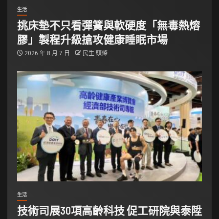
生活
挑床墊不只看彈簧與軟硬度「無毒熱熔
膠」製程升級搶攻健康睡眠市場
2026 年 8 月 7 日
民生 頭條
生活
技術司展30項高齡科技 促工研院與泰陞