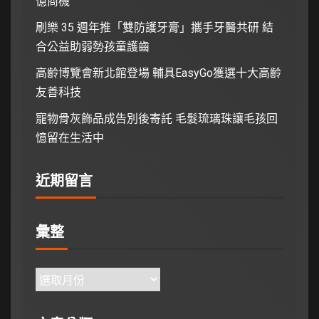
億商機
刷樂 35 週年推「雙防護牙膏」攜手牙醫共研 結
合公益助弱勢孩童護齒
高齡博覽會新北館登場 輔具EasyGo獲選十大高齡
友善科技
寵物骨灰飾品成告別後寄託 毛髮琉璃珠讓毛孩回
憶留在生活中
近期留言
彙整