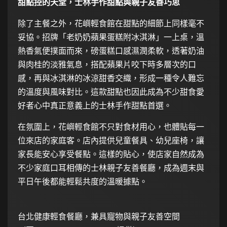
甜點控的天堂，士林手作甜點與親子友善巧思
除了主餐之外，花嶼輕食館在甜點的細節上同樣毫不
妥協。招牌「老奶奶蘋果蛋糕附冰淇淋」一上桌，溫
熱香氣便撲面而來，磅蛋糕口感濕潤柔軟，透著奶油
與肉桂的淡雅氣息，搭配蘋果片咬下時多層次的口
感，再與冰淇淋的冰涼甜香交織，形成一種令人難忘
的溫度與風味對比。這款甜點也因此成為不少甜食愛
好者心中真正意義上的士林手作甜點首選。
在氛圍上，花嶼輕食館不只對食材用心，也體貼每一
位來店的家庭客。店內提供兒童餐具、幼兒座椅，讓
家長能安心享受餐點。這樣的貼心，使店家自然成為
不少家庭口耳相傳的士林親子友善餐廳，成為週末與
平日午後都能輕鬆共度的溫暖據點。
台北健康輕食餐廳，兼具寵物與親子友善空間