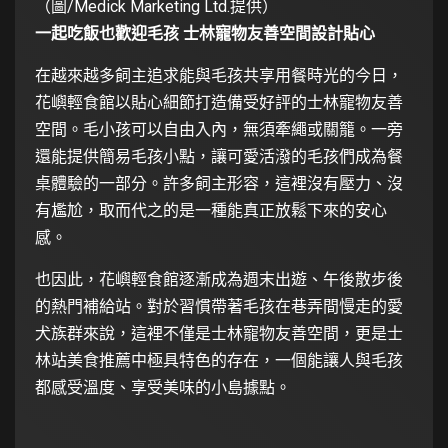
（圖/Medick Marketing Ltd.提供）
一起吃飯也歡迎毛孩 士林寵物友善空間設計貼心
在越來越多飼主追求能與毛孩共享用餐時光的今日，
花嶼輕食館以貼心細節打造備受好評的士林寵物友善
空間。毛小孩可以自由入內，無須牽繩或關籠。一旁
還能提供簡易毛孩小點，讓可愛活潑的毛孩們成為餐
桌體驗的一部分。許多飼主形容，這裡沒有壓力、沒
有尷尬，取而代之的是一種能真正放鬆下來的安心
感。
也因此，花嶼輕食館逐漸成為週末出遊、午後散步後
的熱門補給站。對於習慣帶著毛孩在巷弄間慢走的愛
犬族群來說，這裡不僅是士林寵物友善空間，更是士
林站美食推薦中極具特色的存在，一個能讓人與毛孩
都感受溫度、享受美味的小島據點。