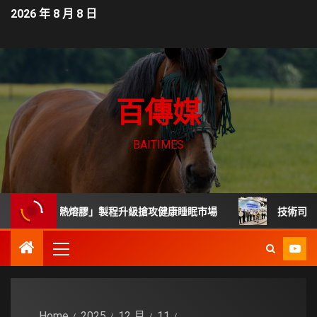
2026 年 8 月 8 日
百傳媒
BAITIMES
「無毒熱熔膠」製程升級搶攻健康睡眠市場
技術司展30項高
Home
2025
12 月
11