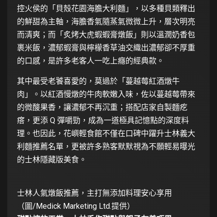
控火侯的「貝殼花園海膽大利麵」，以多種貝類釋出
的鮮甜為主軸，海膽香氣隨蒸氣微微上升，層次明亮
而清爽；而「炙烤大虎蝦蝦膏燉飯」則以溫潤奶香包
裹米飯，濃郁蝦膏與檸檬香草油交織出濃郁卻不厚重
的口感，是許多老客人一吃上癮的經典款。
其中最受老饕喜愛的，莫過於「蔓越莓紅酒燉牛
肉」。以紅酒慢燉的牛肉軟嫩入味，佐以蔓越莓帶來
的微酸果香，讓濃郁不再沉重；搭配店家自製麵疙
瘩，更添 Q 彈嚼勁，成為一道極具記憶點的深度料
理。也因此，花嶼輕食館不僅在口碑中躍升士林義大
利麵推薦名單，更被許多熟客默默視為不願輕易曝光
的士林隱藏版美食。
士林人氣燉飯推薦，主打無添加料理安心享用
（圖/Medick Marketing Ltd.提供）