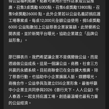
得公益福利點數，點數可運用於合作店家或公益推
廣，召集3桌獎勵 6000點，召集6桌獎勵13800點，召
集9桌獎勵26000 點。此外企業若以公益名義認捐庇護
工場專案桌，每桌12,000元全額公益使用，捐5桌獎勵
6000 公益點數加上公益慈善企業家匾額，此榮譽將公
開表揚，並於新聞平台曝光，協助企業建立「品牌公
益形象」。
廖巳驊表示，我們希望讓企業不是偶爾做公益，而是
透過做公益成長。這是一個讓公益，商務，社會三方
共贏的永續系統。目前商聯會已在全台擴大推廣，除
了慈善行動，也協助中小企業擴展人脈，媒體曝光，
商機合作，公益參與及建立ESG企業形象，最後呼籲
中小企業主共同參與2026《善行天下・人人公益》千
人春酒，一起支持庇護工場，創造最溫暖也最有力量
的公益經濟。