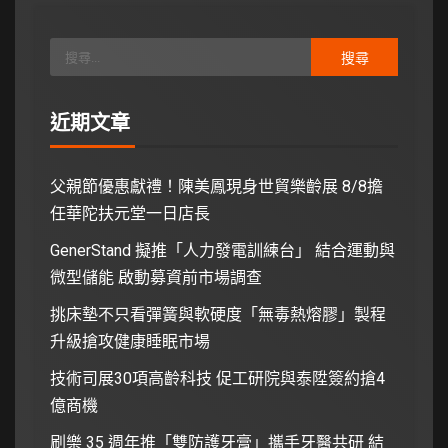
近期文章
父親節優惠獻禮！陳美鳳現身世貿樂齡展 8/8擔
任華陀扶元堂一日店長
GenerStand 擬推「人力發電訓練台」 結合運動與
微型儲能 啟動募資前市場調查
挑床墊不只看彈簧與軟硬度「無毒熱熔膠」製程
升級搶攻健康睡眠市場
技術司展30項高齡科技 促工研院與泰陞簽約搶4
億商機
刷樂 35 週年推「雙防護牙膏」攜手牙醫共研 結