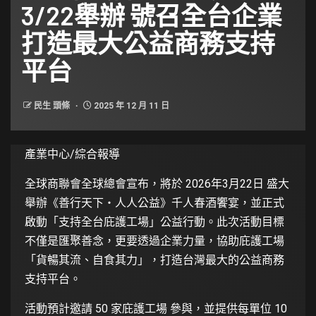
3/22舉辦 號召全台企業
打造最大公益商務支持
平台
民生 頭條
2025 年 12 月 11 日
產業中心/綜合報導
全球商聯會全球總會宣布，將於 2026年3月22日 盛大
舉辦《善行天下・人人公益》千人春酒饗宴，並正式
啟動「支持全台庇護工場」公益行動。此次活動目標
不僅是匯聚善念，更要透過企業力量，協助庇護工場
「貨暢其流、自食其力」，打造台灣最大的公益商務
支持平台。
活動預計邀請 50 家庇護工場 參與，並提供每單位 10