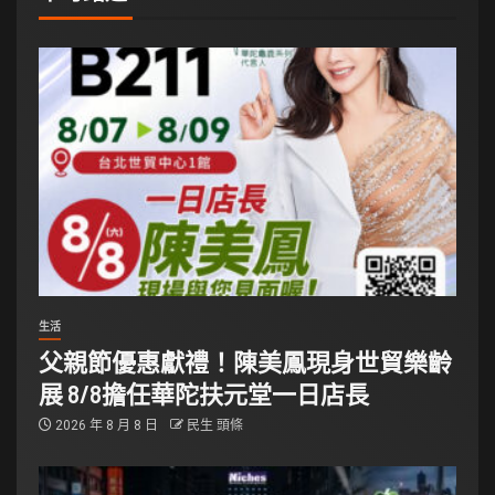
生活
父親節優惠獻禮！陳美鳳現身世貿樂齡
展 8/8擔任華陀扶元堂一日店長
2026 年 8 月 8 日
民生 頭條