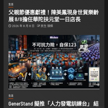
生活
父親節優惠獻禮！陳美鳳現身世貿樂齡
展 8/8擔任華陀扶元堂一日店長
2026 年 8 月 8 日
民生 頭條
生活
GenerStand 擬推「人力發電訓練台」 結