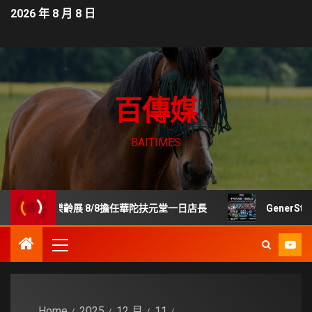
2026 年 8 月 8 日
百傳媒
BAITIMES
世貿樂齡展 8/8擔任華陀扶元堂一日店長
GenerStan
Home
2025
12 月
11