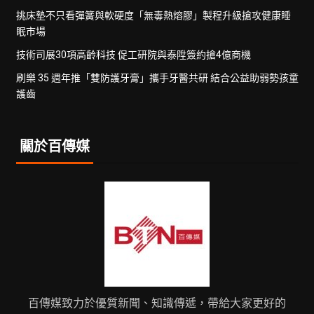
挑床墊不只看彈簧與軟硬度「無毒熱熔膠」製程升級搶攻健康睡
眠市場
技術司展30項高齡科技 促工研院與泰陞簽約搶4億商機
刷樂 35 週年推「雙防護牙膏」攜手牙醫共研 結合公益助弱勢孩童
護齒
關於百傳媒
百傳媒致力於優質新聞、知識傳遞，帶給大家更好的