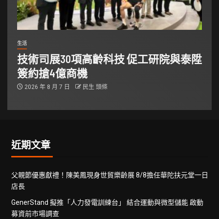
生活
技術司展30項高齡科技 促工研院與泰陞
簽約搶4億商機
2026 年 8 月 7 日
民生 頭條
近期文章
父親節優惠獻禮！陳美鳳現身世貿樂齡展 8/8擔任華陀扶元堂一日
店長
GenerStand 擬推「人力發電訓練台」 結合運動與微型儲能 啟動
募資前市場調查