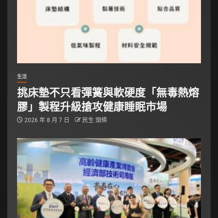
生活
挑床墊不只看彈簧與軟硬度「無毒熱熔
膠」製程升級搶攻健康睡眠市場
2026 年 8 月 7 日
民生 頭條