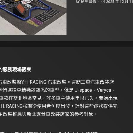
民生 頭條
2025 年 12 月 1
家的服務現場觀察
裝廠Y.H. RACING 汽車改裝。這間三重汽車改裝店
擇專精幾款熟悉的車型，像是 J-space、Veryca、
用車。這些車款在雙北地區常見，許多車主使用年限已久，開始出現
H. RACING強調從使用者角度出發，針對這些症狀提供完
e 車主改裝推薦與新北露營車改裝店家的參考對象。