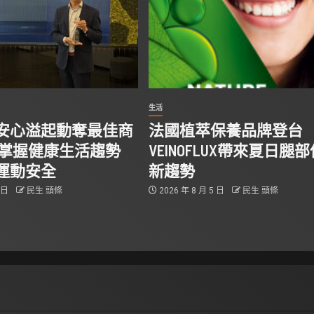
生活
安心溢起動奪最佳商
法國植萃保養品牌登台
 掌握健康生活趨勢
VEINOFLUX帶來夏日腿
運動安全
新趨勢
5 日
民生 頭條
2026 年 8 月 5 日
民生 頭條