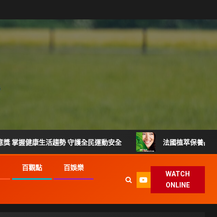
生活趨勢 守護全民運動安全
法國植萃保養品牌登台 VEINO
G
百觀點
百娛樂
WATCH
ONLINE