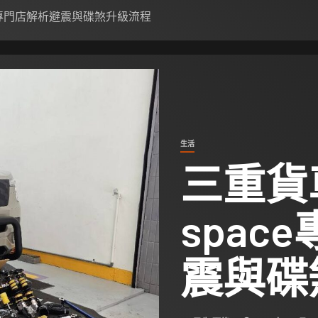
ce專門店解析避震與碟煞升級流程
生活
三重貨
spac
震與碟