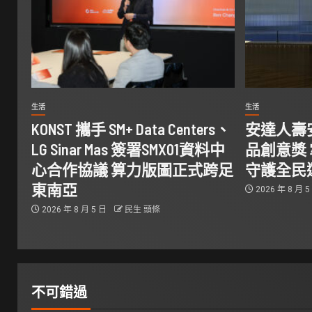
生活
生活
KONST 攜手 SM+ Data Centers、
安達人壽
LG Sinar Mas 簽署SMX01資料中
品創意獎
心合作協議 算力版圖正式跨足
守護全民
東南亞
2026 年 8 月 
2026 年 8 月 5 日
民生 頭條
不可錯過