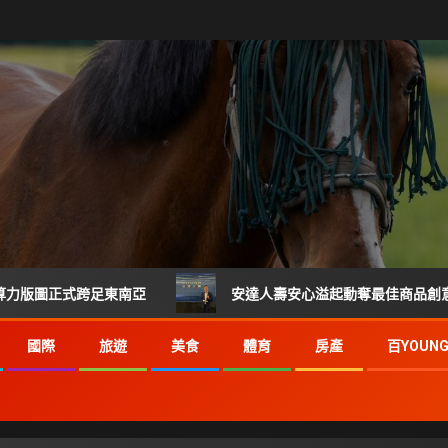
正式跨足東南亞
安達人壽安心溢起動奪最佳商品創意獎 掌握健康
國際
旅遊
美食
體育
房產
百YOUN