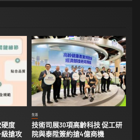
生活
軟硬度
技術司展30項高齡科技 促工研
升級搶攻
院與泰陞簽約搶4億商機