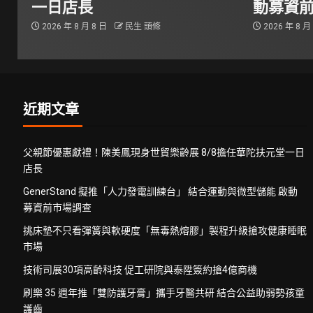
一日店長
動募資
2026 年 8 月 8 日
民生 頭條
2026 年 8 月
近期文章
父親節優惠獻禮！陳美鳳現身世貿樂齡展 8/8擔任華陀扶元堂一日
店長
GenerStand 擬推「人力發電訓練台」 結合運動與微型儲能 啟動
募資前市場調查
挑床墊不只看彈簧與軟硬度「無毒熱熔膠」製程升級搶攻健康睡眠
市場
技術司展30項高齡科技 促工研院與泰陞簽約搶4億商機
刷樂 35 週年推「雙防護牙膏」攜手牙醫共研 結合公益助弱勢孩童
護齒