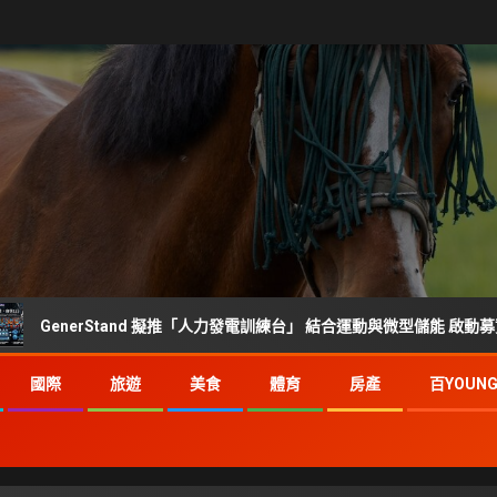
enerStand 擬推「人力發電訓練台」 結合運動與微型儲能 啟動募資前市場
國際
旅遊
美食
體育
房產
百YOUN