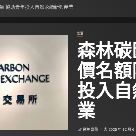
量 協助青年投入自然永續新興產業
生活
森林碳
價名額
投入自
業
民生 頭條
2025 年 12 月 6