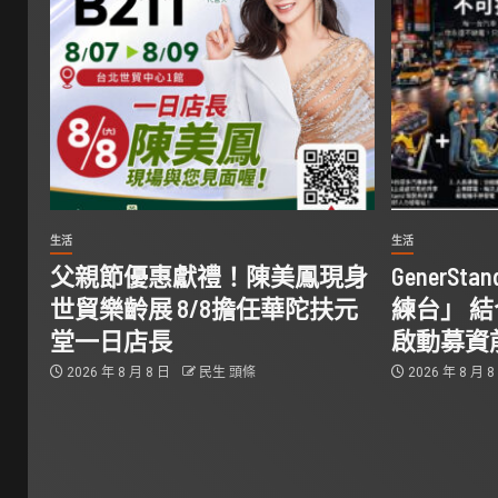
生活
生活
父親節優惠獻禮！陳美鳳現身
GenerS
世貿樂齡展 8/8擔任華陀扶元
練台」 
堂一日店長
啟動募資
2026 年 8 月 8 日
民生 頭條
2026 年 8 月 