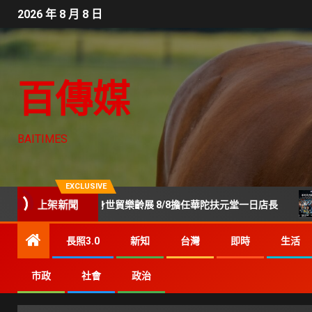
2026 年 8 月 8 日
百傳媒
BAITIMES
EXCLUSIVE
禮！陳美鳳現身世貿樂齡展 8/8擔任華陀扶元堂一日店長
上架新聞
G
長照3.0
新知
台灣
即時
生活
市政
社會
政治