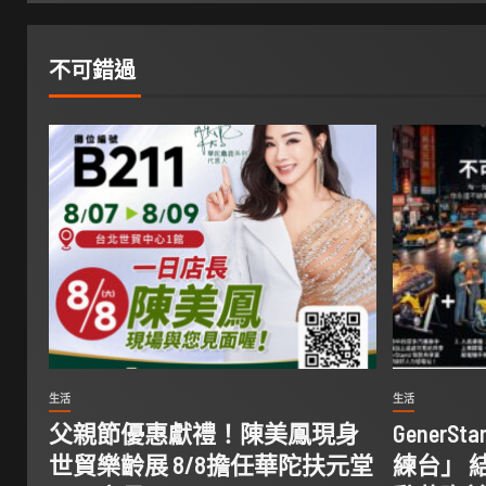
不可錯過
生活
生活
父親節優惠獻禮！陳美鳳現身
Gener
世貿樂齡展 8/8擔任華陀扶元堂
練台」 