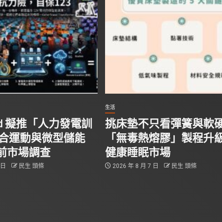
生活
tand 擬推「人力發電訓
挑床墊不只看彈簧與軟
結合運動與微型儲能
「無毒熱熔膠」製程升
前市場調查
健康睡眠市場
8 日
民生 頭條
2026 年 8 月 7 日
民生 頭條