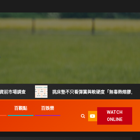
調查
挑床墊不只看彈簧與軟硬度「無毒熱熔膠」製程升級搶
G
百觀點
百娛樂
WATCH
ONLINE