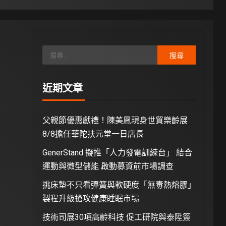
近期文章
父親節優惠獻禮！陳美鳳現身世貿樂齡展
8/8擔任華陀扶元堂一日店長
GenerStand 擬推「人力發電訓練台」 結合
運動與微型儲能 啟動募資前市場調查
挑床墊不只看彈簧與軟硬度「無毒熱熔膠」
製程升級搶攻健康睡眠市場
技術司展30項高齡科技 促工研院與泰陞簽