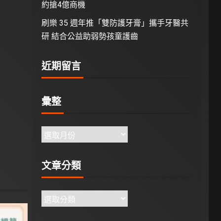
約搶4億商機
刷樂 35 週年推「雙防護牙膏」攜手牙醫共
研 結合公益助弱勢孩童護齒
近期留言
彙整
文章分類