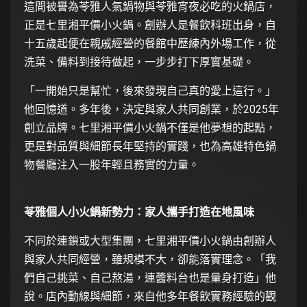
這間被譽為苓雅人氣鍋物與苓雅宵夜必吃的火鍋店，
正是七里湘平價小火鍋。創辦人是餐飲科班出身，自
十五歲起便在親戚經營的餐館中歷練內外場工作，從
洗菜、備料到接待做起，一步步打下厚實基礎。
「一開始只是幫忙，後來發現自己真的愛上這行。」
他回憶道。多年後，決定與家人共同創業，於2025年
創立品牌。七里湘平價小火鍋不僅是他夢想的起點，
更是對品質與細節長年堅持的實踐，也為高雄特色鍋
物餐廳注入一股年輕且務實的力量。
苓雅個人小火鍋新勢力：家人攜手打造在地風味
不同於連鎖或大型集團，七里湘平價小火鍋由創辦人
與家人共同經營，雖規模不大，卻能落實理念。「我
們自己挑菜、自己熬湯，連醬料台也是量身打造」他
說。店內動線與細節，來自他多年餐飲實務經驗的觀