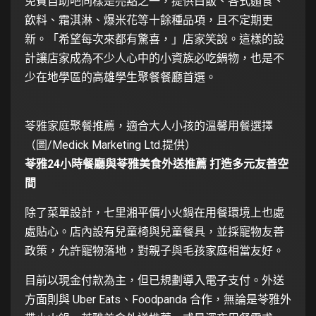
免費自助吧同樣是亮點之一，提供白飯、各式麵食、
飲料、霜淇淋、爆米花等十餘種品項，且不定期更
新。「希望每次來都有驚喜，」店家笑說。這樣的設
計讓店家成為不少人心中的小資族必吃鍋物，也是不
少在地學區的高雄學生聚餐餐廳首選。
苓雅家庭聚餐推薦，適合大人小孩的溫馨用餐選擇
（圖/Medick Marketing Ltd.提供）
苓雅24小時餐廳與苓雅美食外送推薦 打造多元友善空
間
除了菜單設計，七里湘平價小火鍋在用餐環境上也處
處貼心。店內設有兒童椅與兒童餐具，並採寵物友善
政策，允許寵物落地，對親子與毛孩家庭相當友好。
目前以現金付款為主，但已規劃導入電子支付。外送
方面則與 Uber Eats、Foodpanda 合作，無論是苓雅外