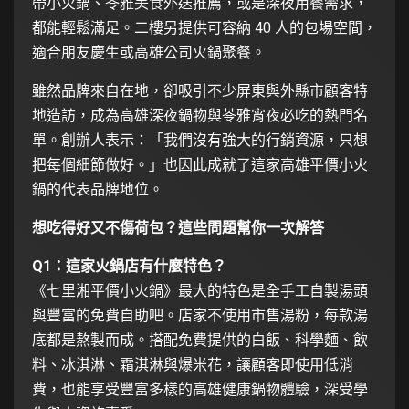
帶小火鍋、苓雅美食外送推薦，或是深夜用餐需求，
都能輕鬆滿足。二樓另提供可容納 40 人的包場空間，
適合朋友慶生或高雄公司火鍋聚餐。
雖然品牌來自在地，卻吸引不少屏東與外縣市顧客特
地造訪，成為高雄深夜鍋物與苓雅宵夜必吃的熱門名
單。創辦人表示：「我們沒有強大的行銷資源，只想
把每個細節做好。」也因此成就了這家高雄平價小火
鍋的代表品牌地位。
想吃得好又不傷荷包？這些問題幫你一次解答
Q1：這家火鍋店有什麼特色？
《七里湘平價小火鍋》最大的特色是全手工自製湯頭
與豐富的免費自助吧。店家不使用市售湯粉，每款湯
底都是熬製而成。搭配免費提供的白飯、科學麵、飲
料、冰淇淋、霜淇淋與爆米花，讓顧客即使用低消
費，也能享受豐富多樣的高雄健康鍋物體驗，深受學