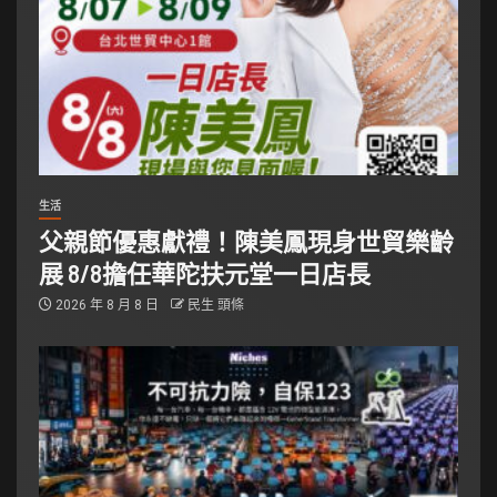
生活
父親節優惠獻禮！陳美鳳現身世貿樂齡
展 8/8擔任華陀扶元堂一日店長
2026 年 8 月 8 日
民生 頭條