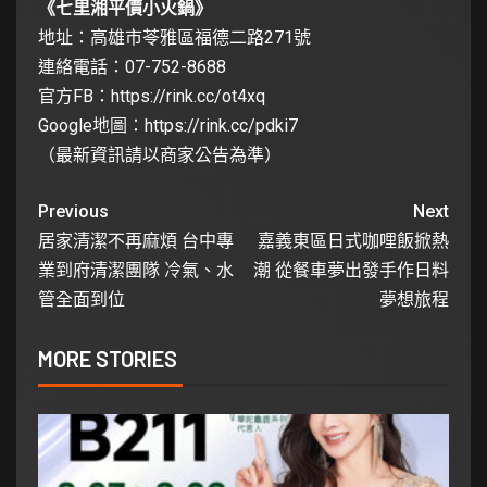
《七里湘平價小火鍋》
地址：高雄市苓雅區福德二路271號
連絡電話：07-752-8688
官方FB：
https://rink.cc/ot4xq
Google地圖：
https://rink.cc/pdki7
（最新資訊請以商家公告為準）
Previous
Next
居家清潔不再麻煩 台中專
嘉義東區日式咖哩飯掀熱
業到府清潔團隊 冷氣、水
潮 從餐車夢出發手作日料
管全面到位
夢想旅程
MORE STORIES