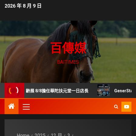
2026 年 8 月 9 日
百傳媒
BAITIMES
樂齡展 8/8擔任華陀扶元堂一日店長
GenerStand 
Home
2025
12 月
3