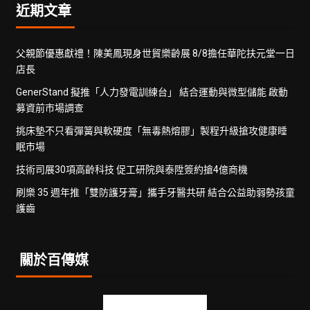
近期文章
父親節優惠獻禮！陳美鳳現身世貿樂齡展 8/8擔任華陀扶元堂一日
店長
GenerStand 擬推「人力發電訓練台」 結合運動與微型儲能 啟動
募資前市場調查
挑床墊不只看彈簧與軟硬度「無毒熱熔膠」製程升級搶攻健康睡
眠市場
技術司展30項高齡科技 促工研院與泰陞簽約搶4億商機
刷樂 35 週年推「雙防護牙膏」攜手牙醫共研 結合公益助弱勢孩童
護齒
關於百傳媒