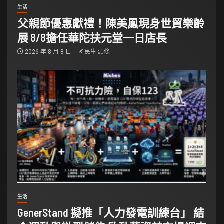
生活
父親節優惠獻禮！陳美鳳現身世貿樂齡
展 8/8擔任華陀扶元堂一日店長
2026 年 8 月 8 日
民生 頭條
生活
GenerStand 擬推「人力發電訓練台」 結