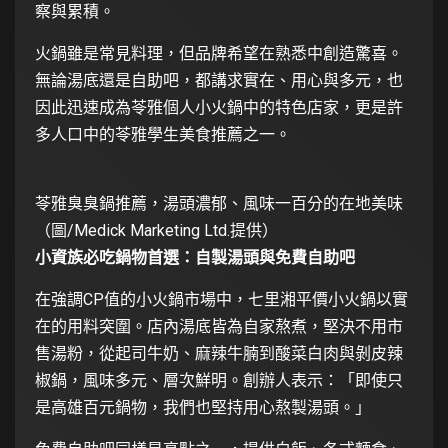
察與累積。
火鍋雖是常見料理，但品牌希望在熟悉中創造驚喜。
無論湯底還是自助吧，都講求實在、用心與多元，也
因此迅速成為苓雅個人小火鍋中的特色店家，更是許
多人口中的苓雅學生美食推薦之一。
苓雅臭臭鍋推薦，湯頭濃郁、風味一百分的在地美味
（圖/Medick Marketing Ltd.提供）
小資族必吃鍋物首選：自製湯頭與免費自助吧
在強調CP值的小火鍋市場中，七里湘平價小火鍋以實
在的用料突圍。店內湯底皆為自家熬煮，堅決不用市
售湯粉，從起司牛奶、麻辣牛腩到酸菜白肉與剝皮辣
椒鍋，風味多元、層次鮮明。創辦人表示：「即使只
是高雄百元鍋物，我們也堅持用心熬製湯頭。」