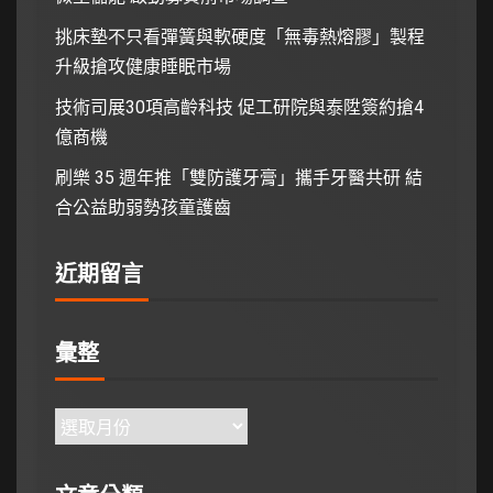
挑床墊不只看彈簧與軟硬度「無毒熱熔膠」製程
升級搶攻健康睡眠市場
技術司展30項高齡科技 促工研院與泰陞簽約搶4
億商機
刷樂 35 週年推「雙防護牙膏」攜手牙醫共研 結
合公益助弱勢孩童護齒
近期留言
彙整