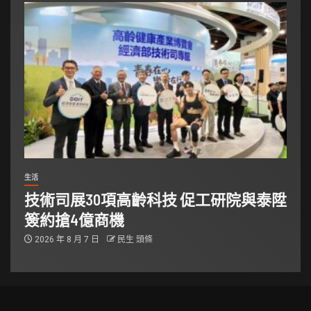
生活
技術司展30項高齡科技 促工研院與泰陞
簽約搶4億商機
2026 年 8 月 7 日
民生 頭條