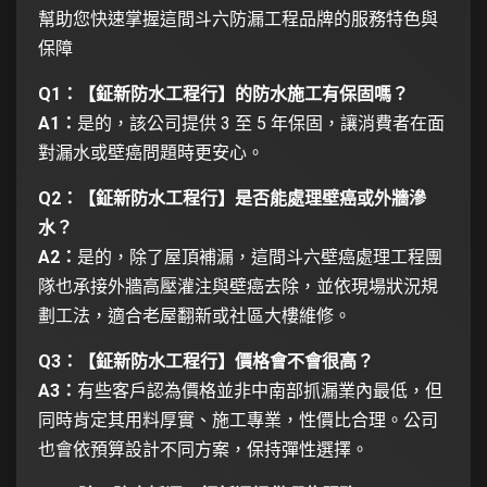
幫助您快速掌握這間斗六防漏工程品牌的服務特色與
保障
Q1：【鉦新防水工程行】的防水施工有保固嗎？
A1：
是的，該公司提供 3 至 5 年保固，讓消費者在面
對漏水或壁癌問題時更安心。
Q2：【鉦新防水工程行】是否能處理壁癌或外牆滲
水？
A2：
是的，除了屋頂補漏，這間斗六壁癌處理工程團
隊也承接外牆高壓灌注與壁癌去除，並依現場狀況規
劃工法，適合老屋翻新或社區大樓維修。
Q3：【鉦新防水工程行】價格會不會很高？
A3：
有些客戶認為價格並非中南部抓漏業內最低，但
同時肯定其用料厚實、施工專業，性價比合理。公司
也會依預算設計不同方案，保持彈性選擇。