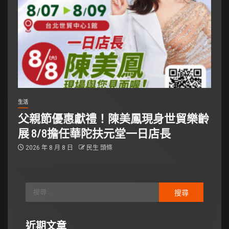
生活
父親節優惠獻禮！陳美鳳現身世貿樂齡
展 8/8擔任華陀扶元堂一日店長
2026 年 8 月 8 日
民生 頭條
近期文章