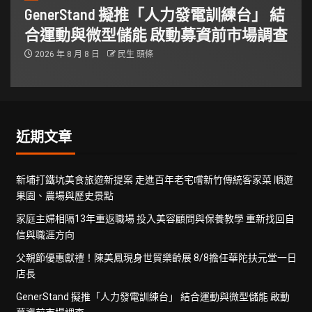
GenerStand 擬推「人力發電訓練台」 結
合運動與微型儲能 啟動募資前市場調查
2026 年 8 月 8 日
民生 頭條
近期文章
新埔打鐵坑美食旅遊新提案 走進百年老宅嚐新竹傳統客家菜 順遊
果園、農場與歷史景點
家庭主婦相隔13年重返職場 投入美容顧問與保養教學 重新找回自
信與職涯方向
父親節優惠獻禮！陳美鳳現身世貿樂齡展 8/8擔任華陀扶元堂一日
店長
GenerStand 擬推「人力發電訓練台」 結合運動與微型儲能 啟動