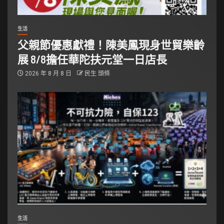
生活
父親節優惠獻禮！陳美鳳現身世貿樂齡
展 8/8擔任華陀扶元堂一日店長
2026 年 8 月 8 日
民生 頭條
生活