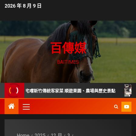
2026 年 8 月 9 日
百傳媒
BAITIMES
年老宅嚐新竹傳統客家菜 順遊果園、農場與歷史景點
家庭主
Home
2025
12 月
3