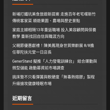
新埔打鐵坑美食旅遊新提案 走進百年老宅嚐新竹
傳統客家菜 順遊果園、農場與歷史景點
家庭主婦相隔13年重返職場 投入美容顧問與保養
教學 重新找回自信與職涯方向
父親節優惠獻禮！陳美鳳現身世貿樂齡展 8/8擔
任華陀扶元堂一日店長
GenerStand 擬推「人力發電訓練台」 結合運動與
微型儲能 啟動募資前市場調查
挑床墊不只看彈簧與軟硬度「無毒熱熔膠」製程
升級搶攻健康睡眠市場
近期留言