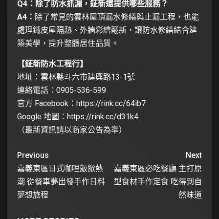
Q4：除了防水抓漏，鉦新還提供哪些服務？
A4：
除了常見的雲林屋頂漏水修繕與止漏工程，也能
處理鐵皮屋隔熱、外牆彩繪翻新，讓防水修繕結合建
築美學，提升整體居住品質。
【鉦新防水工程行】
地址：雲林縣斗六市建興路13-1號
連絡電話：0905-536-599
官方 Facebook：
https://rink.cc/64ib7
Google 地圖：
https://rink.cc/d31k4
（最新資訊請以商家公告為準）
Previous
Next
嘉義東區日式咖哩飯掀熱
嘉義東區必吃餐廳 主打原
潮 從餐車夢出發手作日料
型食材手作定食 吃得到自
夢想旅程
然味道