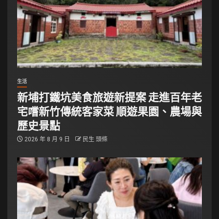
生活
新埔打鐵坑美食旅遊新提案 走進百年老
宅嚐新竹傳統客家菜 順遊果園、農場與
歷史景點
2026 年 8 月 9 日
民生 頭條