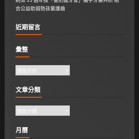
刷樂 35 週年推「雙防護牙膏」攜手牙醫共研 結
合公益助弱勢孩童護齒
近期留言
彙整
文章分類
月曆