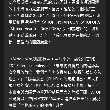
此亮眼成績。如今志恩的元氣回歸，更讓市場對團體
的未來爆發力充滿期待。因此，經紀公司也同步宣
布，團體將於 2026 年1月3日、4日在首爾連續舉行兩
場粉絲專場演唱會《AHOF 1st FAN-CON〈AHOFOHA
: All time Heartfelt Only FOHA〉》 作為志恩的回歸起
點，正式重新站上舞台，也藉此展現更完整的舞台規
模、更強大的團體能量。
（Skoolooks校服形象照，照片來源：該公司官網）
F&F Entertainment表示：「未來仍會將成員的健康與
安全置於首位，我們會全力支援AHOF以最佳狀態投入
活動。」而隨著志恩（ChihEn）的元氣復出、年末多
項典禮的肯定、明年初二場演唱會以及中國上海、日
本東京與大阪等地巡迴粉絲見面會的陸續展開，AHOF
無疑將以完整陣容在2026年全速進攻國際舞台，展現
具備「怪物新人」的強勁上升力。