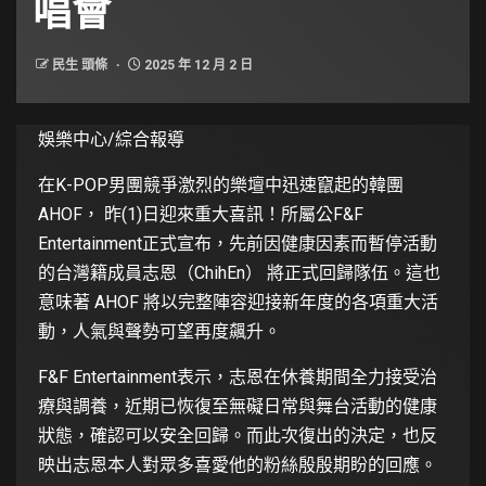
唱會
民生 頭條
2025 年 12 月 2 日
娛樂中心/綜合報導
在K-POP男團競爭激烈的樂壇中迅速竄起的韓團
AHOF， 昨(1)日迎來重大喜訊！所屬公F&F
Entertainment正式宣布，先前因健康因素而暫停活動
的台灣籍成員志恩（ChihEn） 將正式回歸隊伍。這也
意味著 AHOF 將以完整陣容迎接新年度的各項重大活
動，人氣與聲勢可望再度飆升。
F&F Entertainment表示，志恩在休養期間全力接受治
療與調養，近期已恢復至無礙日常與舞台活動的健康
狀態，確認可以安全回歸。而此次復出的決定，也反
映出志恩本人對眾多喜愛他的粉絲殷殷期盼的回應。