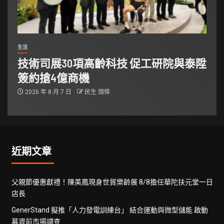
生活
技術司展30項高齡科技 促工研院與泰陞
簽約搶4億商機
2026 年 8 月 7 日
民生 頭條
近期文章
父親節優惠獻禮！陳美鳳現身世貿樂齡展 8/8擔任華陀扶元堂一日
店長
GenerStand 擬推「人力發電訓練台」 結合運動與微型儲能 啟動
募資前市場調查