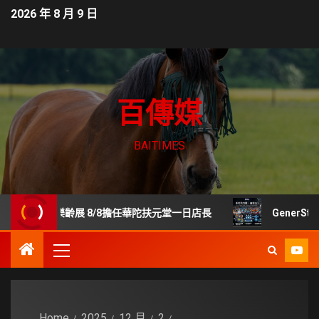
2026 年 8 月 9 日
百傳媒
BAITIMES
貿樂齡展 8/8擔任華陀扶元堂一日店長
GenerStan
Home
2025
12 月
2