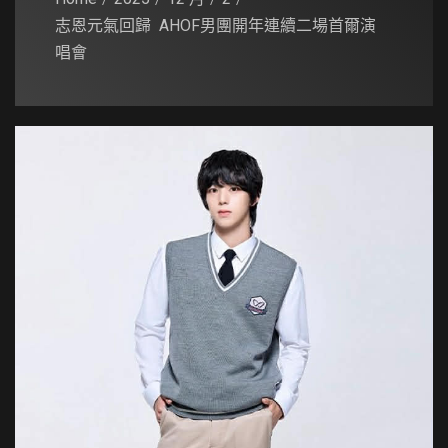
志恩元氣回歸 AHOF男團開年連續二場首爾演
唱會