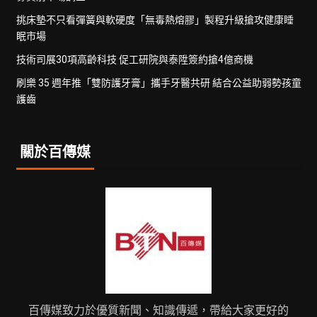
挑床墊不只看彈簧與軟硬度「無毒熱熔膠」製程升級搶攻健康睡
眠市場
技術司展30項高齡科技 促工研院與泰陞簽約搶4億商機
刷樂 35 週年推「雙防護牙膏」攜手牙醫共研 結合公益助弱勢孩童
護齒
關於百傳媒
百傳媒致力於優質新聞、知識傳遞，帶給大家更好的