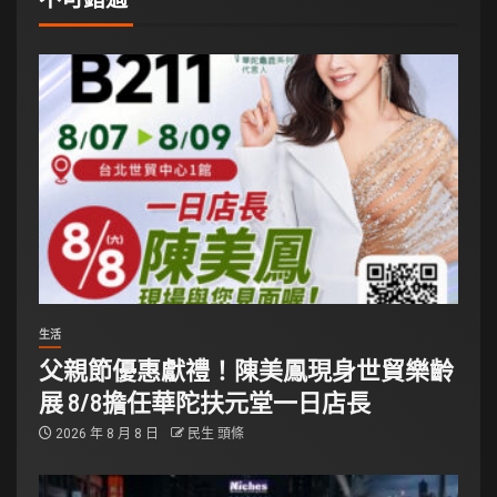
生活
父親節優惠獻禮！陳美鳳現身世貿樂齡
展 8/8擔任華陀扶元堂一日店長
2026 年 8 月 8 日
民生 頭條