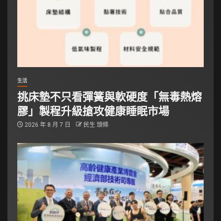
生活
挑床墊不只看彈簧與軟硬度「無毒熱熔
膠」製程升級搶攻健康睡眠市場
2026 年 8 月 7 日
民生 頭條