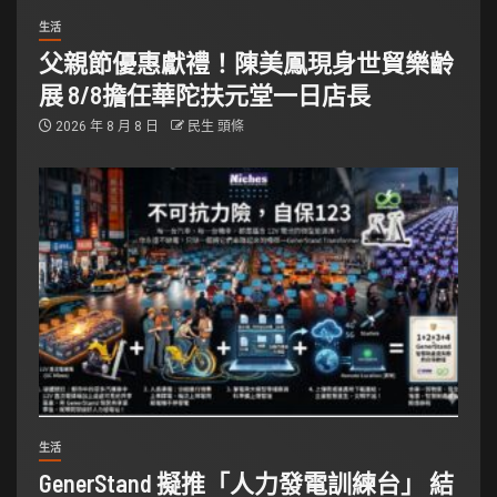
生活
父親節優惠獻禮！陳美鳳現身世貿樂齡
展 8/8擔任華陀扶元堂一日店長
2026 年 8 月 8 日
民生 頭條
生活
GenerStand 擬推「人力發電訓練台」 結