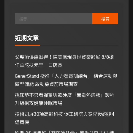
近期文章
父親節優惠獻禮！陳美鳳現身世貿樂齡展 8/8擔
任華陀扶元堂一日店長
GenerStand 擬推「人力發電訓練台」 結合運動與
微型儲能 啟動募資前市場調查
挑床墊不只看彈簧與軟硬度「無毒熱熔膠」製程
升級搶攻健康睡眠市場
技術司展30項高齡科技 促工研院與泰陞簽約搶4
億商機