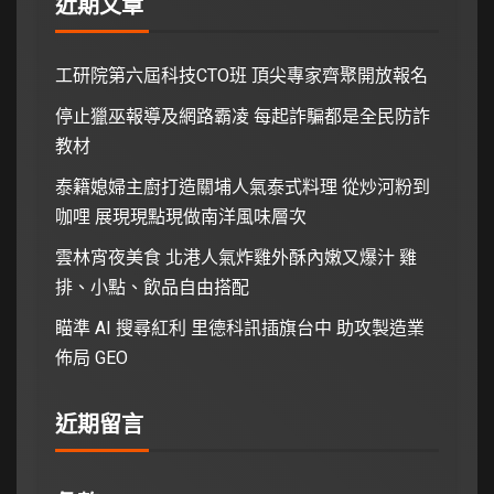
近期文章
工研院第六屆科技CTO班 頂尖專家齊聚開放報名
停止獵巫報導及網路霸凌 每起詐騙都是全民防詐
教材
泰籍媳婦主廚打造關埔人氣泰式料理 從炒河粉到
咖哩 展現現點現做南洋風味層次
雲林宵夜美食 北港人氣炸雞外酥內嫩又爆汁 雞
排、小點、飲品自由搭配
瞄準 AI 搜尋紅利 里德科訊插旗台中 助攻製造業
佈局 GEO
近期留言