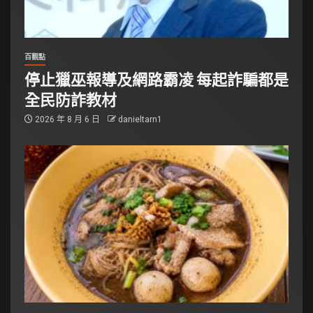
百觀點
停止獵巫報導及網路霸凌 每起詐騙都是
全民防詐教材
2026 年 8 月 6 日
danieltarn1