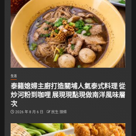
生活
泰籍媳婦主廚打造關埔人氣泰式料理 從
炒河粉到咖哩 展現現點現做南洋風味層
次
2026 年 8 月 6 日
民生 頭條