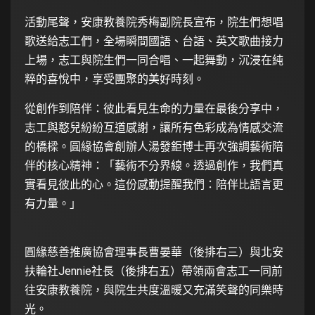
活動尾聲，安康教養院秀梅副院長宣布，院生們想唱
歌送給志工們，全場瞬間國語、台語、英文歌曲接力
上場，志工與院生們一同合唱、一起舞動，沉浸在純
粹的喜悅中，享受團聚的美好時刻。
從創作到陪伴：彼此看見生命的力量在最後分享中，
志工與憨兒紛紛互道感謝，讓所有色彩成為情感交流
的橋樑。圓緣協會創辦人湯發鉅博士再次強調藝術陪
伴的核心精神：「藝術不分界線。透過創作，我們真
實看見彼此的心。這份感動提醒我們：陪伴比語言更
有力量。」
圓緣慈善推廣協會理事長曹晏華（後排右三）與北安
扶輪社Jennie社長（後排右五）帶領兩會志工一同前
往安康教養院，與院生共度溫暖又充滿笑聲的同樂時
光。