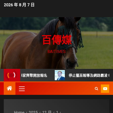
2026 年 8 月 7 日
百傳媒
BAITIMES
 頂尖專家齊聚開放報名
停止獵巫報導及網路霸凌 每起詐騙
Home
2025
12 月
1