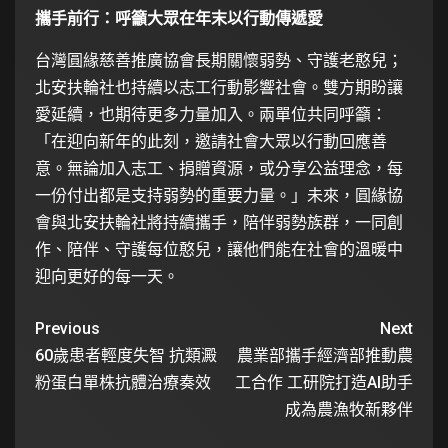
攜手前行：呼籲大眾在年末以行動傳遞愛
台灣圓緣慈善推廣協會長期關懷弱勢、守護老憨兒；
北安扶輪社也持續以志工行動影響社會。雙方期盼讓
愛延續，也期待更多力量加入。兩單位共同呼籲：
「在迎向新年的此刻，邀請社會大眾以行動回應善
意。無論加入志工、捐贈資源，或分享公益理念，每
一份付出都是支持弱勢的重要力量。」未來，圓緣協
會與北安扶輪社將持續攜手，陪伴弱勢族群，一同創
作、陪伴、守護每位憨兒，讓他們能在社會的溫暖中
迎向更好的每一天。
Previous
Next
60歲患者輕度失智 抗類澱
農業部攜手經濟部推動農
粉蛋白單株抗體治療奏效
工合作 工研院打造AI助手
成為農漁牧新夥伴