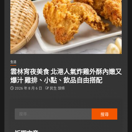
生活
雲林宵夜美食 北港人氣炸雞外酥內嫩又
爆汁 雞排、小點、飲品自由搭配
2026 年 8 月 6 日
民生 頭條