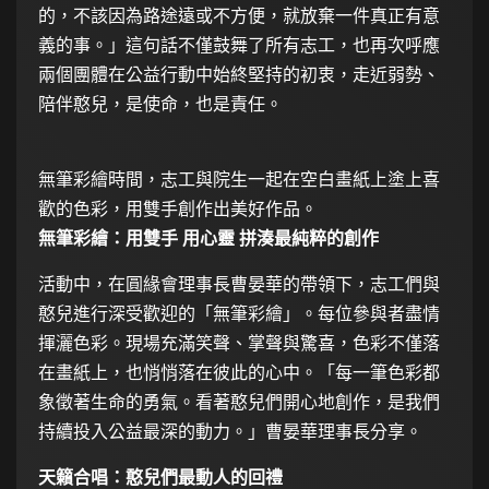
的，不該因為路途遠或不方便，就放棄一件真正有意
義的事。」這句話不僅鼓舞了所有志工，也再次呼應
兩個團體在公益行動中始終堅持的初衷，走近弱勢、
陪伴憨兒，是使命，也是責任。
無筆彩繪時間，志工與院生一起在空白畫紙上塗上喜
歡的色彩，用雙手創作出美好作品。
無筆彩繪：用雙手 用心靈 拼湊最純粹的創作
活動中，在圓緣會理事長曹晏華的帶領下，志工們與
憨兒進行深受歡迎的「無筆彩繪」。每位參與者盡情
揮灑色彩。現場充滿笑聲、掌聲與驚喜，色彩不僅落
在畫紙上，也悄悄落在彼此的心中。「每一筆色彩都
象徵著生命的勇氣。看著憨兒們開心地創作，是我們
持續投入公益最深的動力。」曹晏華理事長分享。
天籟合唱：憨兒們最動人的回禮