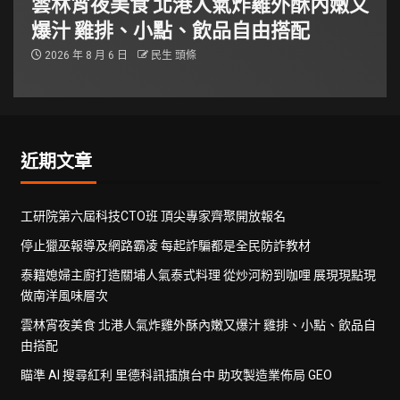
雲林宵夜美食 北港人氣炸雞外酥內嫩又
爆汁 雞排、小點、飲品自由搭配
2026 年 8 月 6 日
民生 頭條
近期文章
工研院第六屆科技CTO班 頂尖專家齊聚開放報名
停止獵巫報導及網路霸凌 每起詐騙都是全民防詐教材
泰籍媳婦主廚打造關埔人氣泰式料理 從炒河粉到咖哩 展現現點現
做南洋風味層次
雲林宵夜美食 北港人氣炸雞外酥內嫩又爆汁 雞排、小點、飲品自
由搭配
瞄準 AI 搜尋紅利 里德科訊插旗台中 助攻製造業佈局 GEO