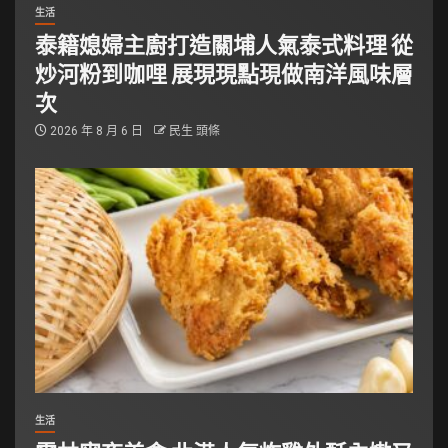
生活
泰籍媳婦主廚打造關埔人氣泰式料理 從
炒河粉到咖哩 展現現點現做南洋風味層
次
2026 年 8 月 6 日
民生 頭條
生活