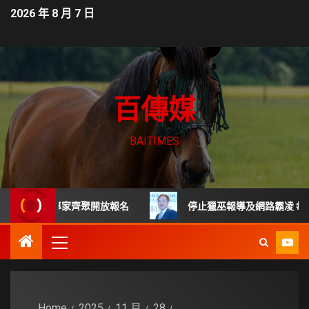
2026 年 8 月 7 日
百傳媒
BAITIMES
 頂尖專家齊聚開放報名
停止獵巫報導及網路霸凌 每起詐騙
Home
2025
11 月
28