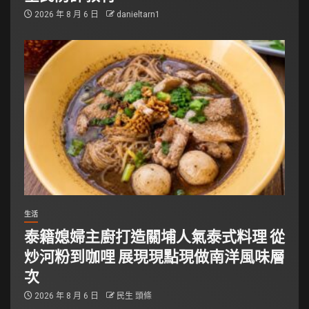
2026 年 8 月 6 日
danieltarn1
生活
泰籍媳婦主廚打造關埔人氣泰式料理 從
炒河粉到咖哩 展現現點現做南洋風味層
次
2026 年 8 月 6 日
民生 頭條