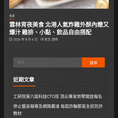
生活
雲林宵夜美食 北港人氣炸雞外酥內嫩又
爆汁 雞排、小點、飲品自由搭配
2026 年 8 月 6 日
民生 頭條
近期文章
工研院第六屆科技CTO班 頂尖專家齊聚開放報名
停止獵巫報導及網路霸凌 每起詐騙都是全民防詐
教材