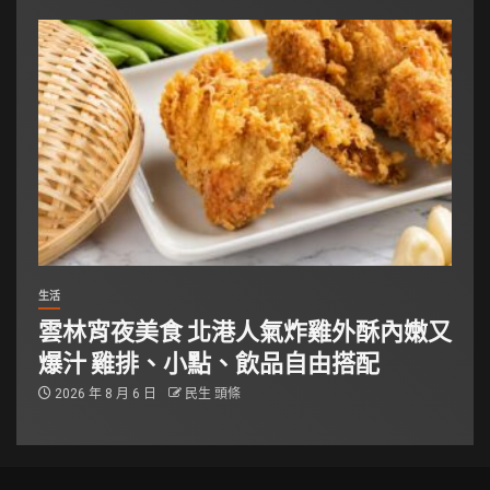
生活
雲林宵夜美食 北港人氣炸雞外酥內嫩又
爆汁 雞排、小點、飲品自由搭配
2026 年 8 月 6 日
民生 頭條