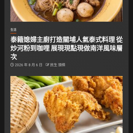
生活
泰籍媳婦主廚打造關埔人氣泰式料理 從
炒河粉到咖哩 展現現點現做南洋風味層
次
2026 年 8 月 6 日
民生 頭條