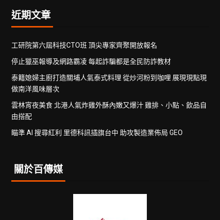
近期文章
工研院第六屆科技CTO班 頂尖專家齊聚開放報名
停止獵巫報導及網路霸凌 每起詐騙都是全民防詐教材
泰籍媳婦主廚打造關埔人氣泰式料理 從炒河粉到咖哩 展現現點現
做南洋風味層次
雲林宵夜美食 北港人氣炸雞外酥內嫩又爆汁 雞排、小點、飲品自
由搭配
瞄準 AI 搜尋紅利 里德科訊插旗台中 助攻製造業佈局 GEO
關於百傳媒