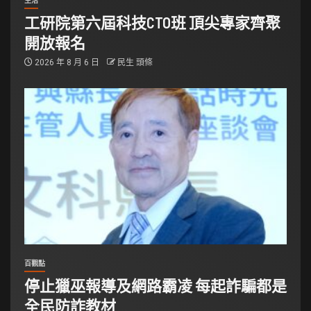
生活
工研院第六屆科技CTO班 頂尖專家齊聚
開放報名
2026 年 8 月 6 日
民生 頭條
百觀點
停止獵巫報導及網路霸凌 每起詐騙都是
全民防詐教材