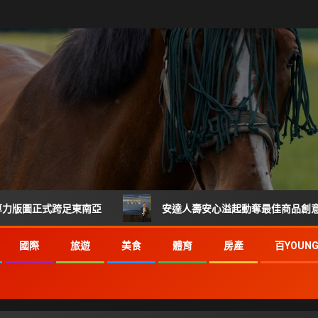
正式跨足東南亞
安達人壽安心溢起動奪最佳商品創意獎 掌握健康
國際
旅遊
美食
體育
房產
百YOUN