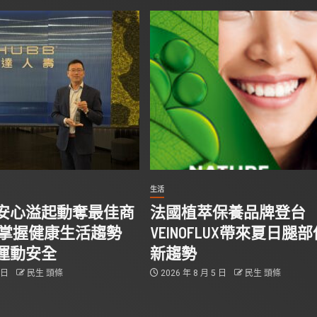
生活
安心溢起動奪最佳商
法國植萃保養品牌登台
 掌握健康生活趨勢
VEINOFLUX帶來夏日腿
運動安全
新趨勢
5 日
民生 頭條
2026 年 8 月 5 日
民生 頭條