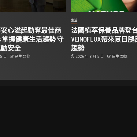
生活
壽安心溢起動奪最佳商
法國植萃保養品牌登
 掌握健康生活趨勢 守
VEINOFLUX帶來夏日
運動安全
趨勢
 5 日
民生 頭條
2026 年 8 月 5 日
民生 頭條