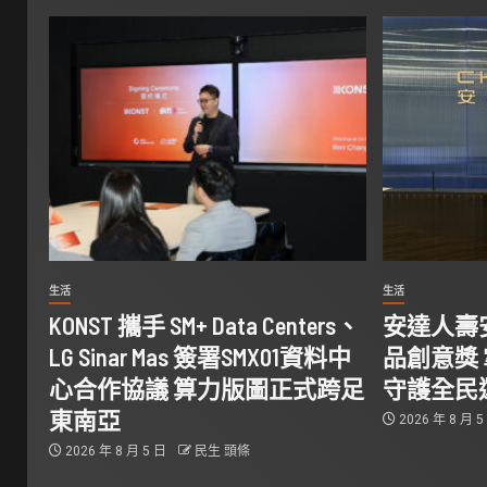
生活
生活
KONST 攜手 SM+ Data Centers、
安達人壽
LG Sinar Mas 簽署SMX01資料中
品創意獎
心合作協議 算力版圖正式跨足
守護全民
東南亞
2026 年 8 月 
2026 年 8 月 5 日
民生 頭條