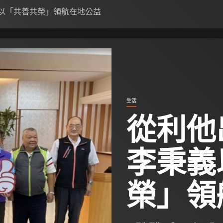
義以「共善共榮」領航在地公益
生活
從利他
李秉義
榮」領