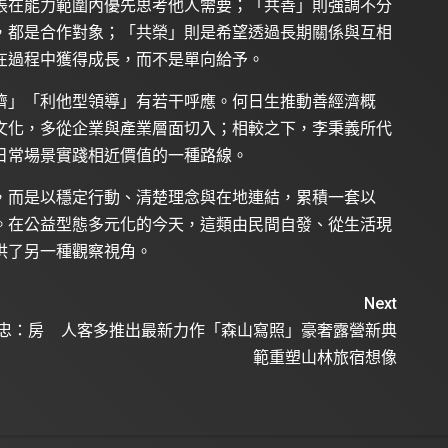
張在能力範圍內優先思考他人需要；「共善」則強調不分
，都是合作對象；「共榮」則是希望透過長期關係與互相
在過程中獲得成長，而不是單向給予。
濟」「利他型領導」有若干呼應。何日生推動善經濟概
文化，多從企業與產業層面切入；相較之下，李秉義所代
日常場景實踐相近價值的一種路線。
，而是以穩定行動、清楚理念與在地連結，累積一套以
。在公益型態多元化的今天，這類由民間自發、從生活現
供了另一種觀察視角。
Next
忠：房
人客多推出最新力作「森山寫照」豪奢露營新典
範重塑山林旅宿想像