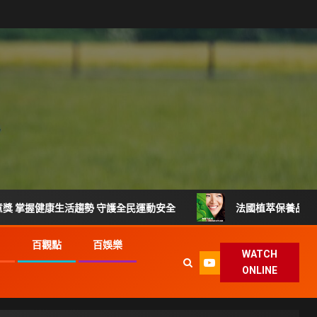
生活趨勢 守護全民運動安全
法國植萃保養品牌登台 VEIN
G
百觀點
百娛樂
WATCH
ONLINE