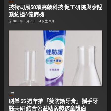
技術司展30項高齡科技 促工研院與泰陞
簽約搶4億商機
2026 年 8 月 7 日
民生 頭條
生活
刷樂 35 週年推「雙防護牙膏」攜手牙
醫共研 結合公益助弱勢孩童護齒