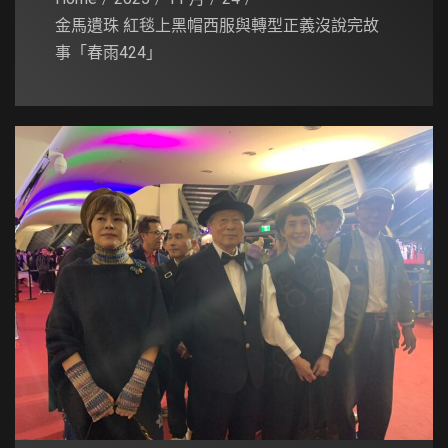
金馬遺珠 紅毯上黑帽西服與轉型正義沒說完故
事「春雨424」