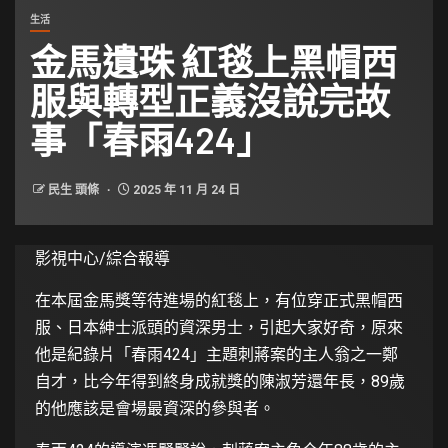
生活
金馬遺珠 紅毯上黑帽西
服與轉型正義沒說完故
事「春雨424」
民生 頭條
2025 年 11 月 24 日
影視中心/綜合報導
在本屆金馬獎等待進場的紅毯上，有位穿正式黑帽西
服、日本紳士派頭的資深男士，引起大家好奇，原來
他是紀錄片「春雨424」主題刺蔣案的主人翁之一鄭
自才，比今年得到終身成就獎的陳淑芳還年長，89歲
的他應該是會場最資深的參與者。