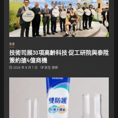
生活
技術司展30項高齡科技 促工研院與泰陞
簽約搶4億商機
2026 年 8 月 7 日
民生 頭條