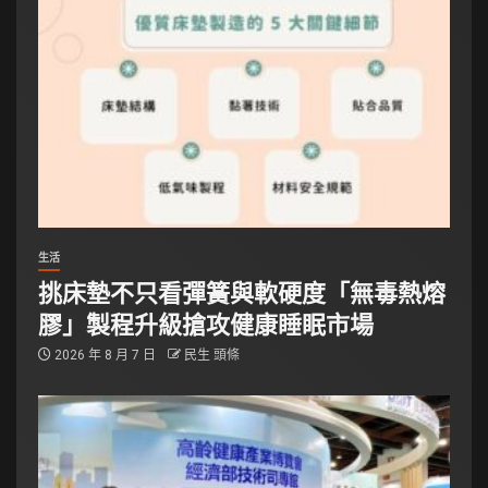
生活
挑床墊不只看彈簧與軟硬度「無毒熱熔
膠」製程升級搶攻健康睡眠市場
2026 年 8 月 7 日
民生 頭條