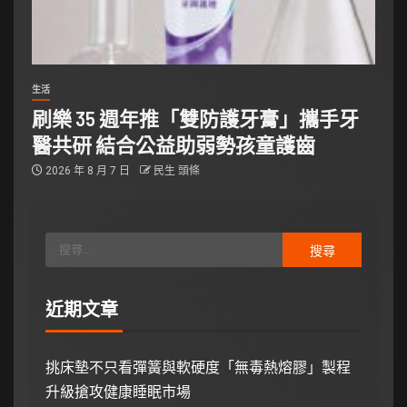
生活
刷樂 35 週年推「雙防護牙膏」攜手牙
醫共研 結合公益助弱勢孩童護齒
2026 年 8 月 7 日
民生 頭條
近期文章
挑床墊不只看彈簧與軟硬度「無毒熱熔膠」製程
升級搶攻健康睡眠市場