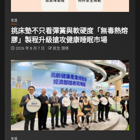
生活
挑床墊不只看彈簧與軟硬度「無毒熱熔
膠」製程升級搶攻健康睡眠市場
2026 年 8 月 7 日
民生 頭條
生活