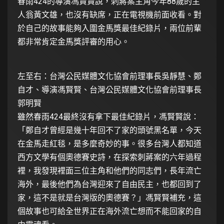
春雨424的導演馮賢賢說，刺蔣案主角今年88歲的主
人翁黃文雄，也沒有缺席，正在電視機前面收看。對
於自己的故事能夠入圍金馬獎最佳紀錄片，兩位前輩
都非常肯定金馬獎評審的用心。
左至右：台灣公民媒體文化協會前理事長吳靜慧、鄭
自才、導演馮賢賢、台灣公民媒體文化協會前理事長
郭明賢
雖然春雨424最終沒有拿下最佳紀錄片，馮賢賢說：
「鄭自才曾經是幾十年回不了家的頭號黑名單，今天
在金馬走紅毯，是多麼奇妙的事。很多台灣人都知道
西方文學有個奧德賽史詩，在探索刺蔣案的六年過程
裡，我發現裡面三位主角和他們的同志們，長年流亡
海外，最後他們為台灣迎來了自由民主，也都回到了
家，這不是就是台灣版的奧德賽？」馮賢賢補充，這
個故事也可給全世界正在海外流亡想而不能回家的自