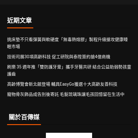
近期文章
挑床墊不只看彈簧與軟硬度「無毒熱熔膠」製程升級搶攻健康睡
眠市場
技術司展30項高齡科技 促工研院與泰陞簽約搶4億商機
刷樂 35 週年推「雙防護牙膏」攜手牙醫共研 結合公益助弱勢孩童
護齒
高齡博覽會新北館登場 輔具EasyGo獲選十大高齡友善科技
寵物骨灰飾品成告別後寄託 毛髮琉璃珠讓毛孩回憶留在生活中
關於百傳媒