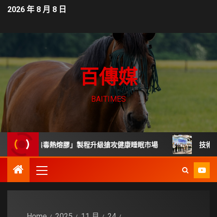
2026 年 8 月 8 日
百傳媒
BAITIMES
度「無毒熱熔膠」製程升級搶攻健康睡眠市場
技術司展30
Home
2025
11 月
24