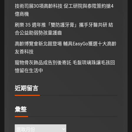
技術司展30項高齡科技 促工研院與泰陞簽約搶4
億商機
刷樂 35 週年推「雙防護牙膏」攜手牙醫共研 結
合公益助弱勢孩童護齒
高齡博覽會新北館登場 輔具EasyGo獲選十大高齡
友善科技
寵物骨灰飾品成告別後寄託 毛髮琉璃珠讓毛孩回
憶留在生活中
近期留言
彙整