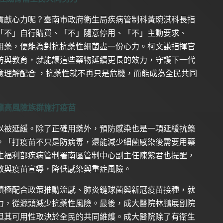
貢獻心力呢？臺南市政府衛生局疾病管制科黃琬淇科長指
「不」自行購買、「不」隨意停用、「不」主動要求、
用藥，便能為對抗抗藥性細菌盡一份心力。柯文謙指揮官
防與教育，就能讓這些藥物延續更長的效力，守護下一代
意理解配合 ，抗藥性就不再只是危機，而能成為全民共同
籲高風險族群施打疫苗
以被延緩。除了正確用藥外，預防感染也是一項延緩抗藥
。「打疫苗不只是防病毒，還能減少細菌感染後需要用藥
生福利部疾病管制署南區管制中心副主任陳紫君也提醒，
教與疫苗宣導，降低感染與重症風險。
積極配合政策推動流感、肺炎鏈球菌與新冠疫苗接種，就
力，從源頭減少抗藥性風險。最後，成大醫院林鵬展副院
但其可用性取決於全民的共同維護。成大醫院除了有衛生