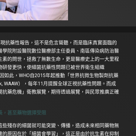
出現抗藥性報告，這不是危言聳聽，而是臨床真實面臨的
醫學院附設醫院數位醫療部主任委員、南區傳染病防治醫
生素的問世，拯救了無數生命，更是醫療史上的一大里程
物研發更快，使細菌抗藥性問題已被世界衛生組織
因如此，WHO自2015年起推動「世界抗微生物製劑抗藥
s Week, WAAW），每年11月提醒全球正視抗藥性問題。而成
開抗藥危機」衛教展覽，期待透過展覽，與民眾推廣正確
長，甚至藥物選擇受限
這些殘存的細菌就可能突變、傳播，造成未來相同藥物無
速的原因在於「細菌會學習」，這正是由於抗生素在抑制