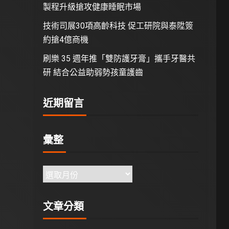
製程升級搶攻健康睡眠市場
技術司展30項高齡科技 促工研院與泰陞簽
約搶4億商機
刷樂 35 週年推「雙防護牙膏」攜手牙醫共
研 結合公益助弱勢孩童護齒
近期留言
彙整
文章分類