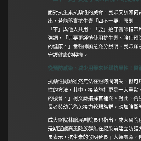
面對抗生素抗藥性的威脅，民眾又該如何
出，若能落實抗生素「四不一要」原則－
「不」與他人共用，「要」遵守醫師指示
強調，「只要更謹慎使用抗生素、強化預
的健康。」當醫師願意充分說明、民眾願
守護健康的契機。
從預防感染、減少用藥來延緩抗藥性！醫
抗藥性問題雖然無法在短時間消失，但可
性的方法，其中，疫苗施打更是一大重點
的機會。」柯文謙指揮官補充。對此，衛
長者與幼兒為免疫力較弱族群，應加強衛
成大醫院林鵬展副院長也指出，成大醫院
是期望讓高風險族群能在感染前建立防護
長表示，抗生素的發明延長了人類壽命，