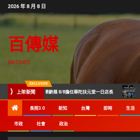
2026 年 8 月 8 日
百傳媒
BAITIMES
EXCLUSIVE
上架新聞
身世貿樂齡展 8/8擔任華陀扶元堂一日店長
GenerSt
長照3.0
新知
台灣
即時
生活
市政
社會
政治