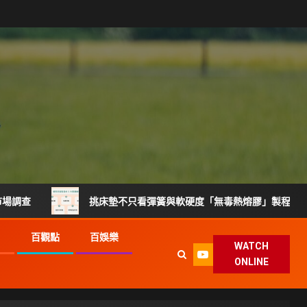
挑床墊不只看彈簧與軟硬度「無毒熱熔膠」製程升級搶攻健康睡眠
G
百觀點
百娛樂
WATCH
ONLINE