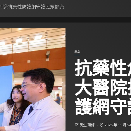
院打造抗藥性防護網守護民眾健康
生活
抗藥性
大醫院
護網守
民生 頭條
2025 年 11 月 2