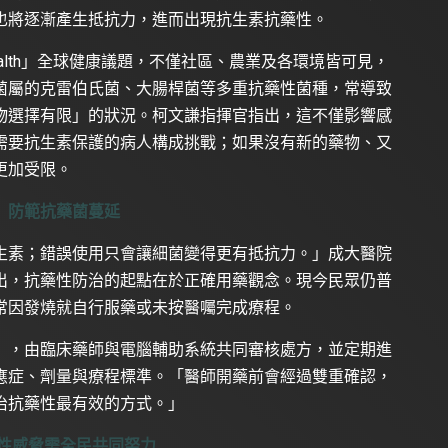
也將逐漸產生抵抗力，進而出現抗生素抗藥性。
ealth」全球健康議題，不僅社區、農業及各環境皆可見，
菌屬的克雷伯氏菌、大腸桿菌等多重抗藥性菌種，常導致
物選擇有限」的狀況。柯文謙指揮官指出，這不僅影響感
需要抗生素保護的病人構成挑戰；如果沒有新的藥物、又
更加受限。
」防範抗藥菌蔓延
生素；錯誤使用只會讓細菌變得更有抵抗力。」成大醫院
出，抗藥性防治的起點在於正確用藥觀念。現今民眾仍普
常因發燒就自行服藥或未按醫囑完成療程。
」，由臨床藥師與電腦輔助系統共同審核處方，並定期進
應症、劑量與療程標準。「醫師開藥前會經過雙重確認，
治抗藥性最有效的方式。」
性威脅需全民共同努力