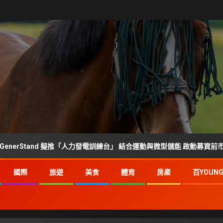
and 擬推「人力發電訓練台」 結合運動與微型儲能 啟動募資前市場調查
國際
旅遊
美食
體育
房產
百YOUN