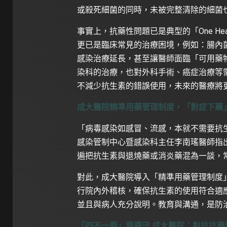
或殺死細菌的同時，未被完整清除的細菌
事實上，抗藥性問題已是典型的「One H
更已是臨床常見的治療困境，例如：腸內
感染治療延長，甚至讓醫師面臨「可用藥
染科的治療，也對外科手術、癌症治療等
不減少抗生素的錯誤使用，未來的醫療將
成大醫院精準用藥管理制度，「對症下藥
「病毒感染如感冒、流感，本就不需要抗
感染管制中心暨感染科主任李南瑤醫師指
遍把抗生素與退燒藥或消炎藥混為一談，
對此，成大醫院導入「精準用藥管理制度
行院內外稽核，確保抗生素的使用符合適
並且與病人充分說明。教育與溝通，是防
「四不一要」要遵守 成大醫院：對抗抗藥