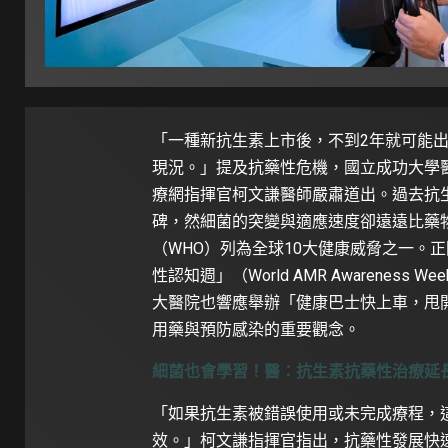
「一種新抗生素上市後，不到2年就可能
現況。」提及抗藥性危機，國立成功大學
療網指揮官柯文謙醫師嚴肅道出。過去抗
碑，然細菌的突變與適應速度卻遠遠比藥
（WHO）列為全球10大健康威脅之一。正
性認知週」（World AMR Awarenes
大醫院也響應舉辦「健康巴士快上車，甩
用藥與預防感染的重要觀念。
細菌也會學習！醫：抗生素抗藥性治療延
「如果抗生素被錯誤使用或未完成療程，
效。」柯文謙指揮官指出，抗藥性發展快