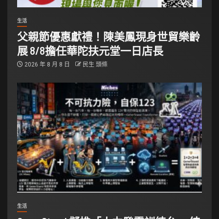
生活
父親節優惠獻禮！陳美鳳現身世貿樂齡
展 8/8擔任華陀扶元堂一日店長
2026 年 8 月 8 日
民生 頭條
生活