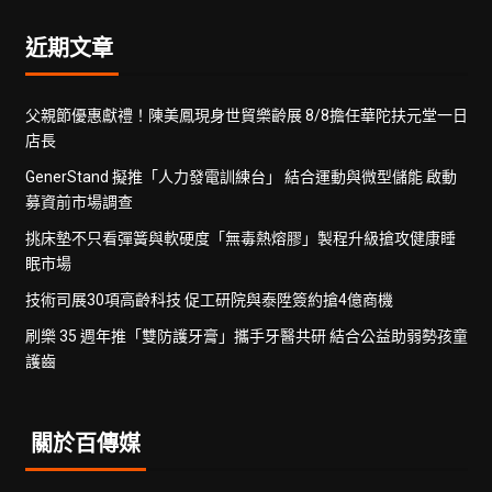
近期文章
父親節優惠獻禮！陳美鳳現身世貿樂齡展 8/8擔任華陀扶元堂一日
店長
GenerStand 擬推「人力發電訓練台」 結合運動與微型儲能 啟動
募資前市場調查
挑床墊不只看彈簧與軟硬度「無毒熱熔膠」製程升級搶攻健康睡
眠市場
技術司展30項高齡科技 促工研院與泰陞簽約搶4億商機
刷樂 35 週年推「雙防護牙膏」攜手牙醫共研 結合公益助弱勢孩童
護齒
關於百傳媒