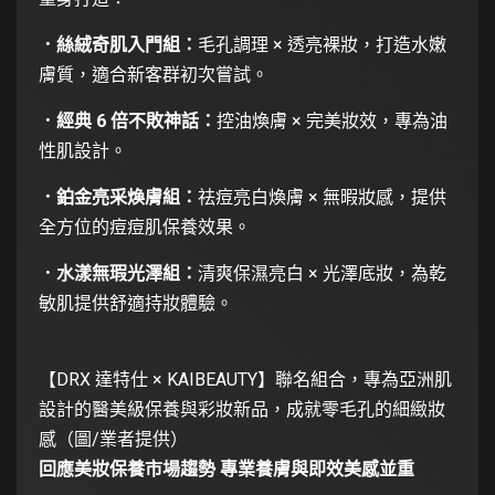
．絲絨奇肌入門組：
毛孔調理 × 透亮裸妝，打造水嫩
膚質，適合新客群初次嘗試。
．經典 6 倍不敗神話：
控油煥膚 × 完美妝效，專為油
性肌設計。
．鉑金亮采煥膚組：
祛痘亮白煥膚 × 無暇妝感，提供
全方位的痘痘肌保養效果。
．水漾無瑕光澤組：
清爽保濕亮白 × 光澤底妝，為乾
敏肌提供舒適持妝體驗。
【DRX 達特仕 × KAIBEAUTY】聯名組合，專為亞洲肌
設計的醫美級保養與彩妝新品，成就零毛孔的細緻妝
感（圖/業者提供）
回應美妝保養市場趨勢 專業養膚與即效美感並重