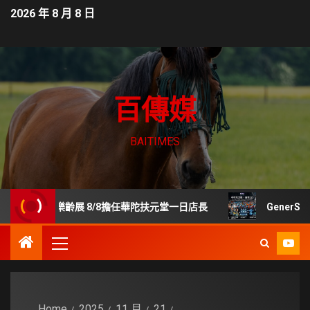
2026 年 8 月 8 日
百傳媒
BAITIMES
貿樂齡展 8/8擔任華陀扶元堂一日店長
GenerStan
Home
2025
11 月
21