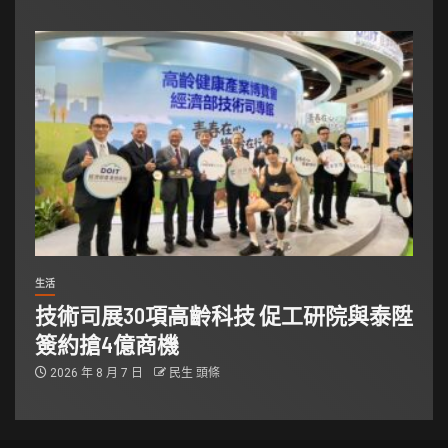
生活
技術司展30項高齡科技 促工研院與泰陞
簽約搶4億商機
2026 年 8 月 7 日
民生 頭條