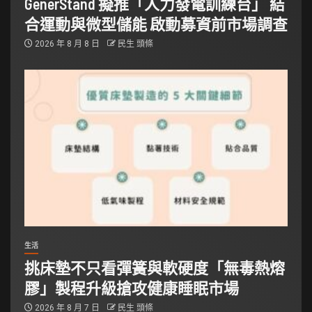
GenerStand 擬推「人力發電訓練台」 結
合運動與微型儲能 啟動募資前市場調查
2026 年 8 月 8 日
民生 頭條
生活
挑床墊不只看彈簧與軟硬度「無毒熱熔
膠」製程升級搶攻健康睡眠市場
2026 年 8 月 7 日
民生 頭條