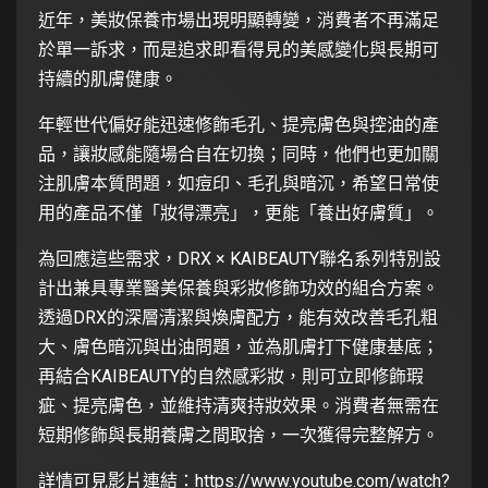
近年，美妝保養市場出現明顯轉變，消費者不再滿足
於單一訴求，而是追求即看得見的美感變化與長期可
持續的肌膚健康。
年輕世代偏好能迅速修飾毛孔、提亮膚色與控油的產
品，讓妝感能隨場合自在切換；同時，他們也更加關
注肌膚本質問題，如痘印、毛孔與暗沉，希望日常使
用的產品不僅「妝得漂亮」，更能「養出好膚質」。
為回應這些需求，DRX × KAIBEAUTY聯名系列特別設
計出兼具專業醫美保養與彩妝修飾功效的組合方案。
透過DRX的深層清潔與煥膚配方，能有效改善毛孔粗
大、膚色暗沉與出油問題，並為肌膚打下健康基底；
再結合KAIBEAUTY的自然感彩妝，則可立即修飾瑕
疵、提亮膚色，並維持清爽持妝效果。消費者無需在
短期修飾與長期養膚之間取捨，一次獲得完整解方。
詳情可見影片連結：
https://www.youtube.com/watch?