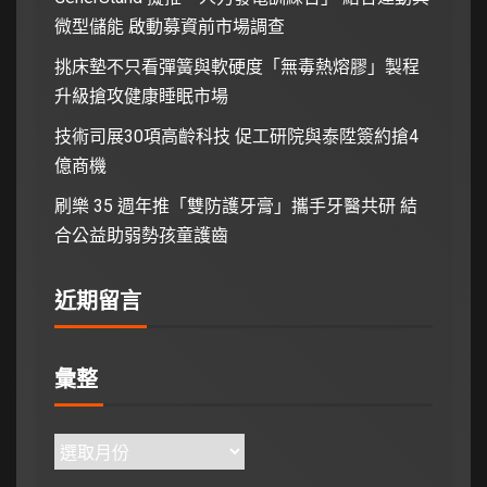
微型儲能 啟動募資前市場調查
挑床墊不只看彈簧與軟硬度「無毒熱熔膠」製程
升級搶攻健康睡眠市場
技術司展30項高齡科技 促工研院與泰陞簽約搶4
億商機
刷樂 35 週年推「雙防護牙膏」攜手牙醫共研 結
合公益助弱勢孩童護齒
近期留言
彙整