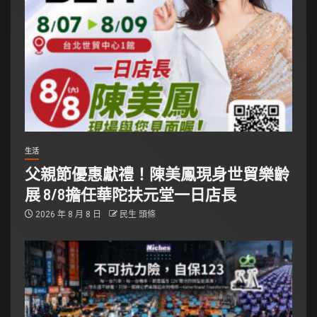
生活
父親節優惠獻禮！陳美鳳現身世貿樂齡
展 8/8擔任華陀扶元堂一日店長
2026 年 8 月 8 日
民生 頭條