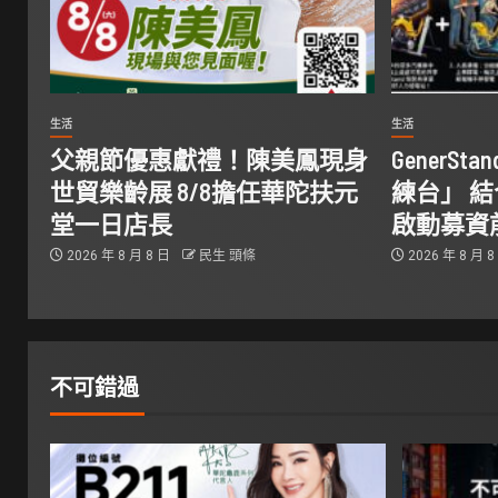
生活
生活
父親節優惠獻禮！陳美鳳現身
GenerS
世貿樂齡展 8/8擔任華陀扶元
練台」 
堂一日店長
啟動募資
2026 年 8 月 8 日
民生 頭條
2026 年 8 月 
不可錯過