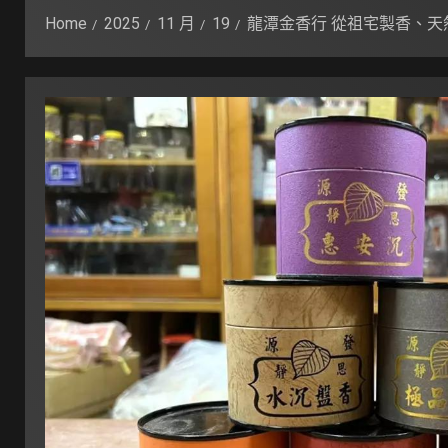
Home
2025
11 月
19
龍潭金香行 從祖宅製香、