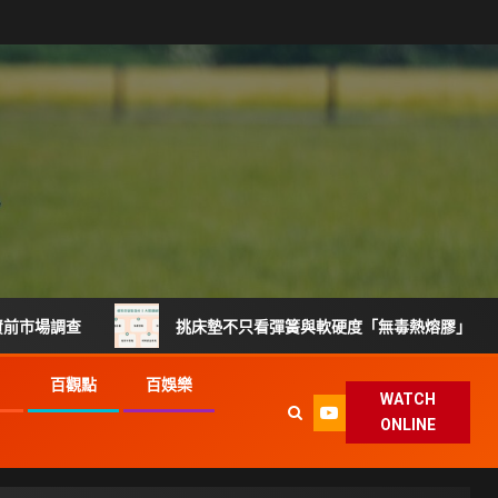
挑床墊不只看彈簧與軟硬度「無毒熱熔膠」製程升級搶攻健
G
百觀點
百娛樂
WATCH
ONLINE