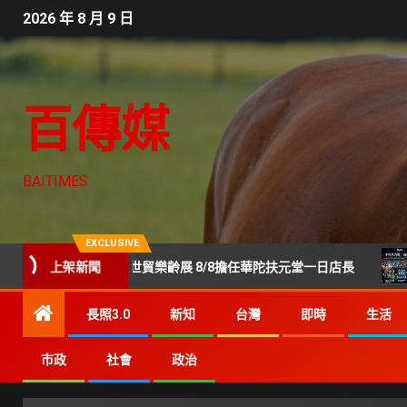
2026 年 8 月 9 日
百傳媒
BAITIMES
EXCLUSIVE
上架新聞
美鳳現身世貿樂齡展 8/8擔任華陀扶元堂一日店長
Gene
長照3.0
新知
台灣
即時
生活
市政
社會
政治