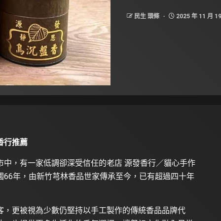
民生 頭條
2025 年 11 月 1
香行推薦
市中，有一家低調卻深受信任的老店 源發香行／貓心手作
國66年，由新竹芎林香品世家傳承至今，已有超過四十年
客，更被視為少數仍堅持以手工製作的傳統香品品牌代