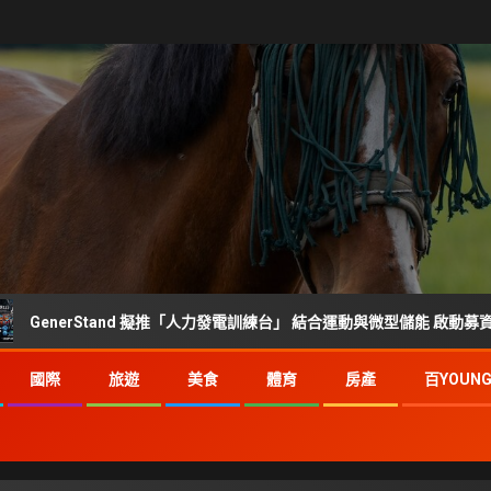
rStand 擬推「人力發電訓練台」 結合運動與微型儲能 啟動募資前市場調查
國際
旅遊
美食
體育
房產
百YOUN