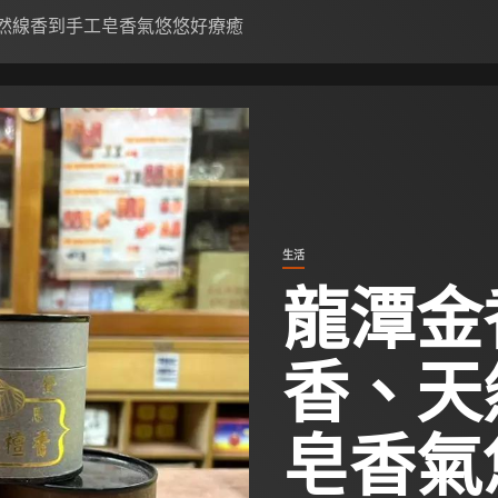
天然線香到手工皂香氣悠悠好療癒
生活
龍潭金
香、天
皂香氣