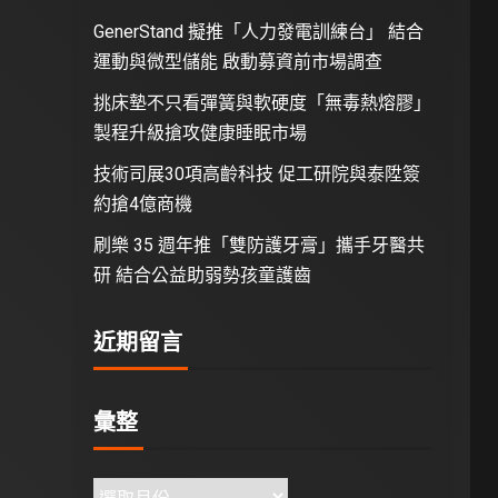
GenerStand 擬推「人力發電訓練台」 結合
運動與微型儲能 啟動募資前市場調查
挑床墊不只看彈簧與軟硬度「無毒熱熔膠」
製程升級搶攻健康睡眠市場
技術司展30項高齡科技 促工研院與泰陞簽
約搶4億商機
刷樂 35 週年推「雙防護牙膏」攜手牙醫共
研 結合公益助弱勢孩童護齒
近期留言
彙整