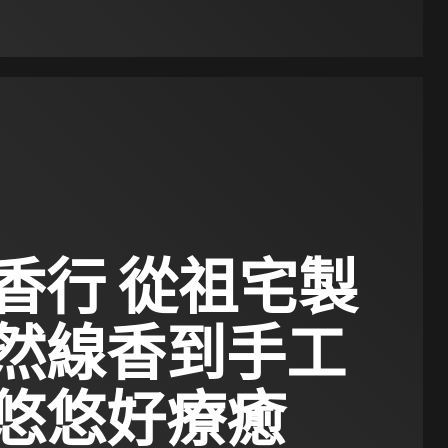
香行 從祖宅製
然線香到手工
悠悠好療癒