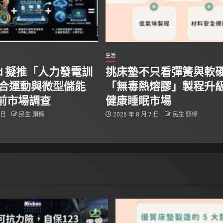
生活
tand 擬推「人力發電訓
挑床墊不只看彈簧與軟
結合運動與微型儲能
「無毒熱熔膠」製程升
前市場調查
健康睡眠市場
8 日
民生 頭條
2026 年 8 月 7 日
民生 頭條