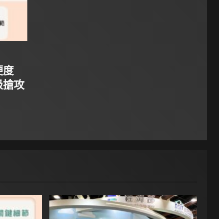
硬度
級搶攻