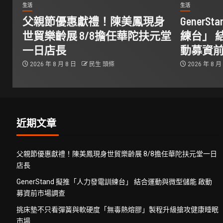
生活
生活
父親節優惠獻禮！陳美鳳現身
Gener
世貿樂齡展 8/8擔任華陀扶元堂
練台」 
一日店長
動募資
2026 年 8 月 8 日
民生 頭條
2026 年 8 月
近期文章
父親節優惠獻禮！陳美鳳現身世貿樂齡展 8/8擔任華陀扶元堂一日
店長
GenerStand 擬推「人力發電訓練台」 結合運動與微型儲能 啟動
募資前市場調查
挑床墊不只看彈簧與軟硬度「無毒熱熔膠」製程升級搶攻健康睡眠
市場