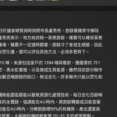
4日於議會總質詢時詢問市長盧秀燕，廚餘養豬禁令解除
盧秀燕表示，地方政府統一蒸煮廚餘，確實可以確保蒸煮
豬場，豬農不一定適時餵養，廚餘冷了會滋生細菌，因此
有焚化爐，還可以評估其他方法，必須多管齊下。
 噸，來源包括家戶的 1384 噸與餐飲、團膳業的 731
肥、黑水虻養殖、以及做成生質能源，雖然目前部分縣市
有數百噸廚餘的缺口，無法去化，許多縣市只能以焚化和
埔綠能園區都能以厭氧資源化處理技術，每日去化百餘噸
家的永豐餘，強調能在4小時內，將廚餘轉變成沼氣發展
能在4小時內，分解廚餘裡90%的有機質，產出濃度高
發電，大幅縮短傳統厭氧需 20–35 天的處理周期。