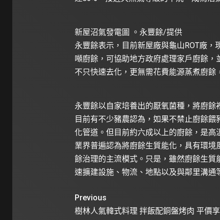
新屋沼氣發電圖 。永豐餘/提供
永豐餘表示，目前新屋廠與龜山ROT廠，
噸廚餘，可協助地方政府處理家戶廚餘，
不只快速去化，更無需花費能源蒸煮廚餘
永豐餘以自家培養出的厭氧菌種，將廚餘裡
目前有不少豬農認為，如果不禁止廚餘餵
化管道。但目前約六成以上的廚餘，是高
業界普遍認為將廚餘生質能化，具有環境
餘治理的主流模式。只是，雖然廚餘生質
速擴建設施、物流、地點以及與鄰里溝通
Previous
樹林人氣韓式料理 拌飯配銅盤烤肉 平價