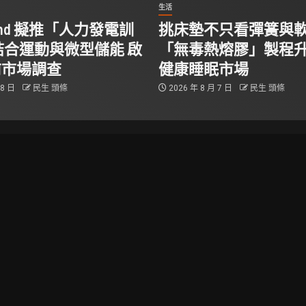
生活
Stand 擬推「人力發電訓
挑床墊不只看彈簧與
結合運動與微型儲能 啟
「無毒熱熔膠」製程
前市場調查
健康睡眠市場
 8 日
民生 頭條
2026 年 8 月 7 日
民生 頭條