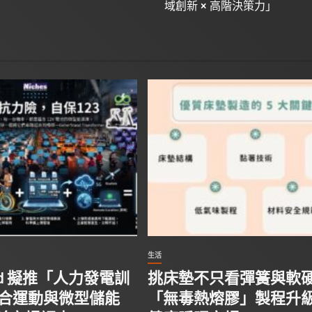
域創新 × 高階決策力」
生活
tand 擬推「人力發電訓
挑床墊不只看彈簧與軟
結合運動與微型儲能
「無毒熱熔膠」製程升