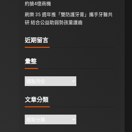
約搶4億商機
刷樂 35 週年推「雙防護牙膏」攜手牙醫共
研 結合公益助弱勢孩童護齒
近期留言
彙整
文章分類