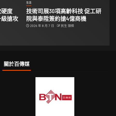
生活
軟硬度
技術司展30項高齡科技 促工研
升級搶攻
院與泰陞簽約搶4億商機
2026 年 8 月 7 日
民生 頭條
關於百傳媒