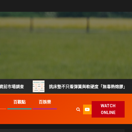
調查
挑床墊不只看彈簧與軟硬度「無毒熱熔膠」製程升級搶
G
百觀點
百娛樂
WATCH
ONLINE