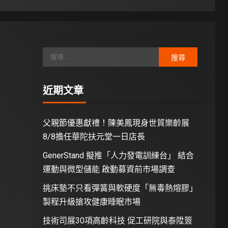
近期文章
父親節優惠獻禮！陳美鳳現身世貿樂齡展
8/8擔任華陀扶元堂一日店長
GenerStand 擬推「人力發電訓練台」 結合
運動與微型儲能 啟動募資前市場調查
挑床墊不只看彈簧與軟硬度「無毒熱熔膠」
製程升級搶攻健康睡眠市場
技術司展30項高齡科技 促工研院與泰陞簽