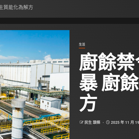
生質能化為解方
生活
廚餘禁
暴 廚
方
民生 頭條
2025 年 11 月 1