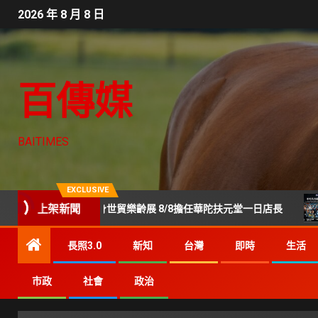
2026 年 8 月 8 日
百傳媒
BAITIMES
EXCLUSIVE
！陳美鳳現身世貿樂齡展 8/8擔任華陀扶元堂一日店長
上架新聞
Ge
長照3.0
新知
台灣
即時
生活
市政
社會
政治