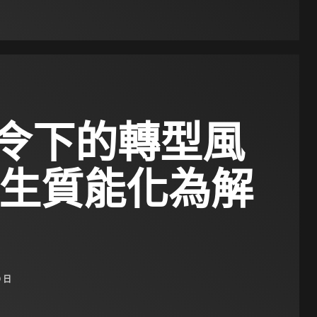
令下的轉型風
餘生質能化為解
9 日