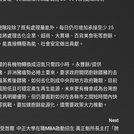
現階段除了既有處理量能外，每日仍可增加承接至少 25
並將處理去化企業、超商、大賣場、百貨美食街等廚餘，
，能直接轉廢為能、社會安定做出貢獻。
的有機物轉換成沼氣只需四小時 。永豐餘/提供
豬，非洲豬瘟勢必捲土重來，要求政府關閉廚餘餵豬的去
溫蒸煮後餵豬，如何去化則成中央與地方政府難題，目前
風險低且可穩定產生再生能源，未來更有機會成為台灣廚
能具明顯優勢，但仍要面對如何在各縣市之間短時間內快
等挑戰，要加速廚餘能源化，還需要政策大力推動。
Next
享受首爾
中正大學在職MBA啟動招生 黃正魁所長主打「跨