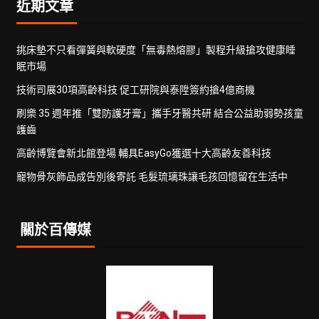
近期文章
挑床墊不只看彈簧與軟硬度「無毒熱熔膠」製程升級搶攻健康睡
眠市場
技術司展30項高齡科技 促工研院與泰陞簽約搶4億商機
刷樂 35 週年推「雙防護牙膏」攜手牙醫共研 結合公益助弱勢孩童
護齒
高齡博覽會新北館登場 輔具EasyGo獲選十大高齡友善科技
寵物骨灰飾品成告別後寄託 毛髮琉璃珠讓毛孩回憶留在生活中
關於百傳媒