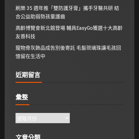
刷樂 35 週年推「雙防護牙膏」攜手牙醫共研 結
合公益助弱勢孩童護齒
高齡博覽會新北館登場 輔具EasyGo獲選十大高齡
友善科技
寵物骨灰飾品成告別後寄託 毛髮琉璃珠讓毛孩回
憶留在生活中
近期留言
彙整
文章分類