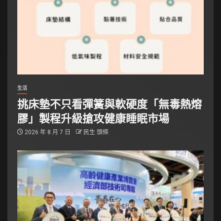
生活
挑床墊不只看彈簧與軟硬度「無毒熱熔
膠」製程升級搶攻健康睡眠市場
2026 年 8 月 7 日
民生 頭條