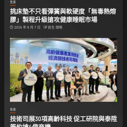
生活
挑床墊不只看彈簧與軟硬度「無毒熱熔
膠」製程升級搶攻健康睡眠市場
2026 年 8 月 7 日
民生 頭條
生活
技術司展30項高齡科技 促工研院與泰陞
簽約搶4億商機