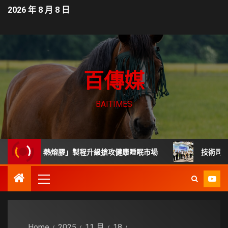
2026 年 8 月 8 日
百傳媒
BAITIMES
「無毒熱熔膠」製程升級搶攻健康睡眠市場
技術司展30項高
Home
2025
11 月
18