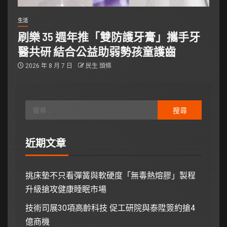
生活
刷樂 35 週年推「雙防護牙膏」攜手牙
醫共研 結合公益助弱勢孩童護齒
2026 年 8 月 7 日
民生 頭條
近期文章
挑床墊不只看彈簧與軟硬度「無毒熱熔膠」製程
升級搶攻健康睡眠市場
技術司展30項高齡科技 促工研院與泰陞簽約搶4
億商機