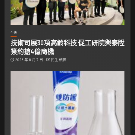
生活
技術司展30項高齡科技 促工研院與泰陞
簽約搶4億商機
2026 年 8 月 7 日
民生 頭條