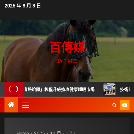
2026 年 8 月 8 日
百傳媒
BAITIMES
「無毒熱熔膠」製程升級搶攻健康睡眠市場
技術司展30項
Home
2025
11 月
17