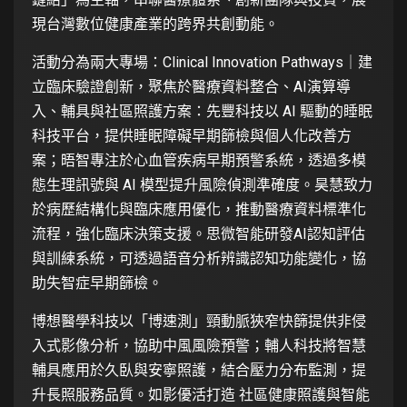
現台灣數位健康產業的跨界共創動能。
活動分為兩大專場：Clinical Innovation Pathways｜建
立臨床驗證創新，聚焦於醫療資料整合、AI演算導
入、輔具與社區照護方案：先豐科技以 AI 驅動的睡眠
科技平台，提供睡眠障礙早期篩檢與個人化改善方
案；晤智專注於心血管疾病早期預警系統，透過多模
態生理訊號與 AI 模型提升風險偵測準確度。昊慧致力
於病歷結構化與臨床應用優化，推動醫療資料標準化
流程，強化臨床決策支援。思微智能研發AI認知評估
與訓練系統，可透過語音分析辨識認知功能變化，協
助失智症早期篩檢。
博想醫學科技以「博速測」頸動脈狹窄快篩提供非侵
入式影像分析，協助中風風險預警；輔人科技將智慧
輔具應用於久臥與安寧照護，結合壓力分布監測，提
升長照服務品質。如影優活打造 社區健康照護與智能