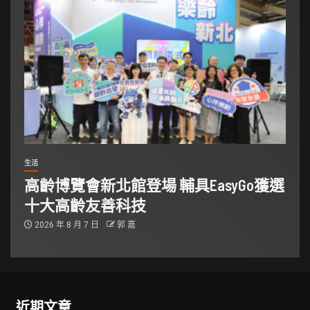
生活
高齡博覽會新北館登場 輔具EasyGo獲選
十大高齡友善科技
2026 年 8 月 7 日
郭 嘉
近期文章