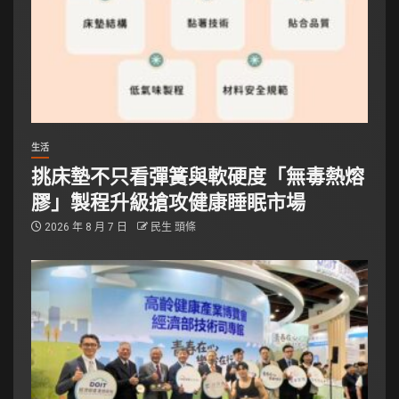
生活
挑床墊不只看彈簧與軟硬度「無毒熱熔
膠」製程升級搶攻健康睡眠市場
2026 年 8 月 7 日
民生 頭條