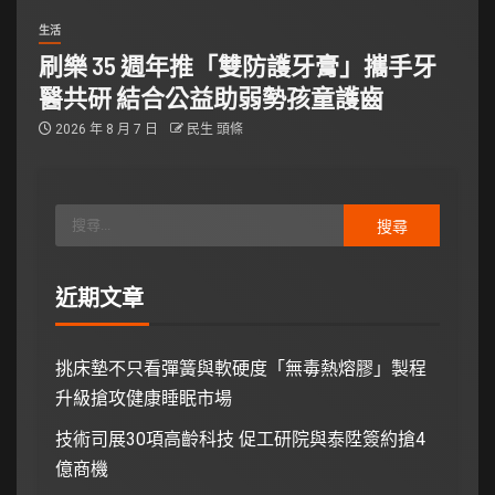
生活
刷樂 35 週年推「雙防護牙膏」攜手牙
醫共研 結合公益助弱勢孩童護齒
2026 年 8 月 7 日
民生 頭條
近期文章
挑床墊不只看彈簧與軟硬度「無毒熱熔膠」製程
升級搶攻健康睡眠市場
技術司展30項高齡科技 促工研院與泰陞簽約搶4
億商機