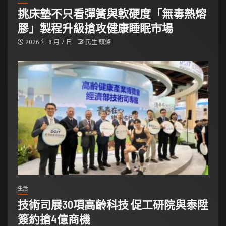
挑床墊不只看彈簧與軟硬度「無毒熱熔
膠」製程升級搶攻健康睡眠市場
2026 年 8 月 7 日
民生 頭條
生活
技術司展30項高齡科技 促工研院與泰陞
簽約搶4億商機