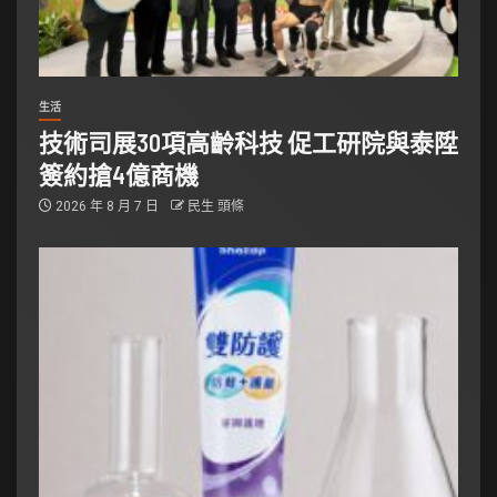
生活
技術司展30項高齡科技 促工研院與泰陞
簽約搶4億商機
2026 年 8 月 7 日
民生 頭條