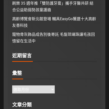
刷樂 35 週年推「雙防護牙膏」攜手牙醫共研 結
合公益助弱勢孩童護齒
高齡博覽會新北館登場 輔具EasyGo獲選十大高齡
友善科技
寵物骨灰飾品成告別後寄託 毛髮琉璃珠讓毛孩回
憶留在生活中
近期留言
彙整
文章分類