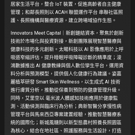
居家生活平台，整合 IoT 裝置，促進高齡者自主健康
管理；和鄰長照則以 ACAH 聯盟運作平台 串聯社區照
護、長照機構與醫療資源，建立跨場域協作生態。
Innovators Meet Capital｜新創鏈結資本，聚焦於創新
技術於市場化與投資對接，新創團隊展現智慧醫療與
健康科技的多元創新。太暘科技以 AI 影像應用於上呼
吸道窄縮評估，提升睡眠呼吸障礙診斷的精準度；浚
鴻數據推出 AI 健康教練與個人數位孿生平台，運用資
料分析與預測模型，提供個人化健康行為建議。姿嘉
麗植萃研發 Smart Skin Wellness，以生成式 AI 技術
進行膚質分析，推動從保養到預防的健康管理升級。
同時，艾里空以 毫米波人體感知技術應用於健康監
測、活動偵測與臨床行為分析；典新智醫分享慢性病
管理平台與馬來西亞專案建置經驗，推動智慧醫療系
統的國際化；新城風糖則以新型態農村照養長照園區
為核心，結合在地社區、照護服務與生活設計，打造