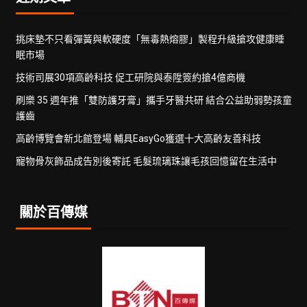
挑床墊不只看彈簧與軟硬度「無毒熱熔膠」製程升級搶攻健康睡
眠市場
技術司展30項高齡科技 促工研院與泰陞簽約搶4億商機
刷樂 35 週年推「雙防護牙膏」攜手牙醫共研 結合公益助弱勢孩童
護齒
高齡博覽會新北館登場 輔具EasyGo獲選十大高齡友善科技
寵物骨灰飾品成告別後寄託 毛髮琉璃珠讓毛孩回憶留在生活中
關於百傳媒