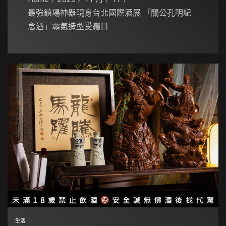
最強鎮場神器現身台北國際酒展 「關公孔明紀
念酒」霸氣造型受矚目
生活