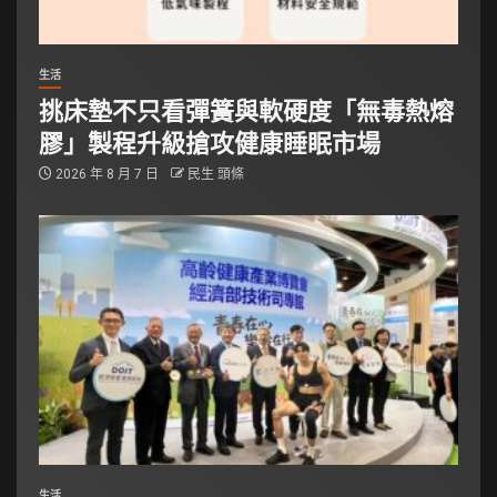
生活
挑床墊不只看彈簧與軟硬度「無毒熱熔
膠」製程升級搶攻健康睡眠市場
2026 年 8 月 7 日
民生 頭條
生活