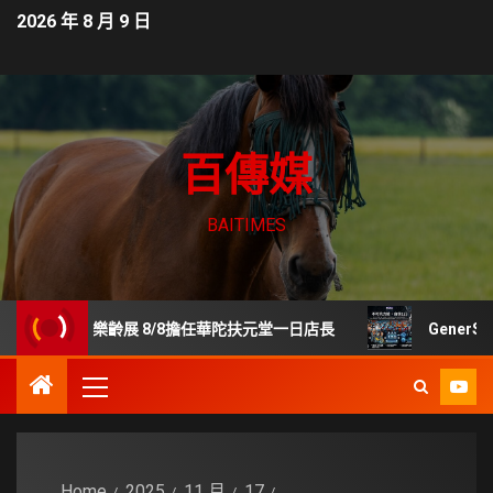
2026 年 8 月 9 日
百傳媒
BAITIMES
世貿樂齡展 8/8擔任華陀扶元堂一日店長
GenerStan
Home
2025
11 月
17