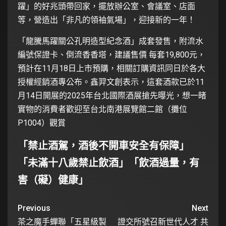
躍」的好兆頭帶回家，擺放辦公室、會議室、店面
等，營造出「非凡的領袖氣場」，迎接新的一年！
「龍騰馬躍關公孔明造型紀念酒」成套發售，附流水
編號保證卡、倒流香香塔，建議售價 每套19,800元，
預計在11月18日上市預購，相關訂購資訊同日於各大
授權經銷酒專公布。鑫羿文創表示，這套酒款已於11
月14日開展的2025年台北國際酒展搶先曝光，想一睹
實物的消費者歡迎至台北南港展覽館二館（攤位
P1004）觀賞
「禁止酒駕，酒後不開車安全有保障」
「未滿十八歲禁止飲酒」「飲酒過量，有
害（礙）健康」
Previous
Next
茶之魔手蟬聯「五星級製
證交所號召新世代人才 共