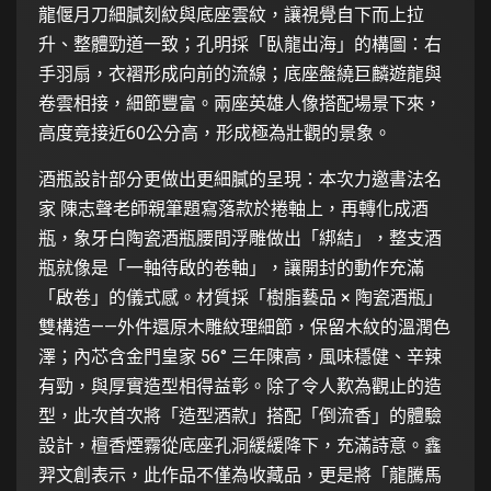
龍偃月刀細膩刻紋與底座雲紋，讓視覺自下而上拉
升、整體勁道一致；孔明採「臥龍出海」的構圖：右
手羽扇，衣褶形成向前的流線；底座盤繞巨麟遊龍與
卷雲相接，細節豐富。兩座英雄人像搭配場景下來，
高度竟接近60公分高，形成極為壯觀的景象。
酒瓶設計部分更做出更細膩的呈現：本次力邀書法名
家 陳志聲老師親筆題寫落款於捲軸上，再轉化成酒
瓶，象牙白陶瓷酒瓶腰間浮雕做出「綁結」，整支酒
瓶就像是「一軸待啟的卷軸」，讓開封的動作充滿
「啟卷」的儀式感。材質採「樹脂藝品 × 陶瓷酒瓶」
雙構造——外件還原木雕紋理細節，保留木紋的溫潤色
澤；內芯含金門皇家 56° 三年陳高，風味穩健、辛辣
有勁，與厚實造型相得益彰。除了令人歎為觀止的造
型，此次首次將「造型酒款」搭配「倒流香」的體驗
設計，檀香煙霧從底座孔洞緩緩降下，充滿詩意。鑫
羿文創表示，此作品不僅為收藏品，更是將「龍騰馬