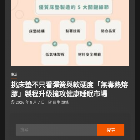
生活
挑床墊不只看彈簧與軟硬度「無毒熱熔
膠」製程升級搶攻健康睡眠市場
2026 年 8 月 7 日
民生 頭條