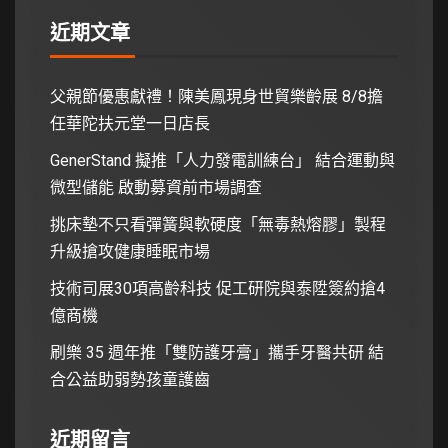
近期文章
父親節優惠獻禮！陳美鳳現身世貿樂齡展 8/8擔
任華陀扶元堂一日店長
GenerStand 擬推「人力發電訓練台」 結合運動與
微型儲能 啟動募資前市場調查
挑床墊不只看彈簧與軟硬度「無毒熱熔膠」製程
升級搶攻健康睡眠市場
技術司展30項高齡科技 促工研院與泰陞簽約搶4
億商機
刷樂 35 週年推「雙防護牙膏」攜手牙醫共研 結
合公益助弱勢孩童護齒
近期留言