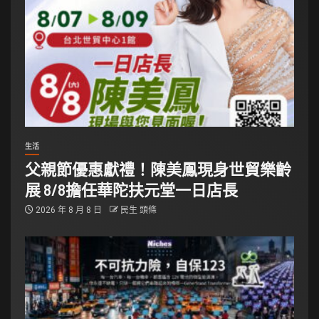
生活
父親節優惠獻禮！陳美鳳現身世貿樂齡
展 8/8擔任華陀扶元堂一日店長
2026 年 8 月 8 日
民生 頭條