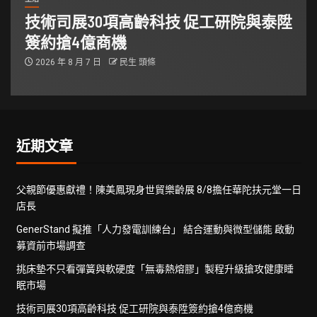
技術司展30項高齡科技 促工研院與泰陞
簽約搶4億商機
2026 年 8 月 7 日
民生 頭條
近期文章
父親節優惠獻禮！陳美鳳現身世貿樂齡展 8/8擔任華陀扶元堂一日
店長
GenerStand 擬推「人力發電訓練台」 結合運動與微型儲能 啟動
募資前市場調查
挑床墊不只看彈簧與軟硬度「無毒熱熔膠」製程升級搶攻健康睡
眠市場
技術司展30項高齡科技 促工研院與泰陞簽約搶4億商機