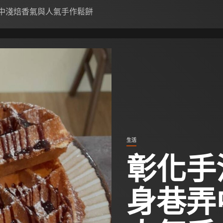
弄中淺焙香氣與人氣手作鬆餅
生活
彰化手
身巷弄