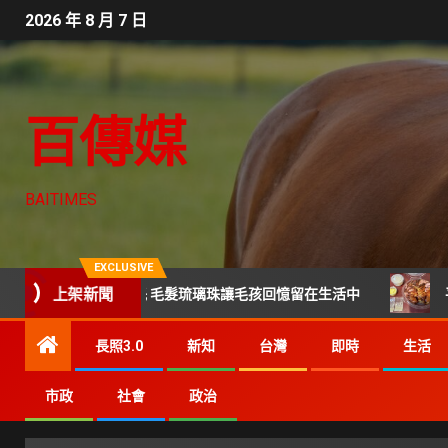
2026 年 8 月 7 日
百傳媒
BAITIMES
EXCLUSIVE
上架新聞
告別後寄託 毛髮琉璃珠讓毛孩回憶留在生活中
平價也能吃
長照3.0
新知
台灣
即時
生活
市政
社會
政治