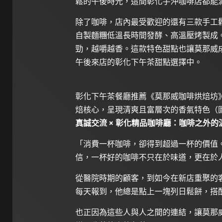
鬆的午後時光，這間彰化手沖咖啡店都能
除了咖啡，店內最受歡迎的還有三款手工
自製麵糰低溫長時間發酵、高溫壓烤製成
勁，越嚼越香。這款特色甜點也讓莫那威
午後來店的彰化下午茶甜點選擇中。
彰化下午茶餐廳推薦《莫那威咖啡烘焙坊
焙核心，呈現清爽且富層次的香氣特色（圖/Medic
真誠交流 × 彰化精品咖啡廳：咖啡之外的
「消費一杯咖啡，卻得到超過一杯的價值
信，一杯好的咖啡不只在於味道，更在於
從醫院時期的顧客，到如今在新店重聚的
每天報到，他總是點上一塊列日鬆餅，搭
也正因為這些人與人之間的連結，讓莫那