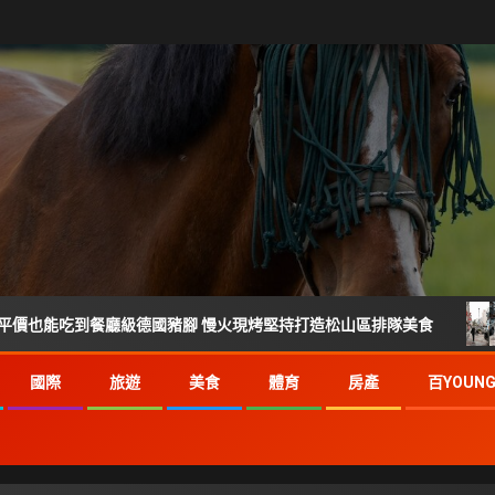
到餐廳級德國豬腳 慢火現烤堅持打造松山區排隊美食
倒數2
國際
旅遊
美食
體育
房產
百YOUN