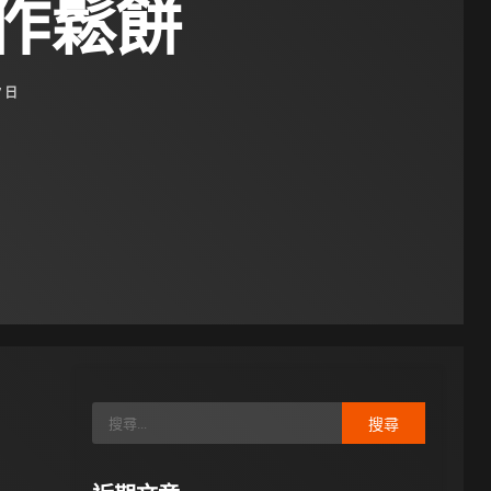
作鬆餅
7 日