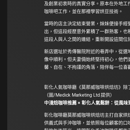
及創業初衷時的真實分享。原本在外地工
咖啡吧工作，並在那裡學習烘豆技術。
當時的店主決定結束營業，妹妹便接手經
出，但這段經歷意外累積了一群熟客，也
這段人與人之間的連結，重新開設這間位
新店選址於秀傳醫院附近的巷弄中，從選
像中順利。但夫妻倆始終堅持初心，他們
馨、自在、不拘謹的角落，陪伴每一位喜
彰化人氣咖啡廳《莫那威咖啡烘焙坊》除
（圖/Medick Marketing Ltd.提供）
中淺焙咖啡推薦 × 彰化人氣鬆餅：從風
彰化咖啡廳莫那威咖啡烘焙坊主打自家烘
供義式與手沖咖啡，並依照每位顧客的口