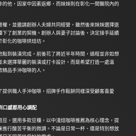
作的他，因家中因素返鄉，而妹妹則在彰化一間醫院內的
營權，並邀請創辦人夫婦共同經營，雖然後來妹妹選擇退
種下了創業的契機。創辦人與妻子討論後，決定接手延續
於彰化的咖啡烘焙坊。
地點到裝潢完成，前後花了將近半年時間，過程並非如想
並未選擇華麗的裝潢或打卡設計，而是希望打造一處溫
歡精品手沖咖啡的人。
了提供職人手沖咖啡，招牌手作鬆餅同樣深受顧客喜愛
味到口感都用心調配
焙豆，選用多款豆種，以中淺焙咖啡推薦為核心理念，提
味進行酸苦平衡的微調。不論是日常一杯、還是特別想放