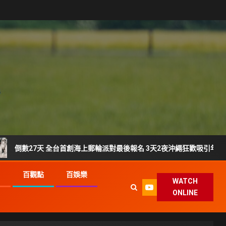
7天 全台首創海上郵輪派對最後報名 3天2夜沖繩狂歡吸引年輕族群搶登船
G
百觀點
百娛樂
WATCH
ONLINE