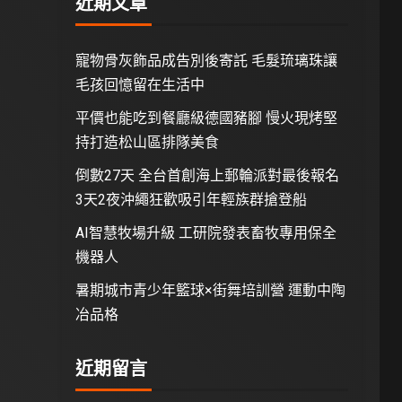
近期文章
寵物骨灰飾品成告別後寄託 毛髮琉璃珠讓
毛孩回憶留在生活中
平價也能吃到餐廳級德國豬腳 慢火現烤堅
持打造松山區排隊美食
倒數27天 全台首創海上郵輪派對最後報名
3天2夜沖繩狂歡吸引年輕族群搶登船
AI智慧牧場升級 工研院發表畜牧專用保全
機器人
暑期城市青少年籃球×街舞培訓營 運動中陶
冶品格
近期留言