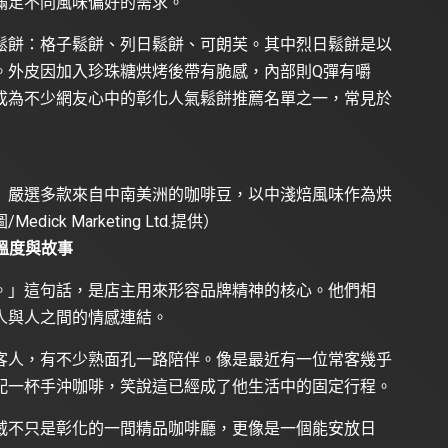
滿足不同風味偏好的需求。
鬆餅：格子鬆餅、列日鬆餅、可朗芙。其中烈日鬆餅是以
。外皮因加入珍珠糖烘烤後帶有脆感，內部則Q彈有嚼
成為不少網友心中的彰化人氣鬆餅推薦名單之一，常見於
》嚴選多款來自中南美洲的咖啡豆，以中淺焙風味作為烘
k Marketing Ltd.提供）
溫度與故事
。」這句話，是店主用來形容品牌精神的核心。他們相
人與人之間的情感連結。
客人，有不少熟面孔一路陪伴。像是最近有一位常客幾乎
配一杯手沖咖啡，笑說這已經成了他生活中的固定行程。
威不只是彰化的一間精品咖啡廳，更像是一個能安放日