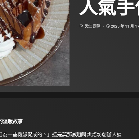
人氣手
民生 頭條
2025 年 11 月 1
的溫暖故事
因為一些機緣促成的。」這是莫那威咖啡烘焙坊創辦人談