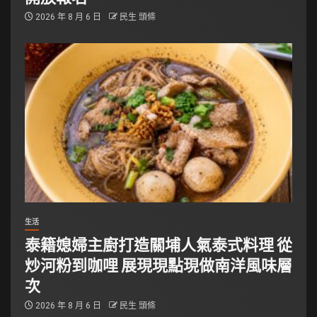
2026 年 8 月 6 日
民生 頭條
生活
泰籍媳婦主廚打造關埔人氣泰式料理 從
炒河粉到咖哩 展現現點現做南洋風味層
次
2026 年 8 月 6 日
民生 頭條