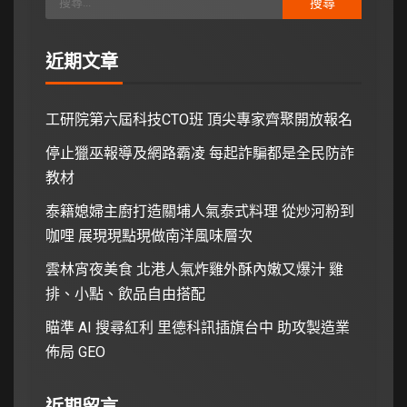
近期文章
工研院第六屆科技CTO班 頂尖專家齊聚開放報名
停止獵巫報導及網路霸凌 每起詐騙都是全民防詐
教材
泰籍媳婦主廚打造關埔人氣泰式料理 從炒河粉到
咖哩 展現現點現做南洋風味層次
雲林宵夜美食 北港人氣炸雞外酥內嫩又爆汁 雞
排、小點、飲品自由搭配
瞄準 AI 搜尋紅利 里德科訊插旗台中 助攻製造業
佈局 GEO
近期留言