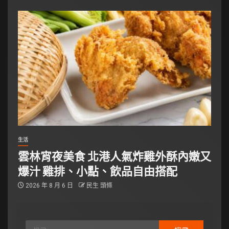
生活
雲林宵夜美食 北港人氣炸雞外酥內嫩又
爆汁 雞排、小點、飲品自由搭配
2026 年 8 月 6 日
民生 頭條