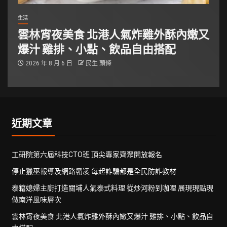
生活
雲林宵夜美食 北港人氣炸雞外酥內嫩又
爆汁 雞排、小點、飲品自由搭配
2026 年 8 月 6 日
民生 頭條
近期文章
工研院第六屆科技CTO班 頂尖專家齊聚開放報名
停止獵巫報導及網路霸凌 每起詐騙都是全民防詐教材
泰籍媳婦主廚打造關埔人氣泰式料理 從炒河粉到咖哩 展現現點現
做南洋風味層次
雲林宵夜美食 北港人氣炸雞外酥內嫩又爆汁 雞排、小點、飲品自