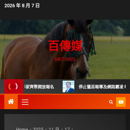
2026 年 8 月 7 日
百傳媒
BAITIMES
 頂尖專家齊聚開放報名
停止獵巫報導及網路霸凌 每起詐騙
Home
2025
11 月
17