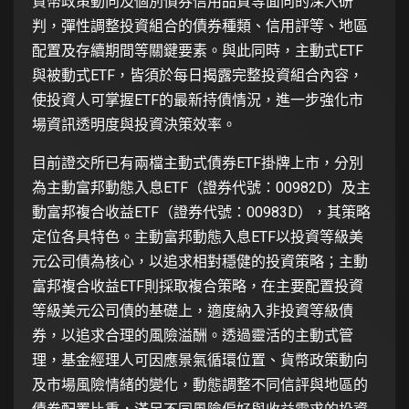
貨幣政策動向及個別債券信用品質等面向的深入研
判，彈性調整投資組合的債券種類、信用評等、地區
配置及存續期間等關鍵要素。與此同時，主動式ETF
與被動式ETF，皆須於每日揭露完整投資組合內容，
使投資人可掌握ETF的最新持債情況，進一步強化市
場資訊透明度與投資決策效率。
目前證交所已有兩檔主動式債券ETF掛牌上市，分別
為主動富邦動態入息ETF（證券代號：00982D）及主
動富邦複合收益ETF（證券代號：00983D），其策略
定位各具特色。主動富邦動態入息ETF以投資等級美
元公司債為核心，以追求相對穩健的投資策略；主動
富邦複合收益ETF則採取複合策略，在主要配置投資
等級美元公司債的基礎上，適度納入非投資等級債
券，以追求合理的風險溢酬。透過靈活的主動式管
理，基金經理人可因應景氣循環位置、貨幣政策動向
及市場風險情緒的變化，動態調整不同信評與地區的