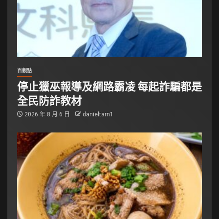
百觀點
停止獵巫報導及網路霸凌 每起詐騙都是
全民防詐教材
2026 年 8 月 6 日
danieltarn1