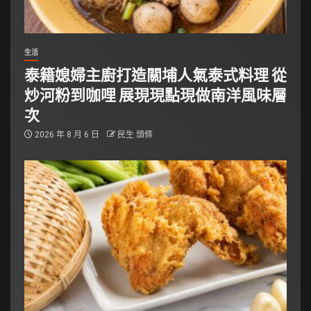
生活
泰籍媳婦主廚打造關埔人氣泰式料理 從
炒河粉到咖哩 展現現點現做南洋風味層
次
2026 年 8 月 6 日
民生 頭條