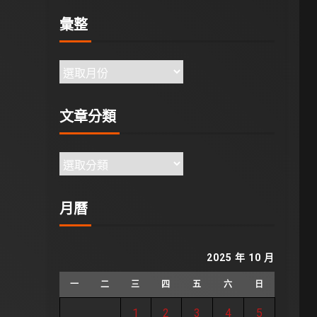
彙整
文章分類
月曆
2025 年 10 月
一
二
三
四
五
六
日
1
2
3
4
5