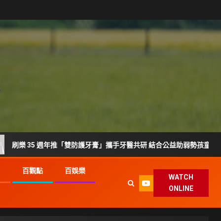
35 週年推「雙防護牙膏」攜手牙醫共研 結合公益助弱勢孩童護齒
G
百觀點
百娛樂
WATCH
ONLINE