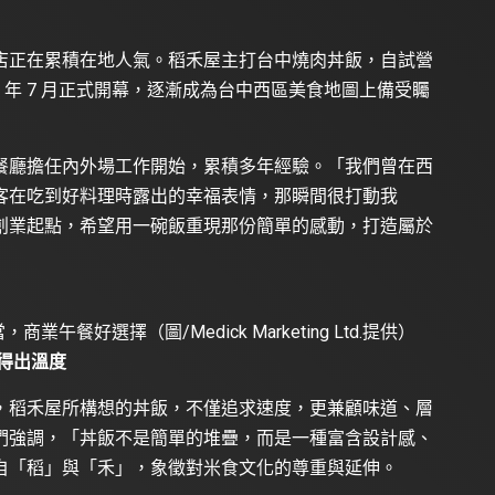
店正在累積在地人氣。稻禾屋主打台中燒肉丼飯，自試營
5 年 7 月正式開幕，逐漸成為台中西區美食地圖上備受矚
餐廳擔任內外場工作開始，累積多年經驗。「我們曾在西
客在吃到好料理時露出的幸福表情，那瞬間很打動我
創業起點，希望用一碗飯重現那份簡單的感動，打造屬於
午餐好選擇（圖/Medick Marketing Ltd.提供）
得出溫度
，稻禾屋所構想的丼飯，不僅追求速度，更兼顧味道、層
們強調，「丼飯不是簡單的堆疊，而是一種富含設計感、
自「稻」與「禾」，象徵對米食文化的尊重與延伸。