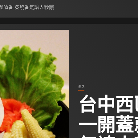
就噴香 炙燒香氣讓人秒餓
生活
台中西
一開蓋