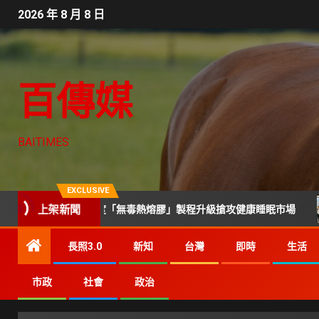
2026 年 8 月 8 日
百傳媒
BAITIMES
EXCLUSIVE
上架新聞
彈簧與軟硬度「無毒熱熔膠」製程升級搶攻健康睡眠市場
技
長照3.0
新知
台灣
即時
生活
市政
社會
政治