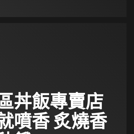
區丼飯專賣店
就噴香 炙燒香