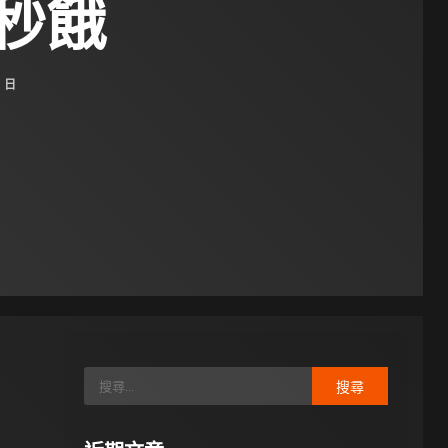
秒餓
1 日