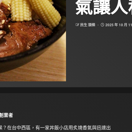
氣讓人
民生 頭條
2025 年 10 月 1
創業者
候？在台中西區，有一家丼飯小店用炙燒香氣與迅速出