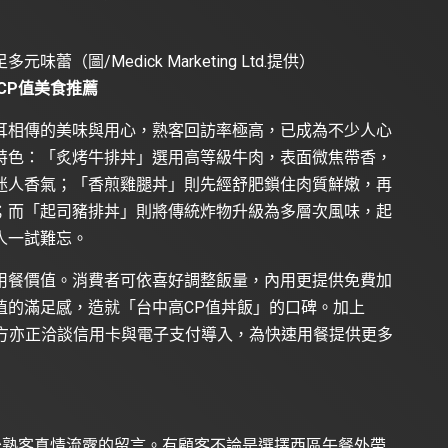
圖/Medick Marketing Ltd.提供）
CP值美食推薦
耳相傳的美味與用心，熟客回訪率極高，已成為不少人心
特色：「炙烤牛排丼」選用高等級牛肉，表面微焦帶香，
迷人香氣；「香煎雞腿丼」則先經舒肥鎖住肉質鮮嫩，再
；而「起司豬排丼」則將傳統炸物升級為多層次風味，起
人一試難忘。
用餐價值。消費者可依喜好調整飯量，內用更提供免費加
值的滿足感，造就「台中高CP值丼飯」的口碑。加上
，店方亦正洽談信用卡與電子支付導入，為快速用餐提供更多
到不少熟客真情流露的留言。有顧客不論是選擇西區午餐外帶