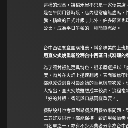
這樣的理念，讓稻禾屋不只是一家便當店
是在午間用餐時段，店內經常座無虛席，
騰、精緻的日式丼飯；此外，許多顧客也
公桌，成為平日午餐的一種簡單慰藉。
台中西區餐盒團購推薦，料多味美的上班族午餐首選（
用直火炙燒重新詮釋台中西區日式料理的
為了讓丼飯能更具特色，稻禾屋選擇以「
度，肉片在火焰上迅速翻烤，表面微焦帶
都能感受到食材最原始的香氣與層次感。
人指出，直火炙燒雖然成本較高、流程複
「好的丼飯，香氣與口感同樣重要。」
餐點設計也考量到聚餐與用餐效率問題，菜
三五好友同行，都能保持一致的用餐節奏
門名單之一，亦有不少消費者分享為台中