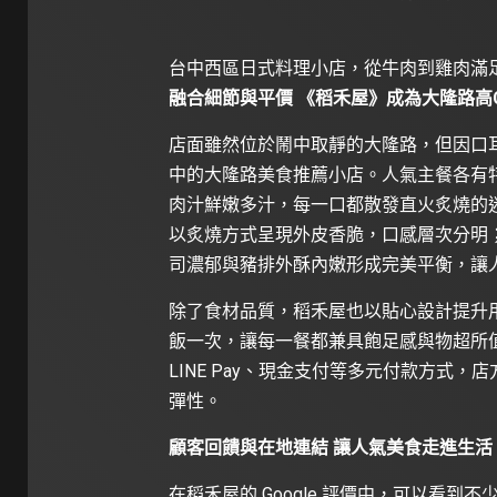
台中西區日式料理小店，從牛肉到雞肉滿足多元味蕾（
融合細節與平價 《稻禾屋》成為大隆路高
店面雖然位於鬧中取靜的大隆路，但因口
中的大隆路美食推薦小店。人氣主餐各有
肉汁鮮嫩多汁，每一口都散發直火炙燒的
以炙燒方式呈現外皮香脆，口感層次分明
司濃郁與豬排外酥內嫩形成完美平衡，讓
除了食材品質，稻禾屋也以貼心設計提升
飯一次，讓每一餐都兼具飽足感與物超所
LINE Pay、現金支付等多元付款方式
彈性。
顧客回饋與在地連結 讓人氣美食走進生活
在稻禾屋的 Google 評價中，可以看