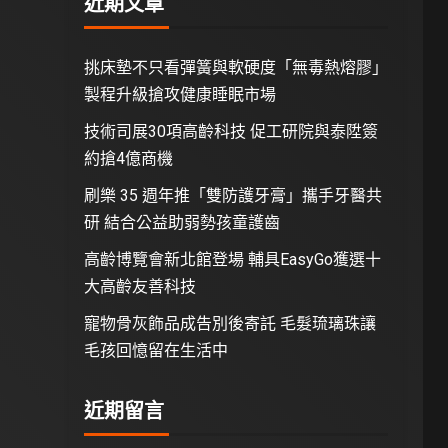
近期文章
挑床墊不只看彈簧與軟硬度「無毒熱熔膠」
製程升級搶攻健康睡眠市場
技術司展30項高齡科技 促工研院與泰陞簽
約搶4億商機
刷樂 35 週年推「雙防護牙膏」攜手牙醫共
研 結合公益助弱勢孩童護齒
高齡博覽會新北館登場 輔具EasyGo獲選十
大高齡友善科技
寵物骨灰飾品成告別後寄託 毛髮琉璃珠讓
毛孩回憶留在生活中
近期留言