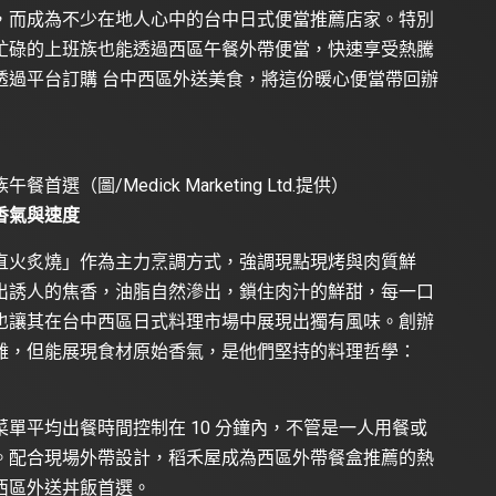
，而成為不少在地人心中的台中日式便當推薦店家。特別
忙碌的上班族也能透過西區午餐外帶便當，快速享受熱騰
透過平台訂購 台中西區外送美食，將這份暖心便當帶回辦
圖/Medick Marketing Ltd.提供）
香氣與速度
直火炙燒」作為主力烹調方式，強調現點現烤與肉質鮮
出誘人的焦香，油脂自然滲出，鎖住肉汁的鮮甜，每一口
也讓其在台中西區日式料理市場中展現出獨有風味。創辦
雜，但能展現食材原始香氣，是他們堅持的料理哲學：
單平均出餐時間控制在 10 分鐘內，不管是一人用餐或
。配合現場外帶設計，稻禾屋成為西區外帶餐盒推薦的熱
西區外送丼飯首選。