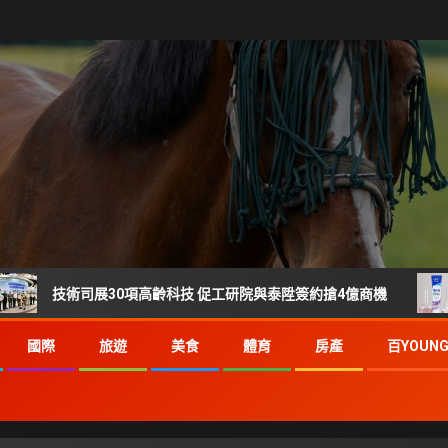
術司展30項高齡科技 促工研院與泰陞簽約搶4億商機
刷樂 
國際
旅遊
美食
體育
房產
百YOUN