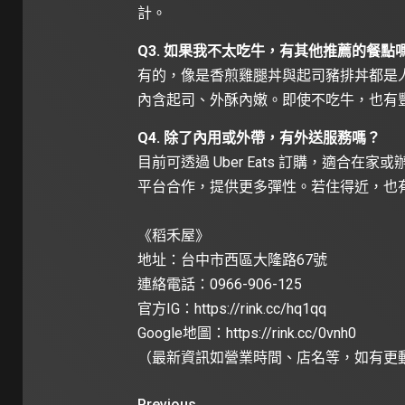
計。
Q3. 如果我不太吃牛，有其他推薦的餐點
有的，像是香煎雞腿丼與起司豬排丼都是
內含起司、外酥內嫩。即使不吃牛，也有
Q4. 除了內用或外帶，有外送服務嗎？
目前可透過 Uber Eats 訂購，適合
平台合作，提供更多彈性。若住得近，也
《稻禾屋》
地址：台中市西區大隆路67號
連絡電話：0966-906-125
官方IG：
https://rink.cc/hq1qq
Google地圖：
https://rink.cc/0vnh0
（最新資訊如營業時間、店名等，如有更
Previous