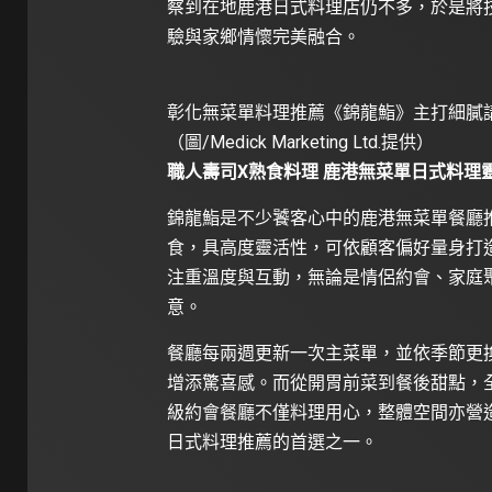
察到在地鹿港日式料理店仍不多，於是將
驗與家鄉情懷完美融合。
彰化無菜單料理推薦《錦龍鮨》主打細膩
（圖/Medick Marketing Ltd.提供）
職人壽司X熟食料理 鹿港無菜單日式料理
錦龍鮨是不少饕客心中的鹿港無菜單餐廳
食，具高度靈活性，可依顧客偏好量身打
注重溫度與互動，無論是情侶約會、家庭
意。
餐廳每兩週更新一次主菜單，並依季節更
增添驚喜感。而從開胃前菜到餐後甜點，
級約會餐廳不僅料理用心，整體空間亦營
日式料理推薦的首選之一。