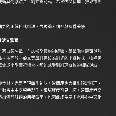
技術與情感結合，創立錦龍鮨，希望透過料理，把都市經
講究的正統日式料理，展現職人精神與味覺美學
靈活又驚喜
推薦口袋名單，全店採全預約制經營，菜單融合壽司與熟
造。不同於一般無菜單料理較為制式的出餐模式，這裡更
聚會或小型慶祝場合，都能感受到料理背後的細膩與誠
換食材，完整呈現四季旬味。逢節慶也會推出限定料理，
全數皆由主廚親手製作，細膩程度可見一斑。這間鹿港高
造出沉靜舒適的用餐氛圍，也因此成為眾多老饕心中彰化