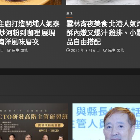
生活
主廚打造關埔人氣泰
雲林宵夜美食 北港人氣
從炒河粉到咖哩 展現
酥內嫩又爆汁 雞排、小
南洋風味層次
品自由搭配
6 日
民生 頭條
2026 年 8 月 6 日
民生 頭條