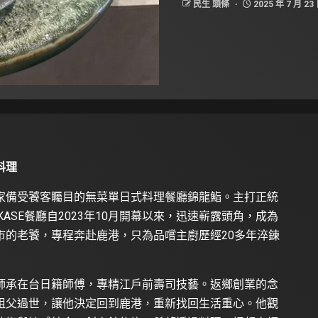
民生 頭條
2025 年 7 月 23
料理
家備受饕客矚目的無菜單日式料理餐廳錦龍鮨。主打正統
ASE餐廳自2023年10月開幕以來，迅速嶄露頭角，成為
市的老饕，專程奔赴鹿港，只為品嚐主廚歷經20多年淬鍊
師承在台日籍師傅，專精江戶前壽司技藝。返鄉創業的念
祖父過世，讓他決定回到鹿港，重新找回生活重心。他觀