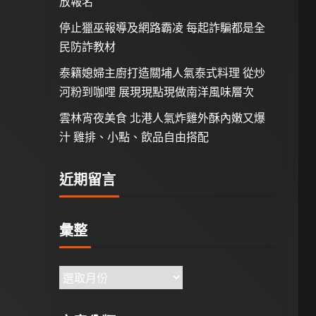
放報名
停止獵巫報導及網路霸凌 每起詐騙都是全
民防詐教材
泰籍媳婦主廚打造關埔人氣泰式料理 從炒
河粉到咖哩 展現現點現做南洋風味層次
雲林宵夜美食 北港人氣炸雞外酥內嫩又爆
汁 雞排、小點、飲品自由搭配
近期留言
彙整