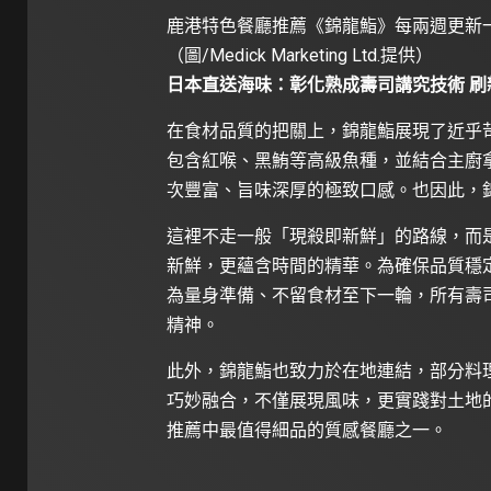
鹿港特色餐廳推薦《錦龍鮨》每兩週更新
（圖/Medick Marketing Ltd.提供）
日本直送海味：彰化熟成壽司講究技術 刷
在食材品質的把關上，錦龍鮨展現了近乎苛
包含紅喉、黑鮪等高級魚種，並結合主廚
次豐富、旨味深厚的極致口感。也因此，
這裡不走一般「現殺即新鮮」的路線，而
新鮮，更蘊含時間的精華。為確保品質穩
為量身準備、不留食材至下一輪，所有壽
精神。
此外，錦龍鮨也致力於在地連結，部分料
巧妙融合，不僅展現風味，更實踐對土地
推薦中最值得細品的質感餐廳之一。