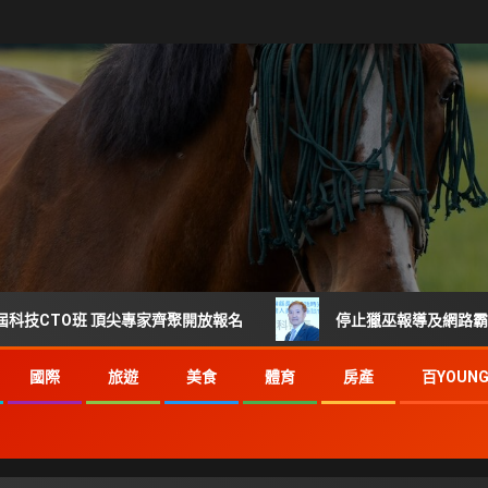
班 頂尖專家齊聚開放報名
停止獵巫報導及網路霸凌 每起詐
國際
旅遊
美食
體育
房產
百YOUN