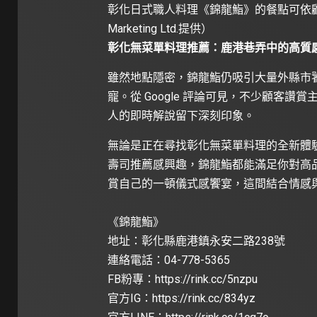
彰化日式職人料理《錦龍鮨》的餐點可依顧
Marketing Ltd.提供）
彰化無菜單料理推薦：鹿港巷弄中的高質
雖然地點隱密，錦龍鮨仍吸引大量外縣市
寵。從 Google 評論可見，不少顧客
人的即時解說留下深刻印象。
無論是正在尋找彰化無菜單料理的全新體
壽司推薦感興趣，錦龍鮨都能滿足你對高
賞自己的一頓儀式感饗宴，這間結合情感
《錦龍鮨》
地址：彰化縣鹿港鎮永安二路238號
連絡電話：04-778-5365
FB粉專：
https://rink.cc/5nzpu
官方IG：
https://rink.cc/834yz