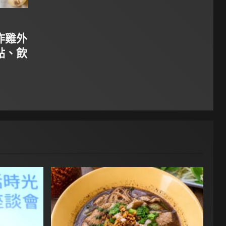
炸雞外
點、飲