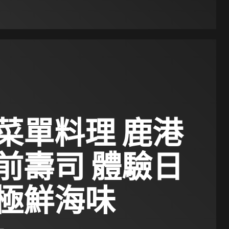
菜單料理 鹿港
前壽司 體驗日
極鮮海味