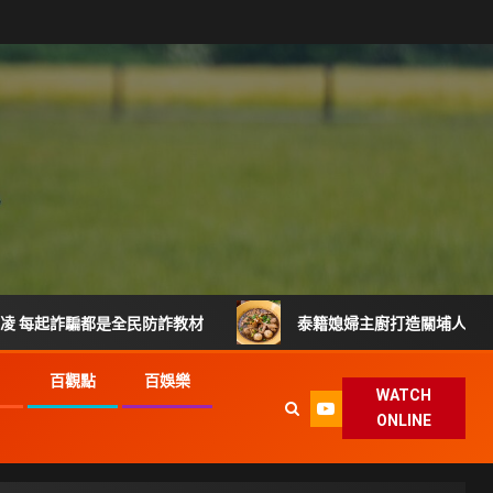
騙都是全民防詐教材
泰籍媳婦主廚打造關埔人氣泰式料理 從
G
百觀點
百娛樂
WATCH
ONLINE