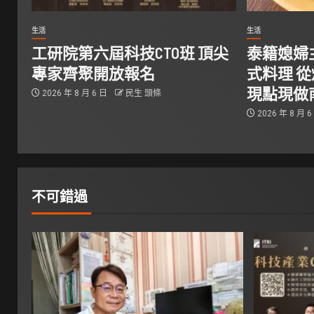
生活
生活
工研院第六屆科技CTO班 頂尖
泰籍媳婦
專家齊聚開放報名
式料理 
現點現做
2026 年 8 月 6 日
民生 頭條
2026 年 8 月 
不可錯過