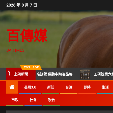
2026 年 8 月 7 日
百傳媒
BAITIMES
EXCLUSIVE
上架新聞
年籃球×街舞培訓營 運動中陶冶品格
工研院第六屆科技CTO
長照3.0
新知
台灣
即時
生活
市政
社會
政治