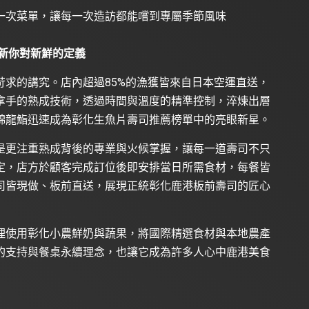
一次菜單，讓每一次造訪都能嚐到專屬季節風味
新你對新鮮的定義
求的講究。店內超過85%的漁獲皆來自日本空運直送，
拿手的熟成技術，透過時間與溫度的精準控制，淬煉出層
錦龍鮨迅速成為彰化生魚片壽司推薦榜單中的亮眼新星。
是更注重熟成背後的專業與火候掌握，讓每一道壽司不只
定，店方於顧客完成訂位後即安排當日所需食材，每餐皆
司皆現做、板前直送，展現正統彰化鹿港板前壽司的匠心
理使用彰化小農鮮奶與蔬果，將國際精選食材與本地農產
的支持與餐桌永續理念，也讓它成為許多人心中鹿港美食