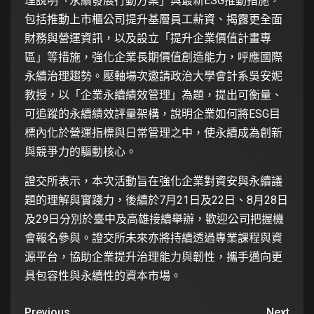
理說明「永續發展行動方案」與最新ESG推動措施，
包括推動上市櫃公司提升基層員工薪資、揭露更全面
財務與營運資訊，以及設立「提升企業價值計畫專
區」等措施，強化企業長期價值創造能力，呼應國際
永續治理趨勢。壓軸場次邀請政治大學會計系吳安妮
教授，以「企業永續績效管理」為題，提出可衡量、
可追蹤的永續績效評量架構，說明企業如何將ESG目
標內化於營運指標與日常管理之中，使永續成為創新
與競爭力的驅動核心。
證交所表示，本次活動旨在強化企業對資安與永續議
題的理解與實踐力，後續於7月21日及22日、8月28日
及29日分別於臺中及高雄接續舉辦，歡迎公司把握機
會報名參與。證交所未來亦將持續透過專業課程與資
源平台，協助企業提升治理能力與韌性，攜手邁向更
具包容性與永續性的資本市場。
Previous
Next