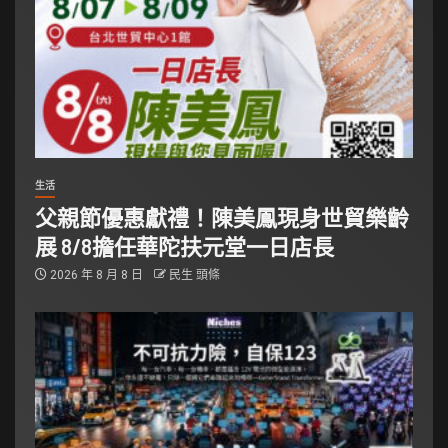
生活
父親節優惠獻禮！陳美鳳現身世貿樂齡
展 8/8擔任華陀扶元堂一日店長
2026 年 8 月 8 日
民生 頭條