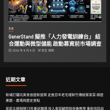
生活
GenerStand 擬推「人力發電訓練台」 結
合運動與微型儲能 啟動募資前市場調查
2026 年 8 月 8 日
民生 頭條
近期文章
新埔打鐵坑美食旅遊新提案 走進百年老宅嚐新竹傳統客家菜 順遊
果園、農場與歷史景點
家庭主婦相隔13年重返職場 投入美容顧問與保養教學 重新找回自