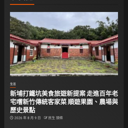
生活
新埔打鐵坑美食旅遊新提案 走進百年老
宅嚐新竹傳統客家菜 順遊果園、農場與
歷史景點
2026 年 8 月 9 日
民生 頭條