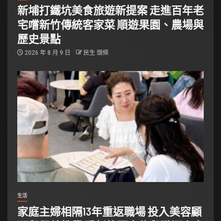
新埔打鐵坑美食旅遊新提案 走進百年老
宅嚐新竹傳統客家菜 順遊果園、農場與
歷史景點
2026 年 8 月 9 日
民生 頭條
生活
家庭主婦相隔13年重返職場 投入美容顧