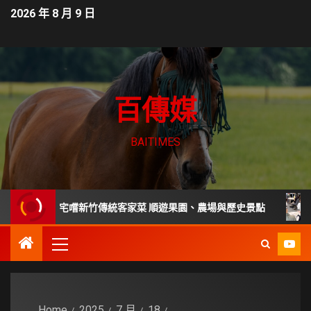
2026 年 8 月 9 日
百傳媒
BAITIMES
百年老宅嚐新竹傳統客家菜 順遊果園、農場與歷史景點
家庭主
Home
2025
7 月
18