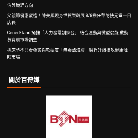
信與職涯方向
父親節優惠獻禮！陳美鳳現身世貿樂齡展 8/8擔任華陀扶元堂一日
店長
GenerStand 擬推「人力發電訓練台」 結合運動與微型儲能 啟動
募資前市場調查
挑床墊不只看彈簧與軟硬度「無毒熱熔膠」製程升級搶攻健康睡
眠市場
關於百傳媒