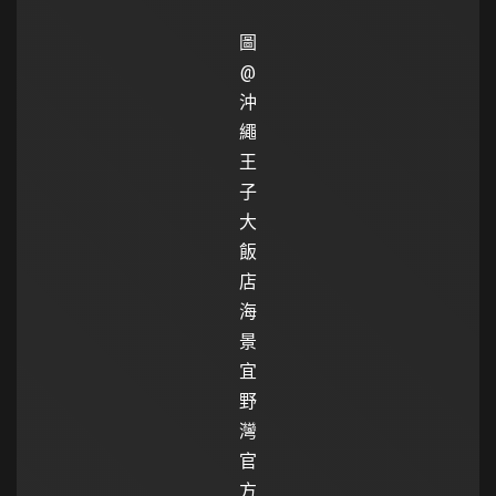
圖
@
沖
繩
王
子
大
飯
店
海
景
宜
野
灣
官
方