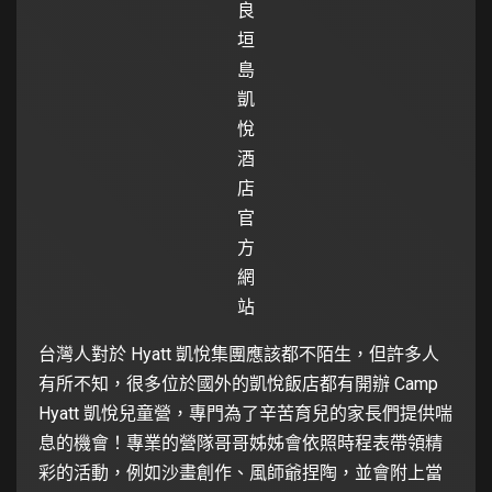
良
垣
島
凱
悅
酒
店
官
方
網
站
台灣人對於 Hyatt 凱悅集團應該都不陌生，但許多人
有所不知，很多位於國外的凱悅飯店都有開辦 Camp
Hyatt 凱悅兒童營，專門為了辛苦育兒的家長們提供喘
息的機會！專業的營隊哥哥姊姊會依照時程表帶領精
彩的活動，例如沙畫創作、風師爺捏陶，並會附上當