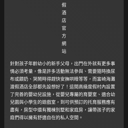
假
酒
店
官
方
網
站
針對孩子年齡幼小的新手父母，出門在外就有更多事
情必須考量，像是許多活動無法參與、需要隨時換尿
布或餵奶、哭鬧時得趕快安撫哄睡等等，而富崎海灘
渡假酒店全部都先設想好了！這間高級度假村內設置
了完善的嬰幼兒設施，從嬰兒專屬的育嬰室、適合幼
兒園與小學生的遊戲室，到可供預訂的托育服務應有
盡有，房型中還有獨棟別墅和家庭房，讓帶孩子的家
庭們得以擁有舒適自在的私人空間。