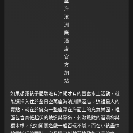
座
海
濱
洲
際
酒
店
官
方
網
站
如果想讓孩子體驗唯有沖繩才有的豐富水上活動，就
能選擇入住於全日空萬座海濱洲際酒店。這裡最大的
賣點，就在於擁有一整座浮在海面上的充氣樂園，裡
面包含高低起伏的坡道與隧道、刺激驚險的溜滑梯與
獨木橋，宛如闖關遊戲一般百玩不膩。而在小孩盡情