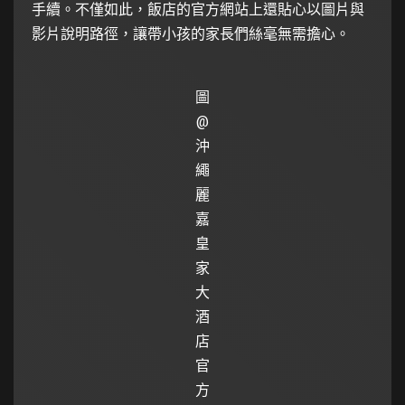
手續。不僅如此，飯店的官方網站上還貼心以圖片與
影片說明路徑，讓帶小孩的家長們絲毫無需擔心。
圖
@
沖
繩
麗
嘉
皇
家
大
酒
店
官
方