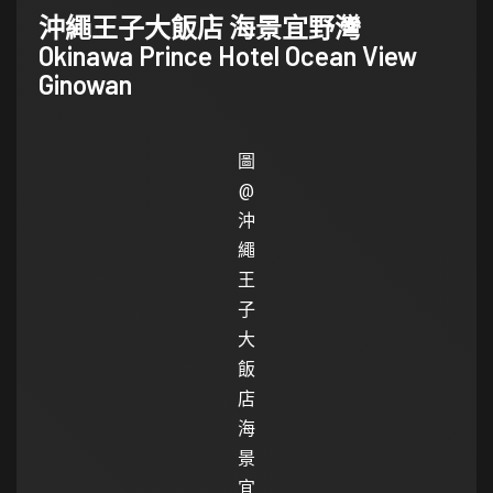
沖繩王子大飯店 海景宜野灣
Okinawa Prince Hotel Ocean View
Ginowan
圖
@
沖
繩
王
子
大
飯
店
海
景
宜