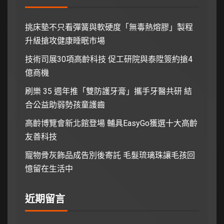
挑床墊不只看彈簧與軟硬度「無毒熱熔膠」製程
升級搶攻健康睡眠市場
技術司展30項高齡科技 促工研院與泰陞簽約搶4
億商機
刷樂 35 週年推「雙防護牙膏」攜手牙醫共研 結
合公益助弱勢孩童護齒
高齡博覽會新北館登場 輔具EasyGo獲選十大高齡
友善科技
寵物骨灰飾品成告別後寄託 毛髮琉璃珠讓毛孩回
憶留在生活中
近期留言