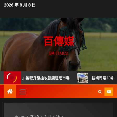
2026 年 8 月 8 日
百傳媒
BAITIMES
熔膠」製程升級搶攻健康睡眠市場
技術司展30項高齡科技 
Home
2025
7 月
16