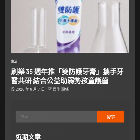
生活
刷樂 35 週年推「雙防護牙膏」攜手牙
醫共研 結合公益助弱勢孩童護齒
2026 年 8 月 7 日
民生 頭條
近期文章