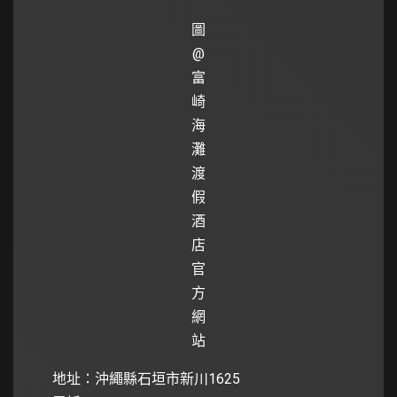
圖
@
富
崎
海
灘
渡
假
酒
店
官
方
網
站
地址：沖繩縣石垣市新川1625