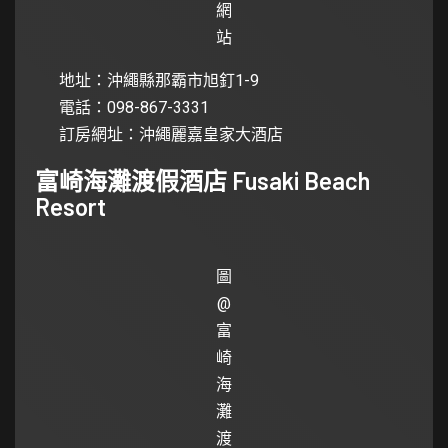
網
站
地址：沖繩縣那霸市旭釘1-9
電話：098-867-3331
訂房網址：
沖繩麗嘉皇家大酒店
富崎海灘渡假酒店 Fusaki Beach
Resort
圖
@
富
崎
海
灘
渡