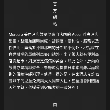
官
方
網
站
Mercure 美居酒店隸屬於來自法國的 Accor 雅高酒店
集團，整體兼顧時尚感、舒適度、便利性、服務以及
性價比。座落於沖繩那霸的分館也不例外，地點就在
直達機場的單軌列車壺川站外，出了飯店就有便利商
店與超市，周遭更是滿滿的美食。除此之外，房內的
設備亦是精緻齊全，餐廳還有提供日本本島難以品嚐
到的傳統沖繩料理。值得一提的是，這家酒店允許12
歲以下的兒童免費與大人同床入住，甚至還會附贈隔
天的早餐，普遍受到家庭客的一致好評！
圖