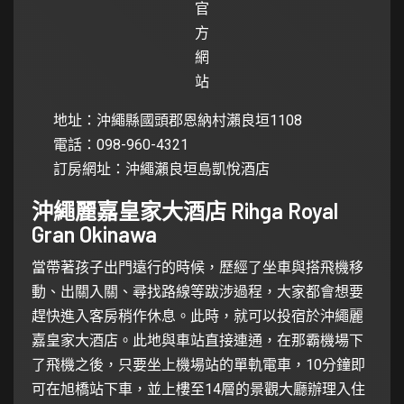
官
方
網
站
地址：沖繩縣國頭郡恩納村瀨良垣1108
電話：098-960-4321
訂房網址：
沖繩瀨良垣島凱悅酒店
沖繩麗嘉皇家大酒店 Rihga Royal
Gran Okinawa
當帶著孩子出門遠行的時候，歷經了坐車與搭飛機移
動、出關入關、尋找路線等跋涉過程，大家都會想要
趕快進入客房稍作休息。此時，就可以投宿於沖繩麗
嘉皇家大酒店。此地與車站直接連通，在那霸機場下
了飛機之後，只要坐上機場站的單軌電車，10分鐘即
可在旭橋站下車，並上樓至14層的景觀大廳辦理入住