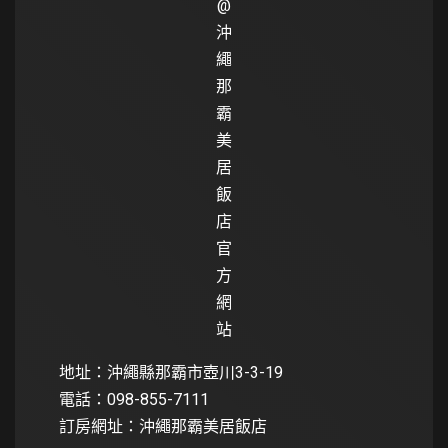
@
沖
繩
那
霸
美
居
飯
店
官
方
網
站
地址：沖繩縣那霸市壺川3-3-19
電話：098-855-7111
訂房網址：
沖繩那霸美居飯店