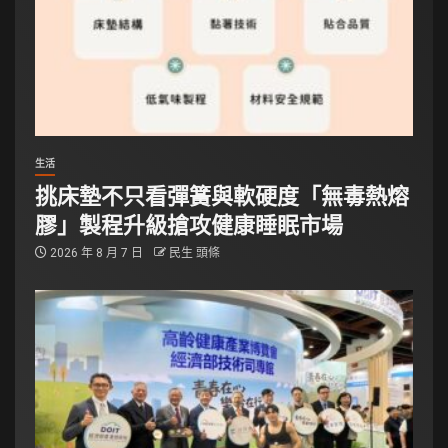
生活
挑床墊不只看彈簧與軟硬度「無毒熱熔
膠」製程升級搶攻健康睡眠市場
2026 年 8 月 7 日
民生 頭條