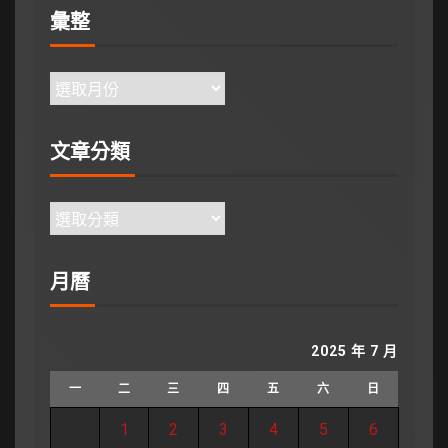
彙整
文章分類
月曆
2025 年 7 月
一
二
三
四
五
六
日
1
2
3
4
5
6