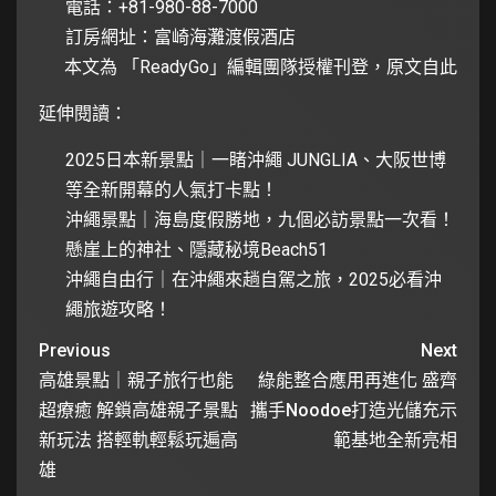
電話：+81-980-88-7000
訂房網址：
富崎海灘渡假酒店
本文為 「
ReadyGo
」編輯團隊授權刊登，
原文自此
延伸閱讀：
2025日本新景點｜一睹沖繩 JUNGLIA、大阪世博
等全新開幕的人氣打卡點！
沖繩景點｜海島度假勝地，九個必訪景點一次看！
懸崖上的神社、隱藏秘境Beach51
沖繩自由行｜在沖繩來趟自駕之旅，2025必看沖
繩旅遊攻略！
Previous
Next
高雄景點｜親子旅行也能
綠能整合應用再進化 盛齊
超療癒 解鎖高雄親子景點
攜手Noodoe打造光儲充示
新玩法 搭輕軌輕鬆玩遍高
範基地全新亮相
雄