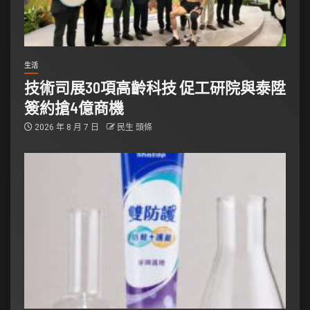
生活
技術司展30項高齡科技 促工研院與泰陞
簽約搶4億商機
2026 年 8 月 7 日
民生 頭條