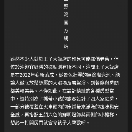
野
灣
官
方
網
站
雖然不少人對於王子大飯店的印象可能都偏老舊，但
位於沖繩宜野灣的據點則有所不同，這間王子大飯店
是在2022年嶄新落成，從景色壯麗的無邊際泳池、能
讓人徹底放鬆紓壓的大浴場及岩盤浴、到餐廳與房間
都美輪美奐。不僅如此，在設計精緻的各種房型當
中，還特別為了攜帶小孩的旅客設計了四人家庭房，
一部分被覆蓋在火車頭內的床鋪帶來滿滿的趣味與安
全感，再搭配五顏六色的鮮明燈飾與兩側的小樓梯，
想必一打開房門就會令孩子大聲歡呼。