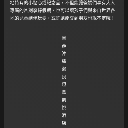
地特有的小點心或紀念品，不但能讓爸媽們享有大人
專屬的片刻寧靜假期，也可以讓孩子們與來自世界各
地的兒童結伴玩耍，或許還能交到朋友也說不定哦！
圖
@
沖
繩
瀨
良
垣
島
凱
悅
酒
店