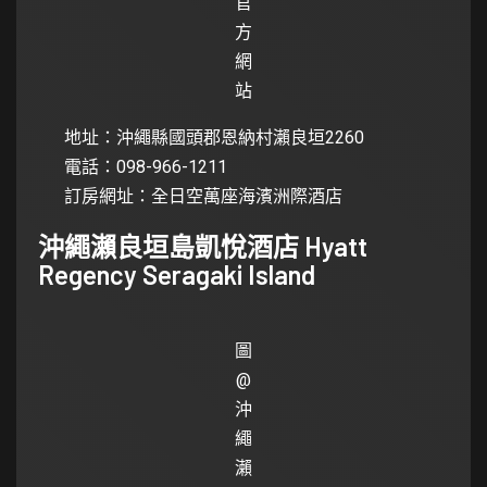
官
方
網
站
地址：沖繩縣國頭郡恩納村瀨良垣2260
電話：098-966-1211
訂房網址：
全日空萬座海濱洲際酒店
沖繩瀨良垣島凱悅酒店 Hyatt
Regency Seragaki Island
圖
@
沖
繩
瀨