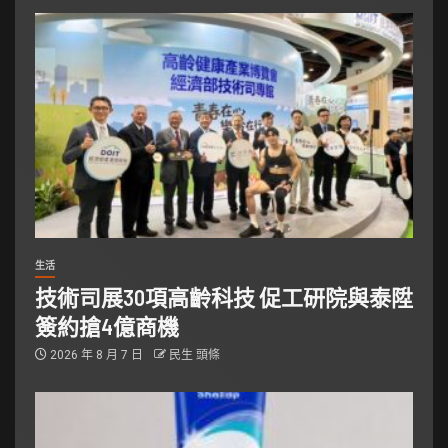
生活
技術司展30項高齡科技 促工研院與泰陞
簽約搶4億商機
2026 年 8 月 7 日
民生 頭條