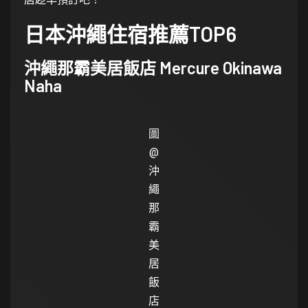
日本沖繩住宿推薦TOP6
沖繩那霸美居飯店 Mercure Okinawa
Naha
圖
@
沖
繩
那
霸
美
居
飯
店