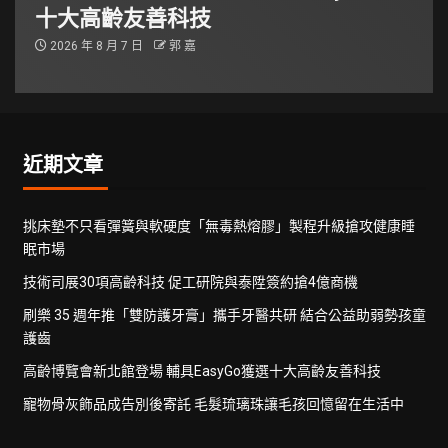
十大高齡友善科技
2026 年 8 月 7 日
郭 嘉
近期文章
挑床墊不只看彈簧與軟硬度「無毒熱熔膠」製程升級搶攻健康睡
眠市場
技術司展30項高齡科技 促工研院與泰陞簽約搶4億商機
刷樂 35 週年推「雙防護牙膏」攜手牙醫共研 結合公益助弱勢孩童
護齒
高齡博覽會新北館登場 輔具EasyGo獲選十大高齡友善科技
寵物骨灰飾品成告別後寄託 毛髮琉璃珠讓毛孩回憶留在生活中