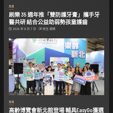
生活
刷樂 35 週年推「雙防護牙膏」攜手牙
醫共研 結合公益助弱勢孩童護齒
2026 年 8 月 7 日
民生 頭條
生活
高齡博覽會新北館登場 輔具EasyGo獲選