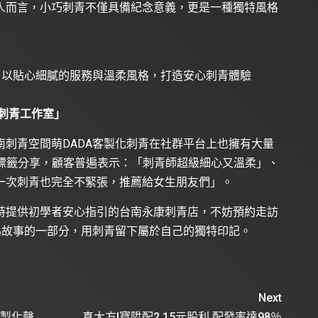
人而言，小巧刺青不僅具備紀念意義，更是一種獨特風格
】以貼心細膩的服務與溫柔風格，打造安心刺青體驗
刺青工作室」
刺青空間萌DADA客製化刺青在社群平台上也擁有大量
 IG 標籤分享，顧客普遍表示：「刺青師超級細心又溫柔」、
一次刺青也完全不緊張，推薦給女生朋友們」。
時提供初學者安心指引的台南永康刺青店，不妨預約走訪
為故事的一部分，用刺青留下屬於自己的獨特印記。
Next
客製化聲
真大方!寶陞配2.15元股利 配發率達98％