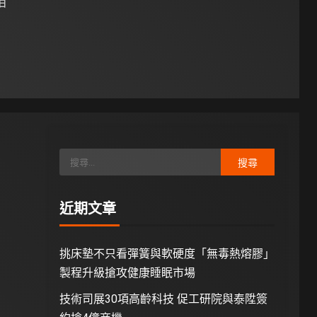
 日
近期文章
挑床墊不只看彈簧與軟硬度「無毒熱熔膠」
製程升級搶攻健康睡眠市場
技術司展30項高齡科技 促工研院與泰陞簽