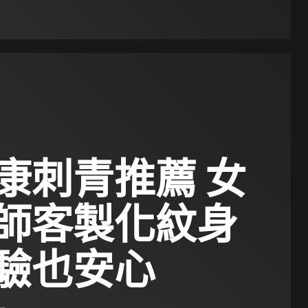
康刺青推薦 女
師客製化紋身
驗也安心