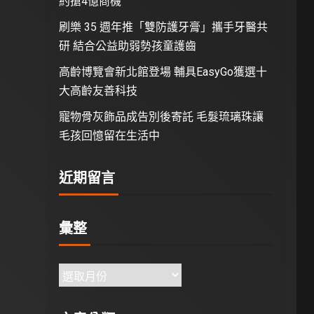
約搶4億商機
刷樂 35 週年推「雙防護牙膏」攜手牙醫共
研 結合公益助弱勢孩童護齒
高齡博覽會新北館登場 輔具EasyGo獲選十
大高齡友善科技
寵物骨灰飾品成告別後寄託 毛髮琉璃珠讓
毛孩回憶留在生活中
近期留言
彙整