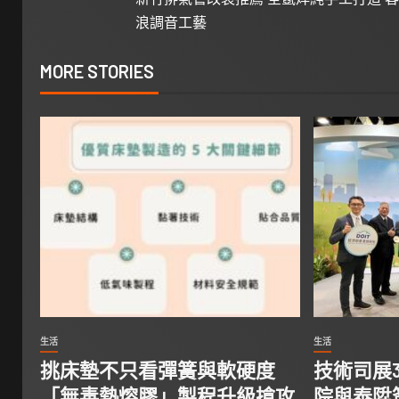
浪調音工藝
MORE STORIES
生活
生活
挑床墊不只看彈簧與軟硬度
技術司展
「無毒熱熔膠」製程升級搶攻
院與泰陞