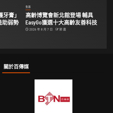
生活
防護牙膏」
高齡博覽會新北館登場 輔具
益助弱勢
EasyGo獲選十大高齡友善科技
2026 年 8 月 7 日
郭 嘉
關於百傳媒