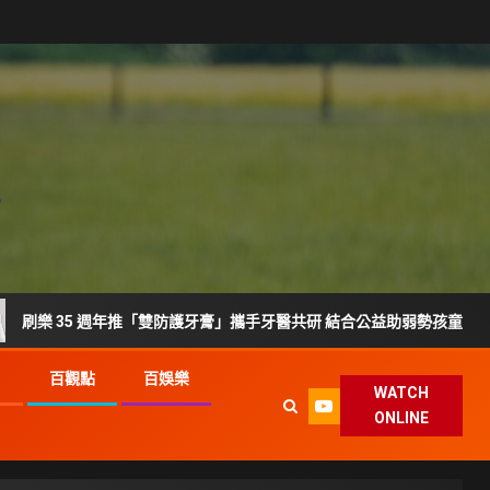
35 週年推「雙防護牙膏」攜手牙醫共研 結合公益助弱勢孩童護齒
G
百觀點
百娛樂
WATCH
ONLINE