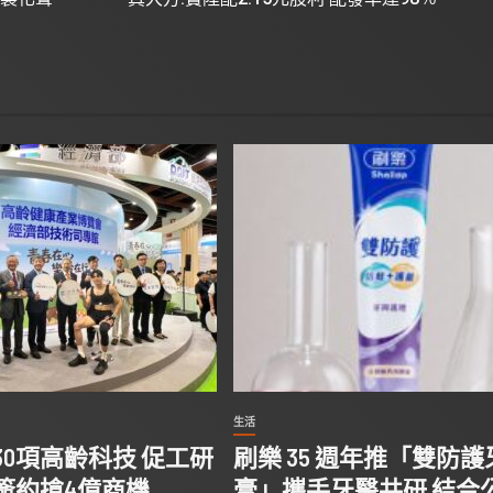
生活
30項高齡科技 促工研
刷樂 35 週年推「雙防護
簽約搶4億商機
膏」攜手牙醫共研 結合