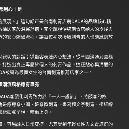
都用心十足
展現。」這句話正是台南刺青店萌DADA的品牌核心精
彷彿居家般溫馨舒適，完全跳脫傳統刺青店給人的冷峻與
造的安心體驗流程，讓每位初次接觸刺青的人也能感到放
以親切的對話引導顧客表達內心想法，從草圖溝通到圖樣
，打造出真正專屬於個人的刺青作品。這種貼心與溝通的
DA被譽為最懂女生的台南刺青推薦店家之一。
頭潮流風格應有盡有
ADA客製化刺青致力於「一人一設計」，將顧客的故
論是療癒系小圖、韓系微刺青、書寫體文字刺青、極細線
都能細膩呈現、精緻上身。
和、容易融入日常穿搭，尤其受到年輕女性與文青族群的