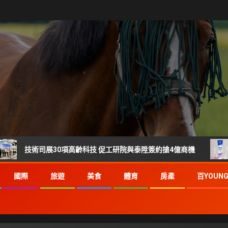
術司展30項高齡科技 促工研院與泰陞簽約搶4億商機
刷樂 
國際
旅遊
美食
體育
房產
百YOUN