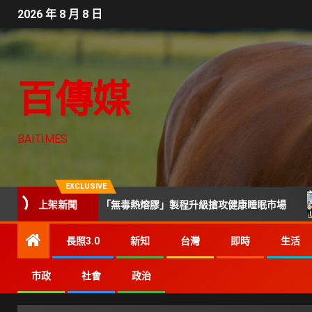
2026 年 8 月 8 日
百傳媒
BAITIMES
EXCLUSIVE
上架新聞
彈簧與軟硬度「無毒熱熔膠」製程升級搶攻健康睡眠市場
技
長照3.0
新知
台灣
即時
生活
市政
社會
政治