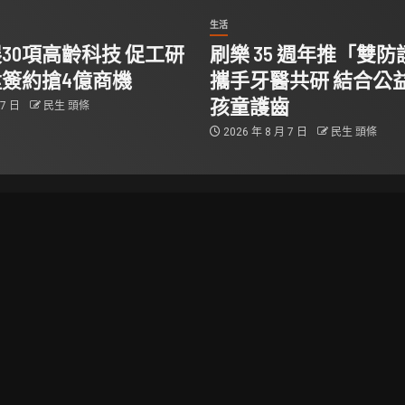
生活
30項高齡科技 促工研
刷樂 35 週年推「雙
簽約搶4億商機
攜手牙醫共研 結合公
孩童護齒
 7 日
民生 頭條
2026 年 8 月 7 日
民生 頭條