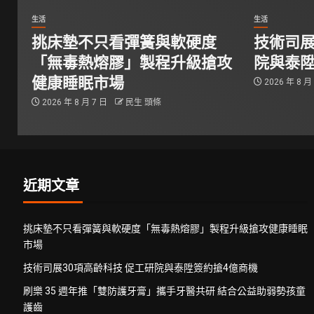
生活
生活
挑床墊不只看彈簧與軟硬度
技術司展
「無毒熱熔膠」製程升級搶攻
院與泰陞
健康睡眠市場
2026 年 8 月
2026 年 8 月 7 日
民生 頭條
近期文章
挑床墊不只看彈簧與軟硬度「無毒熱熔膠」製程升級搶攻健康睡眠
市場
技術司展30項高齡科技 促工研院與泰陞簽約搶4億商機
刷樂 35 週年推「雙防護牙膏」攜手牙醫共研 結合公益助弱勢孩童
護齒