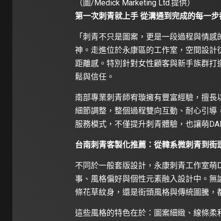
（圖/Medick Marketing Ltd.提供）
第一次刺青就上手 從溝通到完成的每一步
「刺青不只是圖案，更是一段過程與情感的
神。走進位於永康區的工作室，空間設計
距離感。特別針對女性顧客與新手族群打
鬆與信任。
南部專業刺青師宥璇擁有豐富經驗，擅長
細節調整，整個過程雙向互動、耐心引導
服務模式，不僅提升刺青體驗，也讓萌DA
台南刺青客製化推薦：從韓系微刺青到街
不同於一般套版設計，永康刺青工作室萌D
事、風格偏好與個性元素融入設計中。無
條花草紋身，還是街頭風格與傳統圖騰，
這些風格的特色在於：圖案細緻、線條柔