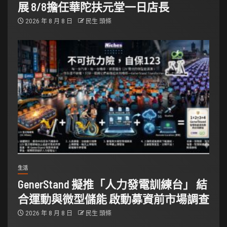
展 8/8擔任華陀扶元堂一日店長
2026 年 8 月 8 日
民生 頭條
生活
GenerStand 擬推「人力發電訓練台」 結
合運動與微型儲能 啟動募資前市場調查
2026 年 8 月 8 日
民生 頭條