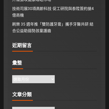
技術司展30項高齡科技 促工研院與泰陞簽約搶4
億商機
刷樂 35 週年推「雙防護牙膏」攜手牙醫共研 結
合公益助弱勢孩童護齒
近期留言
彙整
文章分類