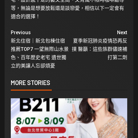
等，無論是想要放鬆還是談戀愛，相信以下一定會有
適合的選擇！
Previous
Next
新北住宿｜新北包棟住宿
夏季新冠肺炎疫情恐再反
推薦TOP7 一望無際山水景
撲 醫籲：這些族群儘速補
色、百年歷史老宅 遺世獨
打第二劑
立的美讓人忘卻煩憂
MORE STORIES