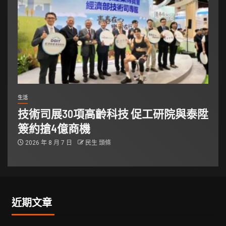
生活
技術司展30項高齡科技 促工研院與泰陞
簽約搶4億商機
2026 年 8 月 7 日
民生 頭條
近期文章