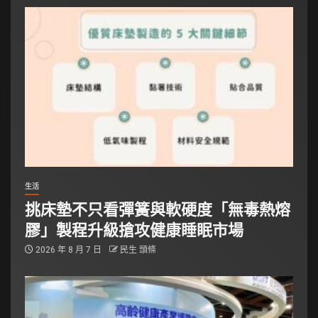
生活
挑床墊不只看彈簧與軟硬度「無毒熱熔
膠」製程升級搶攻健康睡眠市場
2026 年 8 月 7 日
民生 頭條