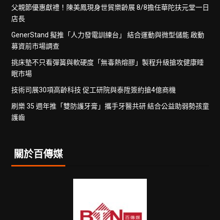
父親節優惠獻禮！陳美鳳現身世貿樂齡展 8/8擔任華陀扶元堂一日
店長
GenerStand 擬推「人力發電訓練台」 結合運動與微型儲能 啟動
募資前市場調查
挑床墊不只看彈簧與軟硬度「無毒熱熔膠」製程升級搶攻健康睡
眠市場
技術司展30項高齡科技 促工研院與泰陞簽約搶4億商機
刷樂 35 週年推「雙防護牙膏」攜手牙醫共研 結合公益助弱勢孩童
護齒
關於百傳媒