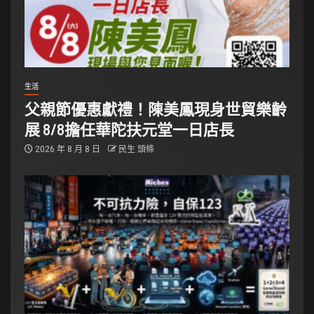
生活
父親節優惠獻禮！陳美鳳現身世貿樂齡
展 8/8擔任華陀扶元堂一日店長
2026 年 8 月 8 日
民生 頭條