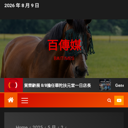
2026 年 8 月 9 日
百傳媒
BAITIMES
身世貿樂齡展 8/8擔任華陀扶元堂一日店長
GenerSt
Home
2025
5 月
2