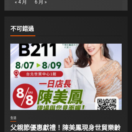
« 4 月
6 月 »
不可錯過
生活
父親節優惠獻禮！陳美鳳現身世貿樂齡