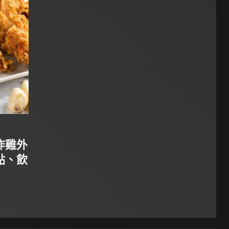
炸雞外
點、飲