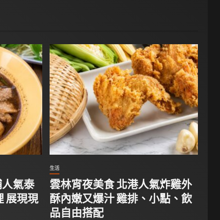
生活
埔人氣泰
雲林宵夜美食 北港人氣炸雞外
 展現現
酥內嫩又爆汁 雞排、小點、飲
品自由搭配