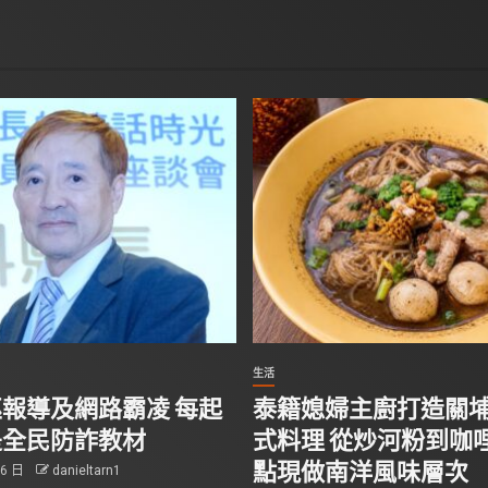
生活
報導及網路霸凌 每起
泰籍媳婦主廚打造關
是全民防詐教材
式料理 從炒河粉到咖哩
點現做南洋風味層次
 6 日
danieltarn1