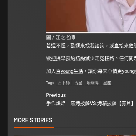
圖 / 江之老師
若還不懂，歡迎來找我諮詢，或直接來催眠
歡迎提早預約諮詢減少走冤枉路。任何問
加入
百young生活
，讓你每天心情更youn
占卜師
占星
塔羅牌
星座
Tags:
Previous
手作烘焙｜窯烤披薩VS.烤箱披薩【有片】
MORE STORIES