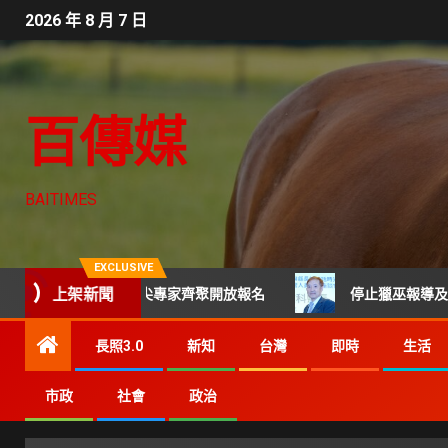
2026 年 8 月 7 日
百傳媒
BAITIMES
EXCLUSIVE
上架新聞
技CTO班 頂尖專家齊聚開放報名
停止獵巫報導及網路霸凌 
長照3.0
新知
台灣
即時
生活
市政
社會
政治