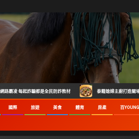
每起詐騙都是全民防詐教材
泰籍媳婦主廚打造關埔人氣泰式料
國際
旅遊
美食
體育
房產
百YOUN