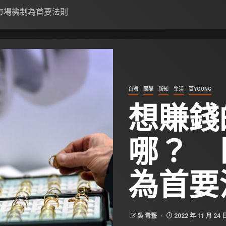
市場機制為首要法則
台灣
國際
新知
生活
百YOUNG
想賺錢
哪？ 
為首要
吳 青藝
2022 年 11 月 24 