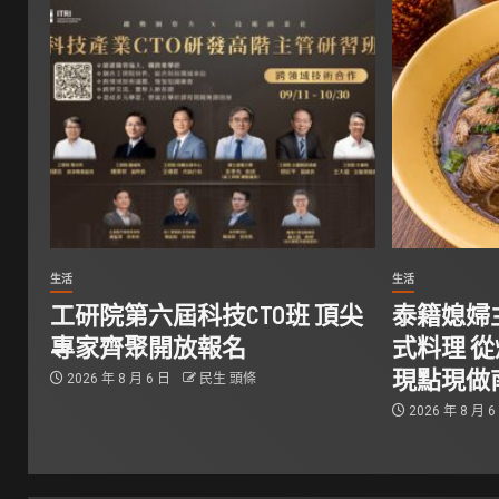
生活
生活
工研院第六屆科技CTO班 頂尖
泰籍媳婦
專家齊聚開放報名
式料理 
現點現做
2026 年 8 月 6 日
民生 頭條
2026 年 8 月 