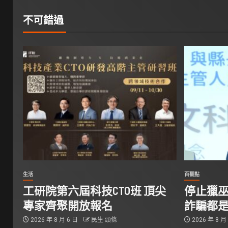
不可錯過
生活
百觀點
工研院第六屆科技CTO班 頂尖
停止獵巫
專家齊聚開放報名
詐騙都
2026 年 8 月 6 日
民生 頭條
2026 年 8 月