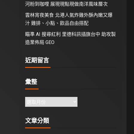
河粉到咖哩 展現現點現做南洋風味層次
雲林宵夜美食 北港人氣炸雞外酥內嫩又爆
汁 雞排、小點、飲品自由搭配
瞄準 AI 搜尋紅利 里德科訊插旗台中 助攻製
造業佈局 GEO
近期留言
彙整
文章分類