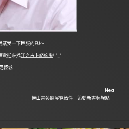
感受一下臣服的FU～
題歡迎來找
江之占卜諮詢啦
! ^
_
^
g更輕鬆！
Next
橫山書藝館展覽徵件 策動新書藝觀點