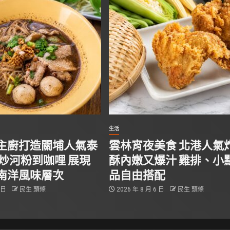
生活
主廚打造關埔人氣泰
雲林宵夜美食 北港人氣
從炒河粉到咖哩 展現
酥內嫩又爆汁 雞排、小
南洋風味層次
品自由搭配
6 日
民生 頭條
2026 年 8 月 6 日
民生 頭條