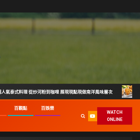
理 從炒河粉到咖哩 展現現點現做南洋風味層次
雲林宵夜美
G
百觀點
百娛樂
WATCH
ONLINE