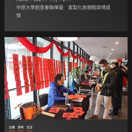
中原大學創意春聯揮毫 客製化敦親睦鄰搏感
情
台灣
即時
生活