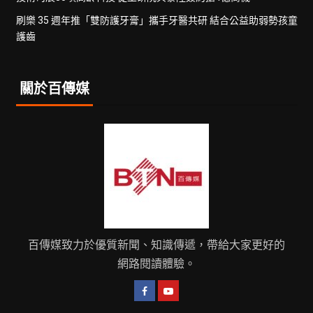
刷樂 35 週年推「雙防護牙膏」攜手牙醫共研 結合公益助弱勢孩童
護齒
關於百傳媒
百傳媒致力於優質新聞、知識傳遞，帶給大家更好的
網路閱讀體驗。