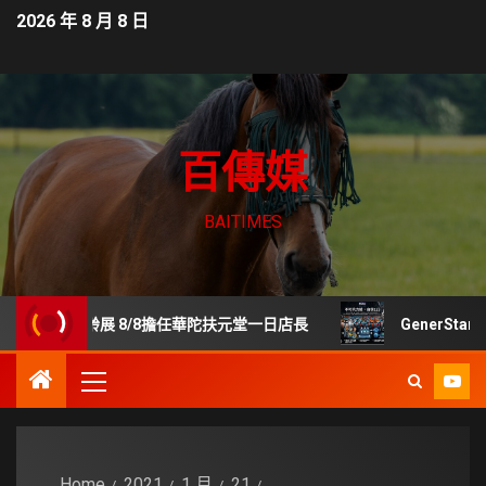
2026 年 8 月 8 日
百傳媒
BAITIMES
齡展 8/8擔任華陀扶元堂一日店長
GenerStand 擬
Home
2021
1 月
21