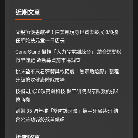
近期文章
父親節優惠獻禮！陳美鳳現身世貿樂齡展 8/8擔
任華陀扶元堂一日店長
GenerStand 擬推「人力發電訓練台」 結合運動與
微型儲能 啟動募資前市場調查
挑床墊不只看彈簧與軟硬度「無毒熱熔膠」製程
升級搶攻健康睡眠市場
技術司展30項高齡科技 促工研院與泰陞簽約搶4
億商機
刷樂 35 週年推「雙防護牙膏」攜手牙醫共研 結
合公益助弱勢孩童護齒
近期留言