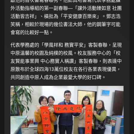
獻他的首次書寫春聯秀。他認真地書寫代表學務處課
外活動指導組的第一副春聯―「課外活動臻如意 社團
活動皆吉祥」、橫批為「平安健康百樂來」。鄧志浩
笑稱，相較於現場的幾位書法大師，他的鋼筆字可能
會寫的比較好一點。
代表學務處的「學風祥和 務實平安」客製春聯，呈現
中原溫馨的校園及純樸的校風。校友服務中心的「校
友賢能事業興 中心務實人稱讚」客製春聯，則表達中
原散布於全球四海13萬位校友在各行各業表現優異，
共同創造中原人成為企業最愛大學的好口碑。