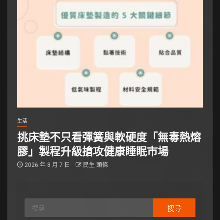
生活
挑床墊不只看彈簧與軟硬度「無毒熱熔
膠」製程升級搶攻健康睡眠市場
2026 年 8 月 7 日
民生 頭條