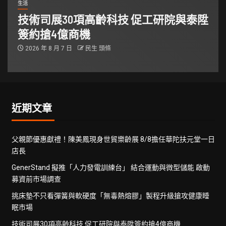
生活
技術司展30項高齡科技 促工研院與泰陞
簽約搶4億商機
2026 年 8 月 7 日
民生 頭條
近期文章
父親節優惠獻禮！陳美鳳現身世貿樂齡展 8/8擔任華陀扶元堂一日
店長
GenerStand 擬推「人力發電訓練台」 結合運動與微型儲能 啟動
募資前市場調查
挑床墊不只看彈簧與軟硬度「無毒熱熔膠」製程升級搶攻健康睡
眠市場
技術司展30項高齡科技 促工研院與泰陞簽約搶4億商機