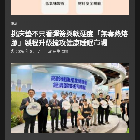
生活
挑床墊不只看彈簧與軟硬度「無毒熱熔
膠」製程升級搶攻健康睡眠市場
2026 年 8 月 7 日
民生 頭條