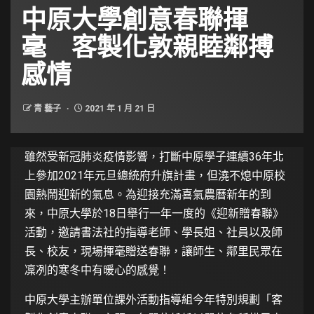
中原大學創意春聯揮
毫 客製化敦親睦鄰搏
感情
青 藝子
2021 年 1 月 21 日
雖然受新冠肺炎疫情影響，打斷中原學子連續36年北
上參加2021年元旦總統府升旗計畫，但澆不熄中原校
園熱鬧迎新的氣息。為迎接充滿喜氣農曆新年的到
來，中原大學於18日舉行一年一度的《迎新贈春聯》
活動，邀請書法社的指導老師、學長姐、社員以及師
長、校友，現場揮毫贈送春聯，讓師生、鄰里民眾在
凜冽的寒冬中有暖心的感覺！
中原大學主辦單位課外活動指導組今年特別規劃「客