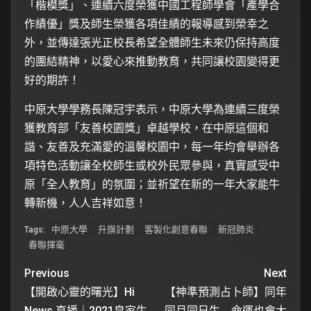
「楷模獎」、連續六度榮獲中國工程師學會「產學合
作績優」獎及師生榮獲各項佳績的報導感到榮幸之
外，並傳達張光正校長希望全體師生未來仍保持高度
的團結精神，以愛心來推動教育，共同讓校園變得更
好的期許！
中原大學學務長陳冠宇表示，中原大學為連續三度榮
獲教育部「友善校園獎」卓越學校，在中原這個和
諧、友善及充滿愛的溫馨校園中，每一年均會舉辦各
項特色活動讓全校師生或校外民眾參與，真實感受中
原「全人教育」的氛圍；並祈望在新的一年大家能牛
轉新機，人人吉祥如意！
中原大學
升旗計劃
客製化創意春聯
新冠肺炎
Tags:
春聯揮毫
Previous
Next
【開啟心靈的曙光】Hi
【神準預測占卜師】同年
News 直播｜2021皇家生
同月同日生 命運也會大