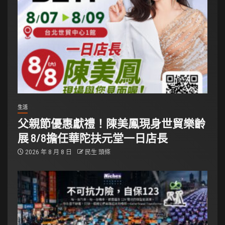
生活
父親節優惠獻禮！陳美鳳現身世貿樂齡
展 8/8擔任華陀扶元堂一日店長
2026 年 8 月 8 日
民生 頭條