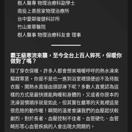
樹人醫專 物理治療科副學士
南投上善居家物理治療所
台中愛鄰復健科診所
竹山東華醫院
樹人醫事 物理治療科友會 理事
霸王級寒流來襲，至今全台上百人猝死，保暖你
做對了嗎？
除了穿衣保暖，許多人都會想來場暖呼呼的熱水澡來
驅趕寒意，你是不是也一進到浴室裡頭便迫不及待脫
衣服、開熱水直接由頭部淋下呢？多數人直覺認為這
樣的方式是最快速能夠暖和身體的，又或者你原本的
洗澡習慣順序就是如此，但其實在嚴寒的天氣裡這是
很危險的動作喔！瞬間的溫差會讓我們的血壓起伏較
劇烈，對於長者、血壓控制不佳者、血管硬化、血管
畸形等心血管疾病的人會出現大問題的。