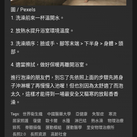
圖 / Pexels
1. 洗澡前來一杯溫開水。
2. 放熱水提升浴室環境溫度。
3. 洗澡順序：臉或手、腳等末端 > 下半身 > 身體 > 頭
部。
4. 適當擦拭，做好保暖再離開浴室。
進行泡澡的朋友們，別忘了先依照上面的步驟先將身
子沖淋暖了再慢慢入池喔！但也別因為太舒適了而泡
太久，這樣才能得到一場最安全又驅寒的放鬆香香
澡。
世界衛生織
中國醫藥大學
亞健康
失智症
寒流
Tags:
居家照護
復健
歐卡爾
水腫
淋巴結
熱水澡
物理治療
猝死
脊髓損傷
運動模組
運動醫學
里安物理治療所
長照2.0
長照資源
高齡社會