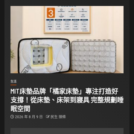
生活
MIT床墊品牌「橘家床墊」專注打造好
支撐！從床墊、床架到寢具 完整規劃睡
眠空間
2026 年 8 月 9 日
民生 頭條