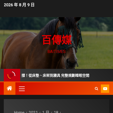
2026 年 8 月 9 日
百傳媒
BAITIMES
好支撐！從床墊、床架到寢具 完整規劃睡眠空間
從毒油案看
Home
2021
1 月
18