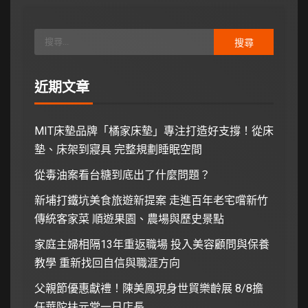
近期文章
MIT床墊品牌「橘家床墊」專注打造好支撐！從床
墊、床架到寢具 完整規劃睡眠空間
從毒油案看台糖到底出了什麼問題？
新埔打鐵坑美食旅遊新提案 走進百年老宅嚐新竹
傳統客家菜 順遊果園、農場與歷史景點
家庭主婦相隔13年重返職場 投入美容顧問與保養
教學 重新找回自信與職涯方向
父親節優惠獻禮！陳美鳳現身世貿樂齡展 8/8擔
任華陀扶元堂一日店長