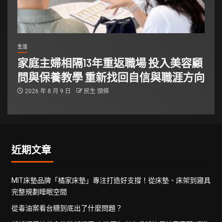
生活
家庭主婦相隔13年重返職場 投入美容顧
問與保養教學 重新找回自信與職涯方向
2026 年 8 月 9 日
民生 頭條
近期文章
MIT床墊品牌「橘家床墊」專注打造好支撐！從床墊、床架到寢具
完整規劃睡眠空間
從毒油案看台糖到底出了什麼問題？