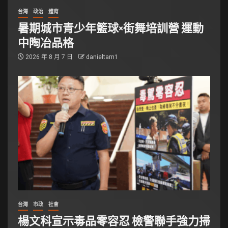
台灣
政治
體育
暑期城市青少年籃球×街舞培訓營 運動
中陶冶品格
2026 年 8 月 7 日
danieltarn1
台灣
市政
社會
楊文科宣示毒品零容忍 檢警聯手強力掃