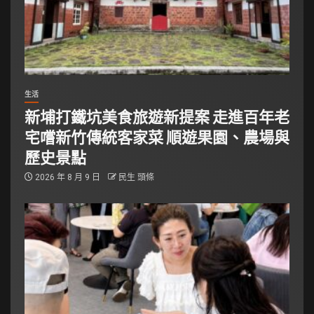
生活
新埔打鐵坑美食旅遊新提案 走進百年老
宅嚐新竹傳統客家菜 順遊果園、農場與
歷史景點
2026 年 8 月 9 日
民生 頭條