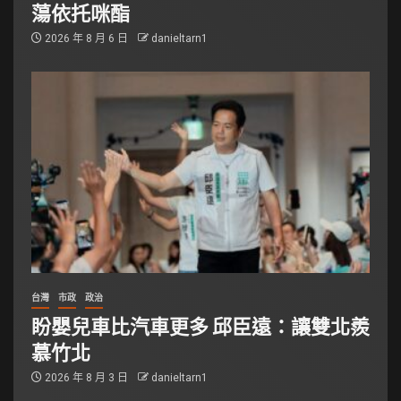
蕩依托咪酯
2026 年 8 月 6 日
danieltarn1
台灣
市政
政治
盼嬰兒車比汽車更多 邱臣遠：讓雙北羨
慕竹北
2026 年 8 月 3 日
danieltarn1