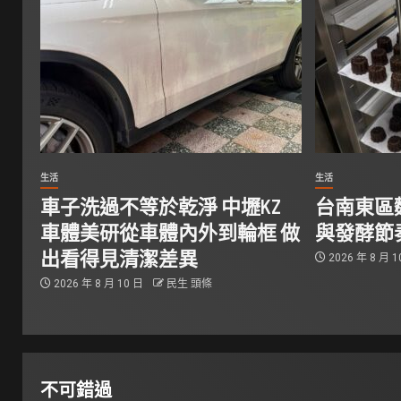
生活
生活
車子洗過不等於乾淨 中壢KZ
台南東區
車體美研從車體內外到輪框 做
與發酵節
出看得見清潔差異
2026 年 8 月 
2026 年 8 月 10 日
民生 頭條
不可錯過