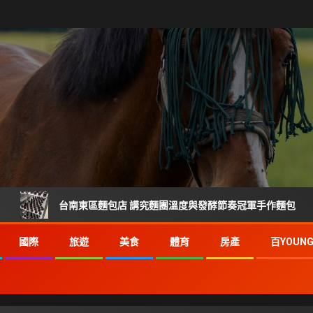
台南東區麵包店 講究麵團溫度與發酵節奏冠軍手作麵包
宜蘭
國際
旅遊
美食
體育
房產
百YOUN