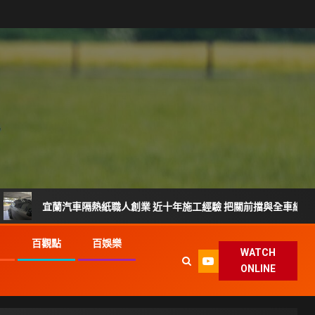
汽車隔熱紙職人創業 近十年施工經驗 把關前擋與全車細節
G
百觀點
百娛樂
WATCH
ONLINE