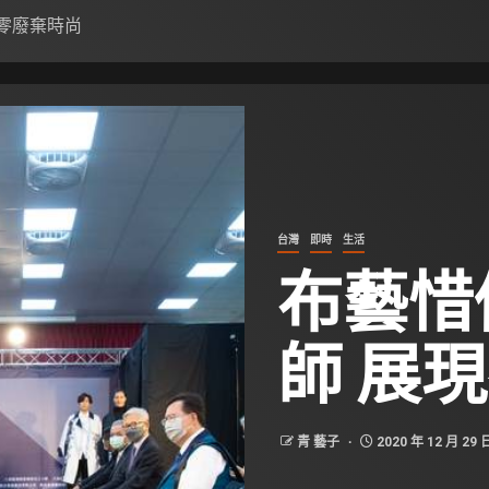
零廢棄時尚
台灣
即時
生活
布藝惜
師 展
青 藝子
2020 年 12 月 29 