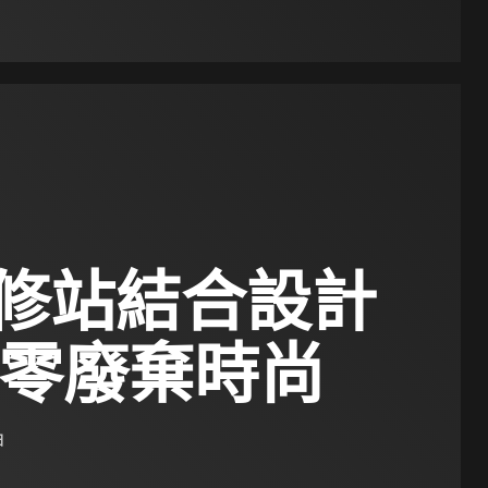
修站結合設計
現零廢棄時尚
日