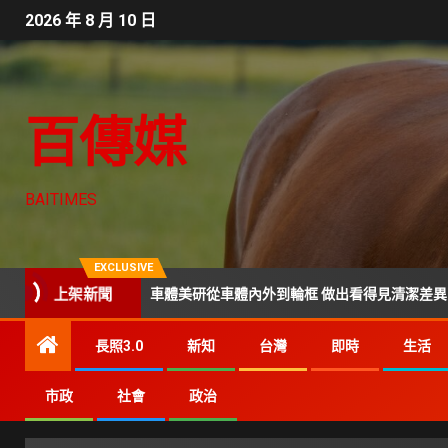
2026 年 8 月 10 日
百傳媒
BAITIMES
EXCLUSIVE
上架新聞
 中壢KZ 車體美研從車體內外到輪框 做出看得見清潔差異
長照3.0
新知
台灣
即時
生活
市政
社會
政治