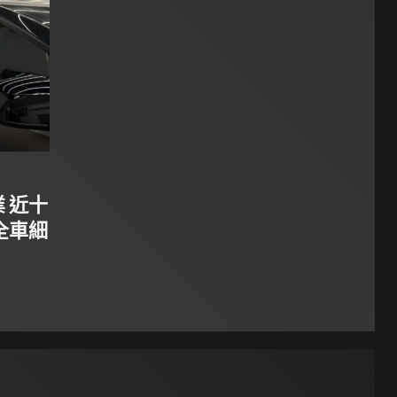
 近十
全車細