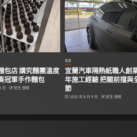
生活
麵包店 講究麵團溫度
宜蘭汽車隔熱紙職人創業
奏冠軍手作麵包
年施工經驗 把關前擋與
節
10 日
民生 頭條
2026 年 8 月 9 日
民生 頭條