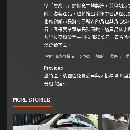
循「零廢棄」的概念在地製造，並培訓弱
除了客製產品，也將推出手作學習課程提
也感謝鄭市長將今日所背的背包與背心進
昇、興采實業董事長陳國欽、議員呂林小
及里長安照榮等共同捐贈20萬元，義賣所
愛延續下去。
布藝修惜站
故事衣
桃園市
環保局
環
Tags:
Previous
蘆竹區、桃園區免費公車無人投標 明年度
分班次運行
MORE STORIES