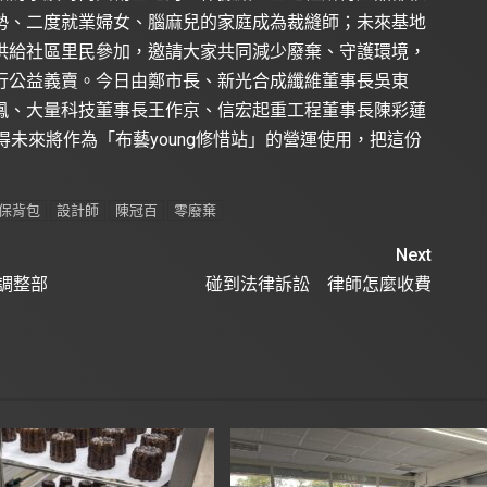
勢、二度就業婦女、腦麻兒的家庭成為裁縫師；未來基地
供給社區里民參加，邀請大家共同減少廢棄、守護環境，
行公益義賣。今日由鄭市長、新光合成纖維董事長吳東
鳳、大量科技董事長王作京、信宏起重工程董事長陳彩蓮
得未來將作為「布藝young修惜站」的營運使用，把這份
保背包
設計師
陳冠百
零廢棄
Next
調整部
碰到法律訴訟 律師怎麼收費