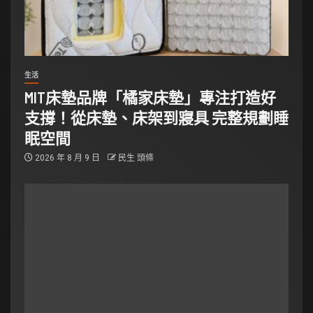
生活
MIT床墊品牌「橘家床墊」專注打造好
支撐！從床墊、床架到寢具 完整規劃睡
眠空間
2026 年 8 月 9 日
民生 頭條