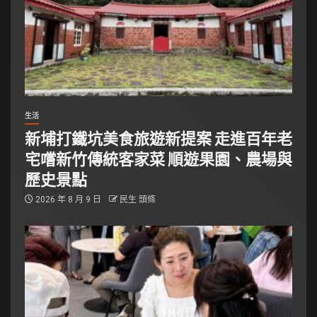
生活
新埔打鐵坑美食旅遊新提案 走進百年老
宅嚐新竹傳統客家菜 順遊果園、農場與
歷史景點
2026 年 8 月 9 日
民生 頭條