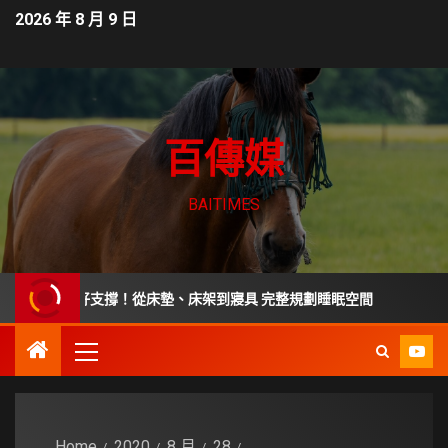
2026 年 8 月 9 日
百傳媒
BAITIMES
打造好支撐！從床墊、床架到寢具 完整規劃睡眠空間
從毒油
Home
2020
8 月
28