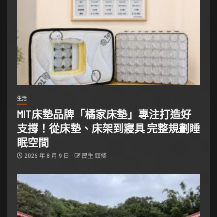
生活
MIT床墊品牌「橘家床墊」專注打造好
支撐！從床墊、床架到寢具 完整規劃睡
眠空間
2026 年 8 月 9 日
民生 頭條