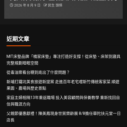
2026 年 8 月 9 日
民生 頭條
近期文章
MIT床墊品牌「橘家床墊」專注打造好支撐！從床墊、床架到寢具
完整規劃睡眠空間
從毒油案看台糖到底出了什麼問題？
新埔打鐵坑美食旅遊新提案 走進百年老宅嚐新竹傳統客家菜 順遊
果園、農場與歷史景點
家庭主婦相隔13年重返職場 投入美容顧問與保養教學 重新找回自
信與職涯方向
父親節優惠獻禮！陳美鳳現身世貿樂齡展 8/8擔任華陀扶元堂一日
店長