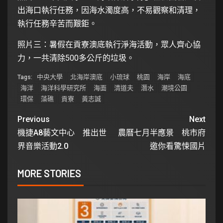
出海口執行任務，因海水濁度高，不易觀察和清理，
執行任務辛苦而艱鉅。
照片三：暑假在貢寮澳底執行淨海活動，眾人齊心協
力，一共清除500多公斤的垃圾。
中央大學
北海岸澳底
小琉球
桃園
海岸
海底
Tags:
海洋
海洋科學研究所
海面
清道夫
潛水
潮境公園
環保
藻礁
貢寮
黃志誠
Previous
Next
機捷A8藝文中心 推出世
農曆七月半應景 桃市府
界音樂活動2.0
邀你看驚悚國片
MORE STORIES