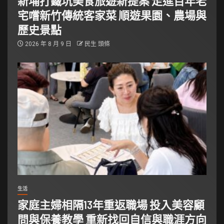
新埔打鐵坑美食旅遊新提案 走進百年老
宅嚐新竹傳統客家菜 順遊果園、農場與
歷史景點
2026 年 8 月 9 日
民生 頭條
生活
家庭主婦相隔13年重返職場 投入美容顧
問與保養教學 重新找回自信與職涯方向