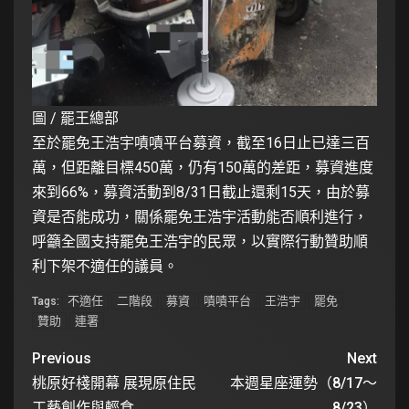
圖 / 罷王總部
至於罷免王浩宇嘖嘖平台募資，截至16日止已達三百
萬，但距離目標450萬，仍有150萬的差距，募資進度
來到66%，募資活動到8/31日截止還剩15天，由於募
資是否能成功，關係罷免王浩宇活動能否順利進行，
呼籲全國支持罷免王浩宇的民眾，以實際行動贊助順
利下架不適任的議員。
不適任
二階段
募資
嘖嘖平台
王浩宇
罷免
Tags:
贊助
連署
Previous
Next
桃原好棧開幕 展現原住民
本週星座運勢（8/17～
工藝創作與輕食
8/23）