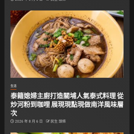
生活
泰籍媳婦主廚打造關埔人氣泰式料理 從
炒河粉到咖哩 展現現點現做南洋風味層
次
2026 年 8 月 6 日
民生 頭條