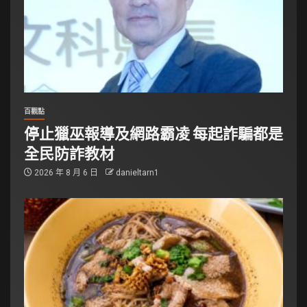
百觀點
停止獵巫報導及網路霸凌 每起詐騙都是
全民防詐教材
2026 年 8 月 6 日
danieltarn1