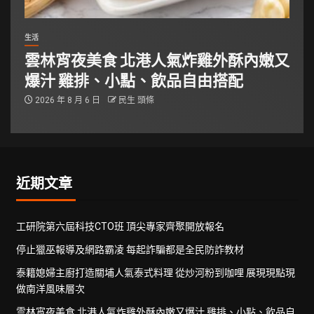
生活
雲林宵夜美食 北港人氣炸雞外酥內嫩又
爆汁 雞排、小點、飲品自由搭配
2026 年 8 月 6 日
民生 頭條
近期文章
工研院第六屆科技CTO班 頂尖專家齊聚開放報名
停止獵巫報導及網路霸凌 每起詐騙都是全民防詐教材
泰籍媳婦主廚打造關埔人氣泰式料理 從炒河粉到咖哩 展現現點現
做南洋風味層次
雲林宵夜美食 北港人氣炸雞外酥內嫩又爆汁 雞排、小點、飲品自