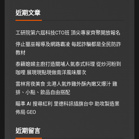
近期文章
工研院第六屆科技CTO班 頂尖專家齊聚開放報名
停止獵巫報導及網路霸凌 每起詐騙都是全民防詐
教材
泰籍媳婦主廚打造關埔人氣泰式料理 從炒河粉到
咖哩 展現現點現做南洋風味層次
雲林宵夜美食 北港人氣炸雞外酥內嫩又爆汁 雞
排、小點、飲品自由搭配
瞄準 AI 搜尋紅利 里德科訊插旗台中 助攻製造業
佈局 GEO
近期留言