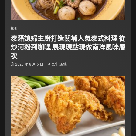
生活
泰籍媳婦主廚打造關埔人氣泰式料理 從
炒河粉到咖哩 展現現點現做南洋風味層
次
2026 年 8 月 6 日
民生 頭條