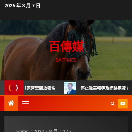
2026 年 8 月 7 日
百傳媒
BAITIMES
頂尖專家齊聚開放報名
停止獵巫報導及網路霸凌 每起詐騙都
Home
2020
8 月
17